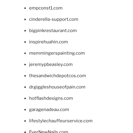
empconst1.com
cinderella-support.com
bigpinkrestaurant.com
inspirehuahin.com
memmingerspainting.com
jeremypbeasley.com
thesandwichdepotcos.com
drgiggleshouseofpain.com
hotflashdesigns.com
garagenadeau.com
lifestylechauffeurservice.com
EverNewNails.com