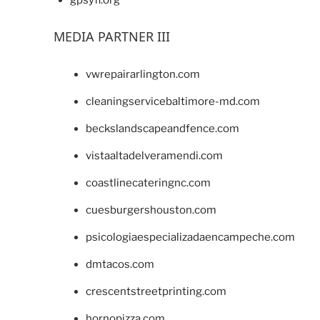
MEDIA PARTNER III
vwrepairarlington.com
cleaningservicebaltimore-md.com
beckslandscapeandfence.com
vistaaltadelveramendi.com
coastlinecateringnc.com
cuesburgershouston.com
psicologiaespecializadaencampeche.com
dmtacos.com
crescentstreetprinting.com
hornopizza.com