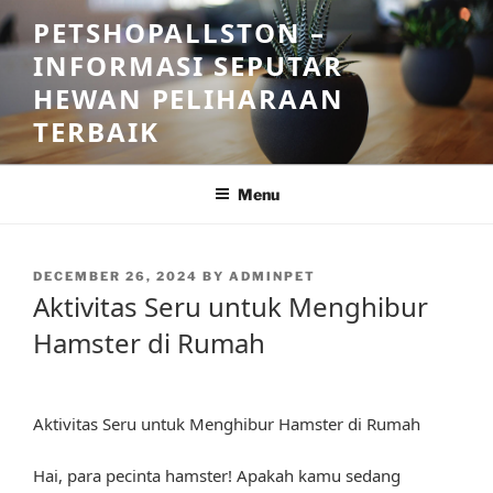
Skip
PETSHOPALLSTON –
to
INFORMASI SEPUTAR
content
HEWAN PELIHARAAN
TERBAIK
Menu
POSTED
DECEMBER 26, 2024
BY
ADMINPET
ON
Aktivitas Seru untuk Menghibur
Hamster di Rumah
Aktivitas Seru untuk Menghibur Hamster di Rumah
Hai, para pecinta hamster! Apakah kamu sedang