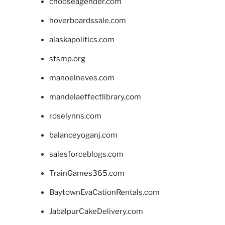
chooseagender.com
hoverboardssale.com
alaskapolitics.com
stsmp.org
manoelneves.com
mandelaeffectlibrary.com
roselynns.com
balanceyoganj.com
salesforceblogs.com
TrainGames365.com
BaytownEvaCationRentals.com
JabalpurCakeDelivery.com