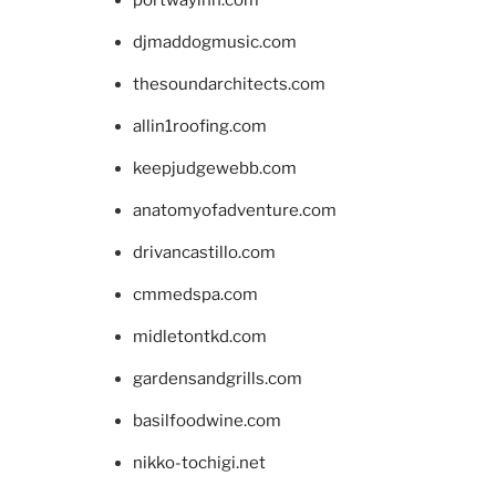
portwayinn.com
djmaddogmusic.com
thesoundarchitects.com
allin1roofing.com
keepjudgewebb.com
anatomyofadventure.com
drivancastillo.com
cmmedspa.com
midletontkd.com
gardensandgrills.com
basilfoodwine.com
nikko-tochigi.net