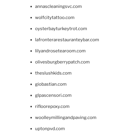
annascleaningsvc.com
wolfcitytattoo.com
oysterbayturkeytrot.com
lafronterarestauranteybar.com
lilyandrosetearoom.com
olivesburgberrypatch.com
theslushkids.com
giobastian.com
glpascensori.com
rifloorepoxy.com
woolleymillingandpaving.com
uptonpvd.com