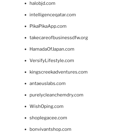
halobjd.com
intelligenceqatar.com
PikaPikaApp.com
takecareofbusinessdfw.org
HamadaOfJapan.com
VersifyLifestyle.com
kingscreekadventures.com
antaeuslabs.com
purelycleanchemdry.com
WishOping.com
shoplegacee.com
bonvivantshop.com