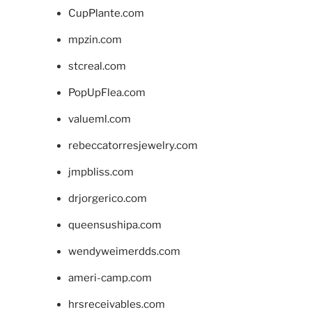
CupPlante.com
mpzin.com
stcreal.com
PopUpFlea.com
valueml.com
rebeccatorresjewelry.com
jmpbliss.com
drjorgerico.com
queensushipa.com
wendyweimerdds.com
ameri-camp.com
hrsreceivables.com