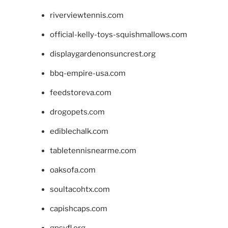
riverviewtennis.com
official-kelly-toys-squishmallows.com
displaygardenonsuncrest.org
bbq-empire-usa.com
feedstoreva.com
drogopets.com
ediblechalk.com
tabletennisnearme.com
oaksofa.com
soultacohtx.com
capishcaps.com
gpsyfl.org