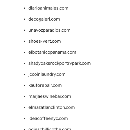
diarioanimales.com
decogaleri.com
unavozparadios.com
shoes-vert.com
elbotanicopanama.com
shadyoaksrockportrvpark.com
jccoinlaundry.com
kautorepair.com
marjaeswinebar.com
elmazatlanclinton.com
ideacoffeenyc.com
odieschillicothe.com