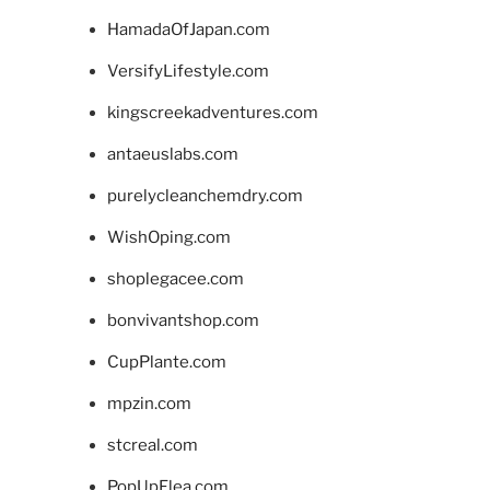
HamadaOfJapan.com
VersifyLifestyle.com
kingscreekadventures.com
antaeuslabs.com
purelycleanchemdry.com
WishOping.com
shoplegacee.com
bonvivantshop.com
CupPlante.com
mpzin.com
stcreal.com
PopUpFlea.com