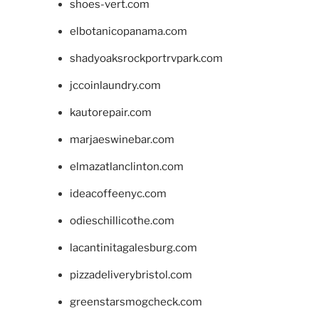
shoes-vert.com
elbotanicopanama.com
shadyoaksrockportrvpark.com
jccoinlaundry.com
kautorepair.com
marjaeswinebar.com
elmazatlanclinton.com
ideacoffeenyc.com
odieschillicothe.com
lacantinitagalesburg.com
pizzadeliverybristol.com
greenstarsmogcheck.com