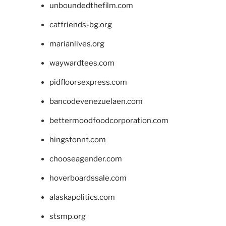
unboundedthefilm.com
catfriends-bg.org
marianlives.org
waywardtees.com
pidfloorsexpress.com
bancodevenezuelaen.com
bettermoodfoodcorporation.com
hingstonnt.com
chooseagender.com
hoverboardssale.com
alaskapolitics.com
stsmp.org