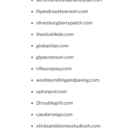
lafronterarestauranteybar.com
lilyandrosetearoom.com
olivesburgberrypatch.com
theslushkids.com
giobastian.com
glpascensori.com
rifloorepoxy.com
woolleymillingandpaving.com
uptonpvd.com
2troublegrill.com
casateranga.com
sticksandstonesstudiooh.com