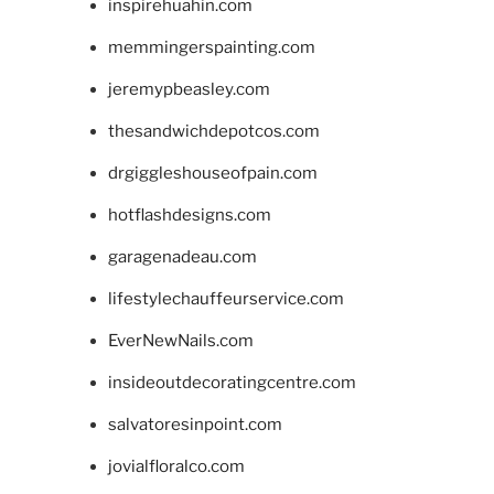
inspirehuahin.com
memmingerspainting.com
jeremypbeasley.com
thesandwichdepotcos.com
drgiggleshouseofpain.com
hotflashdesigns.com
garagenadeau.com
lifestylechauffeurservice.com
EverNewNails.com
insideoutdecoratingcentre.com
salvatoresinpoint.com
jovialfloralco.com