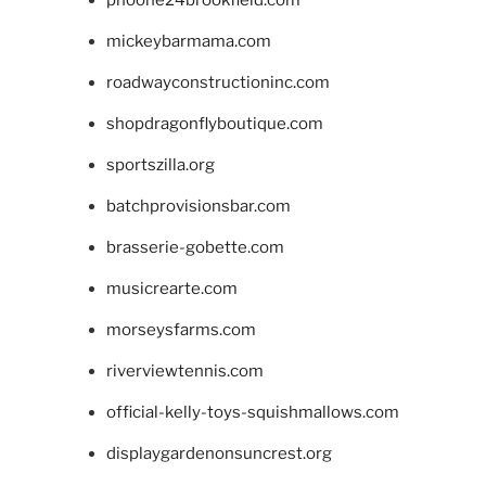
mickeybarmama.com
roadwayconstructioninc.com
shopdragonflyboutique.com
sportszilla.org
batchprovisionsbar.com
brasserie-gobette.com
musicrearte.com
morseysfarms.com
riverviewtennis.com
official-kelly-toys-squishmallows.com
displaygardenonsuncrest.org