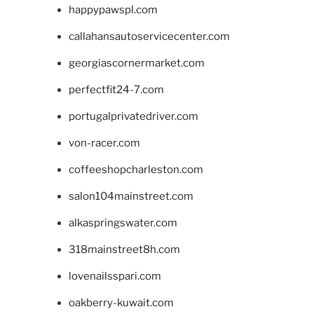
happypawspl.com
callahansautoservicecenter.com
georgiascornermarket.com
perfectfit24-7.com
portugalprivatedriver.com
von-racer.com
coffeeshopcharleston.com
salon104mainstreet.com
alkaspringswater.com
318mainstreet8h.com
lovenailsspari.com
oakberry-kuwait.com