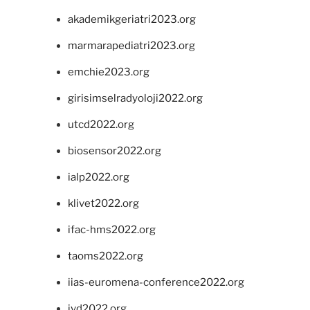
akademikgeriatri2023.org
marmarapediatri2023.org
emchie2023.org
girisimselradyoloji2022.org
utcd2022.org
biosensor2022.org
ialp2022.org
klivet2022.org
ifac-hms2022.org
taoms2022.org
iias-euromena-conference2022.org
ivd2022.org