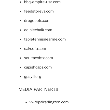
bbq-empire-usa.com
feedstoreva.com
drogopets.com
ediblechalk.com
tabletennisnearme.com
oaksofa.com
soultacohtx.com
capishcaps.com
gpsyfl.org
MEDIA PARTNER III
vwrepairarlington.com