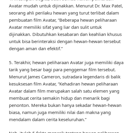
Avatar mudah untuk dijinakkan. Menurut Dr. Max Patel,
seorang ahli perilaku hewan yang turut terlibat dalam
pembuatan film Avatar, “Beberapa hewan peliharaan
Avatar memiliki sifat yang liar dan sulit untuk
dijinakkan. Dibutuhkan kesabaran dan keahlian khusus
untuk bisa berinteraksi dengan hewan-hewan tersebut
dengan aman dan efektif.”
5. Terakhir, hewan peliharaan Avatar juga memiliki daya
tarik yang besar bagi para penggemar film tersebut.
Menurut James Cameron, sutradara legendaris di balik
kesuksesan film Avatar, “Kehadiran hewan peliharaan
Avatar dalam film merupakan salah satu elemen yang
membuat cerita semakin hidup dan menarik bagi
penonton. Mereka bukan hanya sekadar hewan-hewan
biasa, namun juga memiliki nilai dan makna yang
mendalam dalam cerita keseluruhan.”