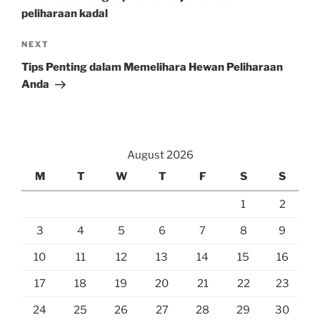
peliharaan kadal
Next
NEXT
Post
Tips Penting dalam Memelihara Hewan Peliharaan
Anda
August 2026
M
T
W
T
F
S
S
1
2
3
4
5
6
7
8
9
10
11
12
13
14
15
16
17
18
19
20
21
22
23
24
25
26
27
28
29
30