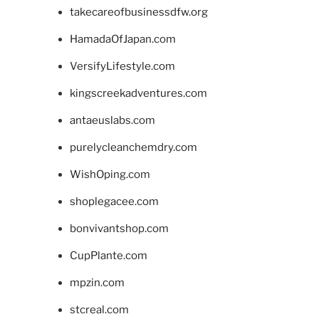
takecareofbusinessdfw.org
HamadaOfJapan.com
VersifyLifestyle.com
kingscreekadventures.com
antaeuslabs.com
purelycleanchemdry.com
WishOping.com
shoplegacee.com
bonvivantshop.com
CupPlante.com
mpzin.com
stcreal.com