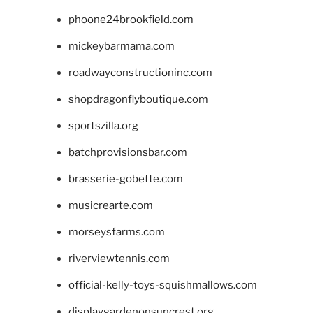
phoone24brookfield.com
mickeybarmama.com
roadwayconstructioninc.com
shopdragonflyboutique.com
sportszilla.org
batchprovisionsbar.com
brasserie-gobette.com
musicrearte.com
morseysfarms.com
riverviewtennis.com
official-kelly-toys-squishmallows.com
displaygardenonsuncrest.org