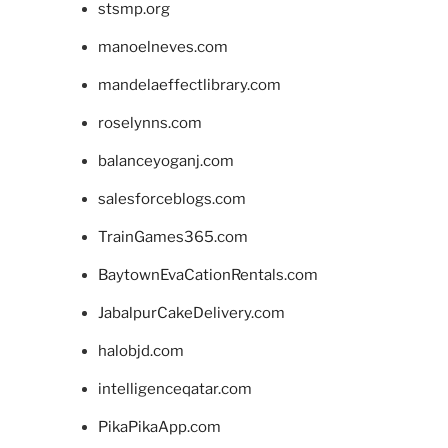
stsmp.org
manoelneves.com
mandelaeffectlibrary.com
roselynns.com
balanceyoganj.com
salesforceblogs.com
TrainGames365.com
BaytownEvaCationRentals.com
JabalpurCakeDelivery.com
halobjd.com
intelligenceqatar.com
PikaPikaApp.com