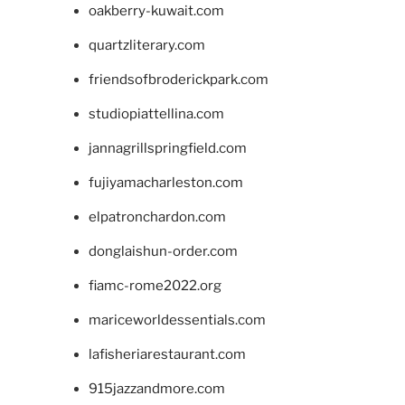
oakberry-kuwait.com
quartzliterary.com
friendsofbroderickpark.com
studiopiattellina.com
jannagrillspringfield.com
fujiyamacharleston.com
elpatronchardon.com
donglaishun-order.com
fiamc-rome2022.org
mariceworldessentials.com
lafisheriarestaurant.com
915jazzandmore.com