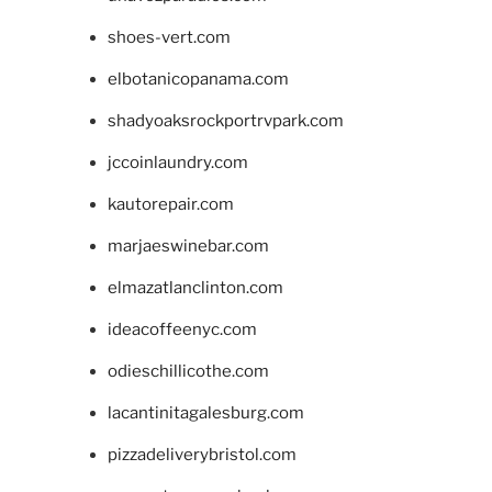
shoes-vert.com
elbotanicopanama.com
shadyoaksrockportrvpark.com
jccoinlaundry.com
kautorepair.com
marjaeswinebar.com
elmazatlanclinton.com
ideacoffeenyc.com
odieschillicothe.com
lacantinitagalesburg.com
pizzadeliverybristol.com