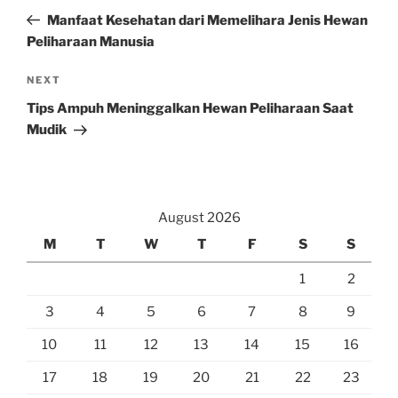
navigation
Post
Manfaat Kesehatan dari Memelihara Jenis Hewan
Peliharaan Manusia
Next
NEXT
Post
Tips Ampuh Meninggalkan Hewan Peliharaan Saat
Mudik
August 2026
M
T
W
T
F
S
S
1
2
3
4
5
6
7
8
9
10
11
12
13
14
15
16
17
18
19
20
21
22
23