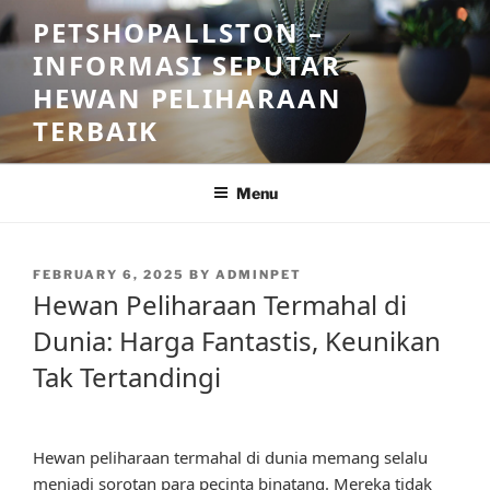
Skip
PETSHOPALLSTON –
to
INFORMASI SEPUTAR
content
HEWAN PELIHARAAN
TERBAIK
Menu
POSTED
FEBRUARY 6, 2025
BY
ADMINPET
ON
Hewan Peliharaan Termahal di
Dunia: Harga Fantastis, Keunikan
Tak Tertandingi
Hewan peliharaan termahal di dunia memang selalu
menjadi sorotan para pecinta binatang. Mereka tidak