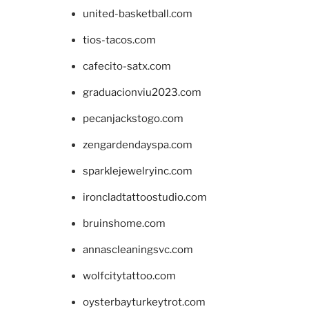
united-basketball.com
tios-tacos.com
cafecito-satx.com
graduacionviu2023.com
pecanjackstogo.com
zengardendayspa.com
sparklejewelryinc.com
ironcladtattoostudio.com
bruinshome.com
annascleaningsvc.com
wolfcitytattoo.com
oysterbayturkeytrot.com