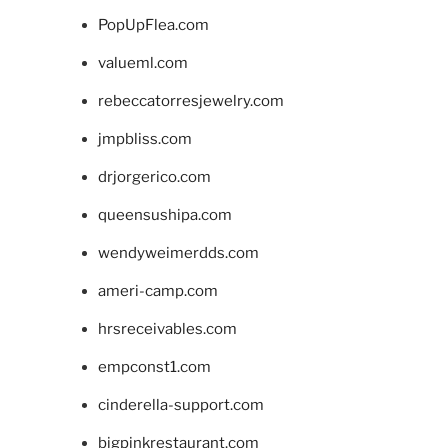
PopUpFlea.com
valueml.com
rebeccatorresjewelry.com
jmpbliss.com
drjorgerico.com
queensushipa.com
wendyweimerdds.com
ameri-camp.com
hrsreceivables.com
empconst1.com
cinderella-support.com
bigpinkrestaurant.com