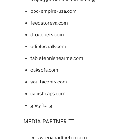
bbq-empire-usa.com
feedstoreva.com
drogopets.com
ediblechalk.com
tabletennisnearme.com
oaksofa.com
soultacohtx.com
capishcaps.com
gpsyfl.org
MEDIA PARTNER III
vwrepairarlington.com