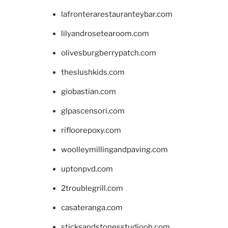
lafronterarestauranteybar.com
lilyandrosetearoom.com
olivesburgberrypatch.com
theslushkids.com
giobastian.com
glpascensori.com
rifloorepoxy.com
woolleymillingandpaving.com
uptonpvd.com
2troublegrill.com
casateranga.com
sticksandstonesstudiooh.com