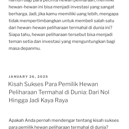
namun bagi para pecinta hewan peliharaan, memiliki
hewan-hewan ini bisa menjadi investasi yang sangat
berharga. Jadi, jika kamu memiliki uang lebih, mengapa
tidak mempertimbangkan untuk membeli salah satu
dari hewan-hewan peliharaan termahal di dunia ini?
Siapa tahu, hewan peliharaan tersebut bisa menjadi
teman setia dan investasi yang menguntungkan bagi
masa depanmu.
POSTED
JANUARY 26, 2025
ON
Kisah Sukses Para Pemilik Hewan
Peliharaan Termahal di Dunia: Dari Nol
Hingga Jadi Kaya Raya
Apakah Anda pernah mendengar tentang kisah sukses
para pemilik hewan peliharaan termahal di dunia?