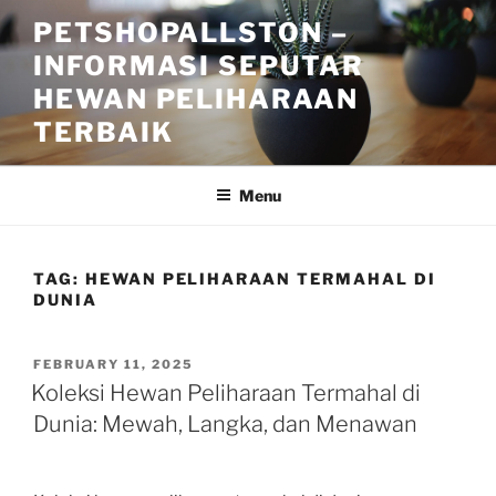
Skip
PETSHOPALLSTON –
to
INFORMASI SEPUTAR
content
HEWAN PELIHARAAN
TERBAIK
Menu
TAG:
HEWAN PELIHARAAN TERMAHAL DI
DUNIA
POSTED
FEBRUARY 11, 2025
ON
Koleksi Hewan Peliharaan Termahal di
Dunia: Mewah, Langka, dan Menawan