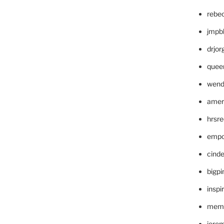
rebe
jmpb
drjor
quee
wend
amer
hrsr
empc
cinde
bigp
inspi
memm
jere