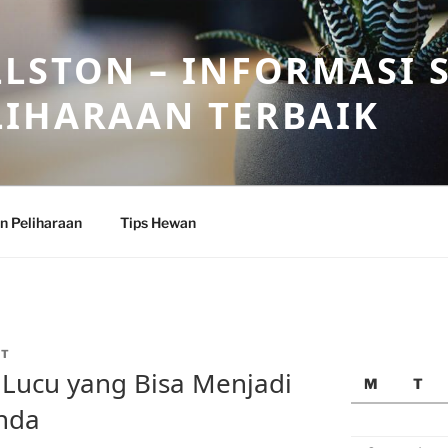
LSTON – INFORMASI 
LIHARAAN TERBAIK
n Peliharaan
Tips Hewan
ET
Lucu yang Bisa Menjadi
M
T
nda