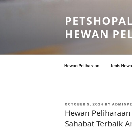
Skip
to
PETSHOPAL
content
HEWAN PE
Hewan Peliharaan
Jenis Hewa
POSTED
OCTOBER 5, 2024
BY
ADMINP
ON
Hewan Peliharaan 
Sahabat Terbaik A