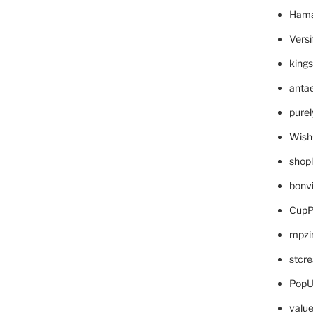
Hama
Versi
king
anta
pure
Wish
shop
bonv
CupP
mpzi
stcr
PopU
valu