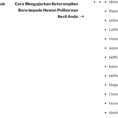
okhe
Post
tuk
Cara Mengajarkan Keterampilan
Baru kepada Hewan Peliharaan
thei
Kecil Anda
unbo
catfr
maria
wayw
pidf
banc
bett
hing
choo
hove
alask