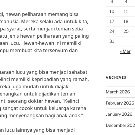
3
4
10
11
lagi, hewan peliharaan memang bisa
manusia. Mereka selalu ada untuk kita,
17
18
a syarat, serta menjadi teman setia
24
25
atu jenis hewan peliharaan yang paling
31
aan lucu. Hewan-hewan ini memiliki
mampu membuat kita tersenyum dan
« Mar
haraan lucu yang bisa menjadi sahabat
ARCHIVES
elinci memiliki kepribadian yang ramah,
eka juga mudah untuk diajak
March 2026
yenangkan untuk dijadikan teman
nt, seorang dokter hewan, “Kelinci
February 2026
g sangat cocok untuk keluarga karena
January 2026
ang menyenangkan bagi anak-anak.”
December 20
an lucu lainnya yang bisa menjadi