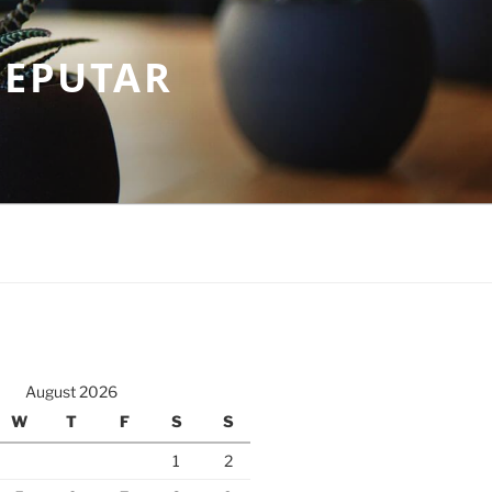
SEPUTAR
August 2026
W
T
F
S
S
1
2