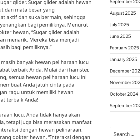
September 20
ugar glider. Sugar glider adalah hewan
but dan mata besar yang
August 2025
 aktif dan suka bermain, sehingga
yenangkan bagi pemiliknya. Menurut
July 2025
dokter hewan, “Sugar glider adalah
June 2025
an menarik. Mereka bisa menjadi
sih bagi pemiliknya.”
February 2025
January 2025
er, masih banyak hewan peliharaan lucu
abat terbaik Anda. Mulai dari hamster,
December 20
jing, semua hewan peliharaan lucu ini
November 20
a membuat Anda jatuh cinta pada
gan ragu untuk memiliki hewan
October 2024
at terbaik Anda!
September 20
raan lucu, Anda tidak hanya akan
, tetapi juga bisa merasakan manfaat
interaksi dengan hewan peliharaan.
Search
orang dokter hewan, “Interaksi dengan
for: