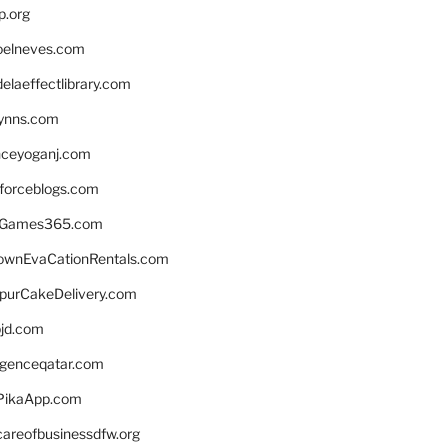
p.org
elneves.com
laeffectlibrary.com
lynns.com
nceyoganj.com
sforceblogs.com
nGames365.com
ownEvaCationRentals.com
lpurCakeDelivery.com
bjd.com
ligenceqatar.com
PikaApp.com
careofbusinessdfw.org