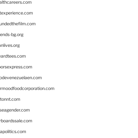
althcareers.com
ntexperience.com
undedthefilm.com
iends-bg.org
nlives.org
ardtees.com
loorsexpress.com
odevenezuelaen.com
ermoodfoodcorporation.com
stonnt.com
seagender.com
rboardssale.com
apolitics.com