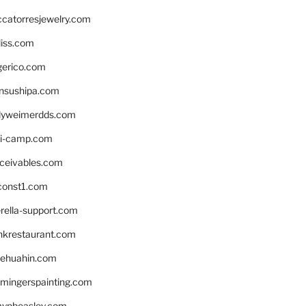
ccatorresjewelry.com
liss.com
gerico.com
nsushipa.com
yweimerdds.com
i-camp.com
eceivables.com
onst1.com
rella-support.com
inkrestaurant.com
rehuahin.com
ingerspainting.com
mypbeasley.com