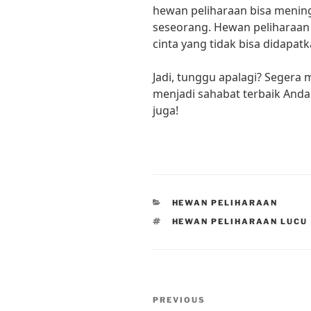
hewan peliharaan bisa mening
seseorang. Hewan peliharaan
cinta yang tidak bisa didapatk
Jadi, tunggu apalagi? Segera 
menjadi sahabat terbaik And
juga!
CATEGORIES
HEWAN PELIHARAAN
TAGS
HEWAN PELIHARAAN LUCU
Post
Previous
PREVIOUS