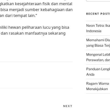
katkan kesejahteraan fisik dan mental
 bisa menjadi sumber kebahagiaan dan
RECENT POST
an dari tempat lain.”
Neon Tetra: Ik
miliki hewan peliharaan lucu yang bisa
Indonesia
a dan rasakan manfaatnya sekarang
Memahami Discu
yang Biasa Terj
Mengenal Lebih
Perawatan, da
Panduan Lengk
Anda
Ragam Warna d
Menakjubkan
NEXT
Next