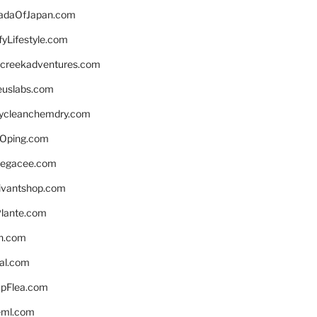
daOfJapan.com
fyLifestyle.com
screekadventures.com
euslabs.com
lycleanchemdry.com
Oping.com
legacee.com
ivantshop.com
lante.com
n.com
eal.com
pFlea.com
eml.com