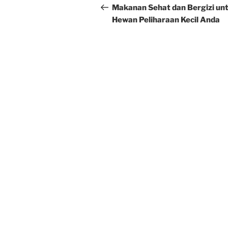
navigation
Post
Makanan Sehat dan Bergizi un
Hewan Peliharaan Kecil Anda