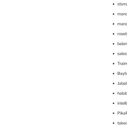
stsm
mano
mande
rose
bala
sale
Trai
Bayt
Jaba
halo
intel
Pika
take