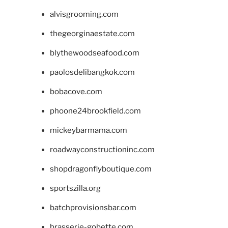
alvisgrooming.com
thegeorginaestate.com
blythewoodseafood.com
paolosdelibangkok.com
bobacove.com
phoone24brookfield.com
mickeybarmama.com
roadwayconstructioninc.com
shopdragonflyboutique.com
sportszilla.org
batchprovisionsbar.com
brasserie-gobette.com