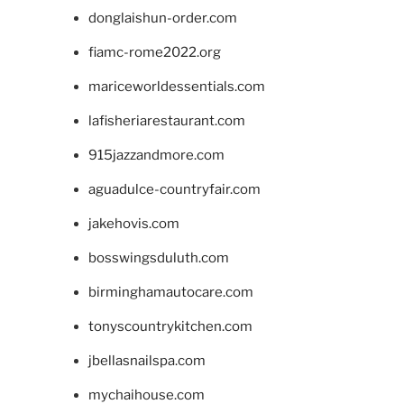
donglaishun-order.com
fiamc-rome2022.org
mariceworldessentials.com
lafisheriarestaurant.com
915jazzandmore.com
aguadulce-countryfair.com
jakehovis.com
bosswingsduluth.com
birminghamautocare.com
tonyscountrykitchen.com
jbellasnailspa.com
mychaihouse.com