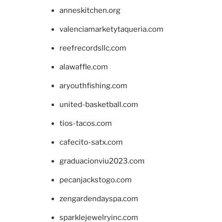
anneskitchen.org
valenciamarketytaqueria.com
reefrecordsllc.com
alawaffle.com
aryouthfishing.com
united-basketball.com
tios-tacos.com
cafecito-satx.com
graduacionviu2023.com
pecanjackstogo.com
zengardendayspa.com
sparklejewelryinc.com