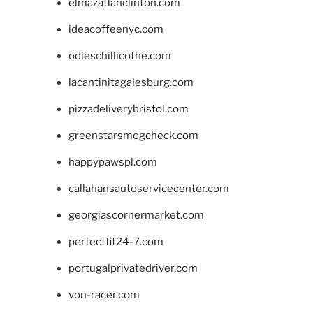
elmazatlanclinton.com
ideacoffeenyc.com
odieschillicothe.com
lacantinitagalesburg.com
pizzadeliverybristol.com
greenstarsmogcheck.com
happypawspl.com
callahansautoservicecenter.com
georgiascornermarket.com
perfectfit24-7.com
portugalprivatedriver.com
von-racer.com