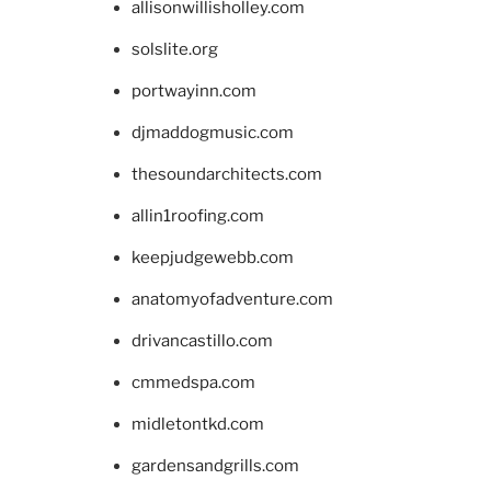
allisonwillisholley.com
solslite.org
portwayinn.com
djmaddogmusic.com
thesoundarchitects.com
allin1roofing.com
keepjudgewebb.com
anatomyofadventure.com
drivancastillo.com
cmmedspa.com
midletontkd.com
gardensandgrills.com