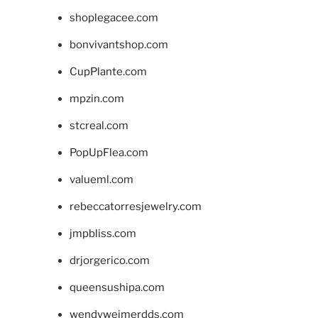
shoplegacee.com
bonvivantshop.com
CupPlante.com
mpzin.com
stcreal.com
PopUpFlea.com
valueml.com
rebeccatorresjewelry.com
jmpbliss.com
drjorgerico.com
queensushipa.com
wendyweimerdds.com