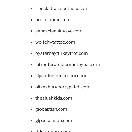
ironcladtattoostudio.com
bruinshome.com
annascleaningsvc.com
wolfcitytattoo.com
oysterbayturkeytrot.com
lafronterarestauranteybar.com
lilyandrosetearoom.com
olivesburgberrypatch.com
theslushkids.com
giobastian.com
glpascensori.com
rifloorepoxy.com