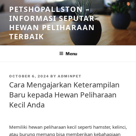
Skip
PETSHOPALLSTON –
to
INFORMASI SEPUTAR
content
HEWAN PELIHARAAN
TERBAIK
Menu
POSTED
OCTOBER 6, 2024
BY
ADMINPET
ON
Cara Mengajarkan Keterampilan
Baru kepada Hewan Peliharaan
Kecil Anda
Memiliki hewan peliharaan kecil seperti hamster, kelinci,
atau burung memang bisa memberikan kebahagiaan