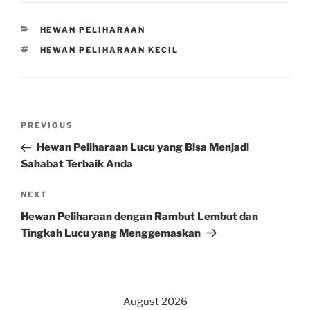
CATEGORIES
HEWAN PELIHARAAN
TAGS
HEWAN PELIHARAAN KECIL
Post
Previous
PREVIOUS
navigation
Post
Hewan Peliharaan Lucu yang Bisa Menjadi
Sahabat Terbaik Anda
Next
NEXT
Post
Hewan Peliharaan dengan Rambut Lembut dan
Tingkah Lucu yang Menggemaskan
August 2026