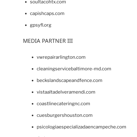
soultacohtx.com
capishcaps.com
gpsyfl.org
MEDIA PARTNER III
vwrepairarlington.com
cleaningservicebaltimore-md.com
beckslandscapeandfence.com
vistaaltadelveramendi.com
coastlinecateringnc.com
cuesburgershouston.com
psicologiaespecializadaencampeche.com