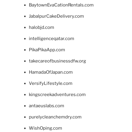
BaytownEvaCationRentals.com
JabalpurCakeDelivery.com
halobjd.com
intelligenceqatar.com
PikaPikaApp.com
takecareofbusinessdfw.org
HamadaOfJapan.com
VersifyLifestyle.com
kingscreekadventures.com
antaeuslabs.com
purelycleanchemdry.com
WishOping.com