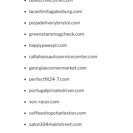
odieschillicothe.com
lacantinitagalesburg.com
pizzadeliverybristol.com
greenstarsmogcheck.com
happypawspl.com
callahansautoservicecenter.com
georgiascornermarket.com
perfectfit24-7.com
portugalprivatedriver.com
von-racer.com
coffeeshopcharleston.com
salon104mainstreet.com