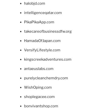
halobjd.com
intelligenceqatar.com
PikaPikaApp.com
takecareofbusinessdfw.org
HamadaOfJapan.com
VersifyLifestyle.com
kingscreekadventures.com
antaeuslabs.com
purelycleanchemdry.com
WishOping.com
shoplegacee.com
bonvivantshop.com