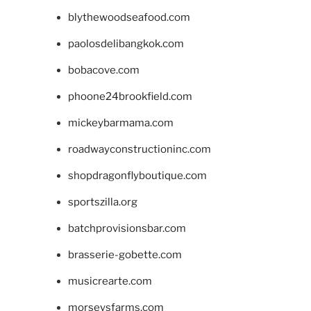
blythewoodseafood.com
paolosdelibangkok.com
bobacove.com
phoone24brookfield.com
mickeybarmama.com
roadwayconstructioninc.com
shopdragonflyboutique.com
sportszilla.org
batchprovisionsbar.com
brasserie-gobette.com
musicrearte.com
morseysfarms.com