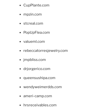
CupPlante.com
mpzin.com
stcreal.com
PopUpFlea.com
valueml.com
rebeccatorresjewelry.com
jmpbliss.com
drjorgerico.com
queensushipa.com
wendyweimerdds.com
ameri-camp.com
hrsreceivables.com