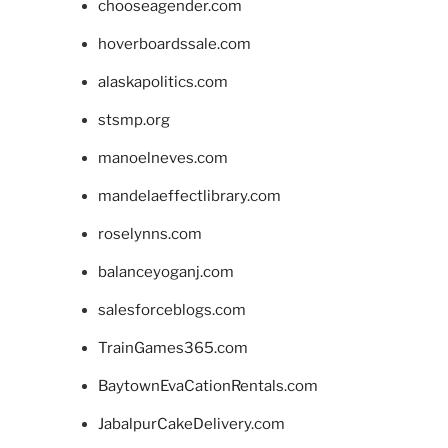
chooseagender.com
hoverboardssale.com
alaskapolitics.com
stsmp.org
manoelneves.com
mandelaeffectlibrary.com
roselynns.com
balanceyoganj.com
salesforceblogs.com
TrainGames365.com
BaytownEvaCationRentals.com
JabalpurCakeDelivery.com