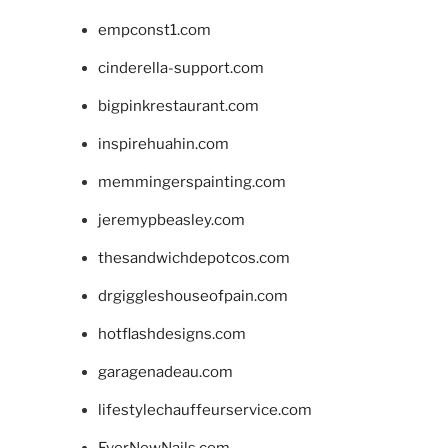
empconst1.com
cinderella-support.com
bigpinkrestaurant.com
inspirehuahin.com
memmingerspainting.com
jeremypbeasley.com
thesandwichdepotcos.com
drgiggleshouseofpain.com
hotflashdesigns.com
garagenadeau.com
lifestylechauffeurservice.com
EverNewNails.com