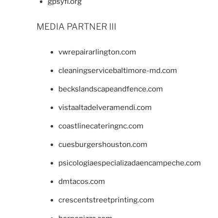
gpsyfl.org
MEDIA PARTNER III
vwrepairarlington.com
cleaningservicebaltimore-md.com
beckslandscapeandfence.com
vistaaltadelveramendi.com
coastlinecateringnc.com
cuesburgershouston.com
psicologiaespecializadaencampeche.com
dmtacos.com
crescentstreetprinting.com