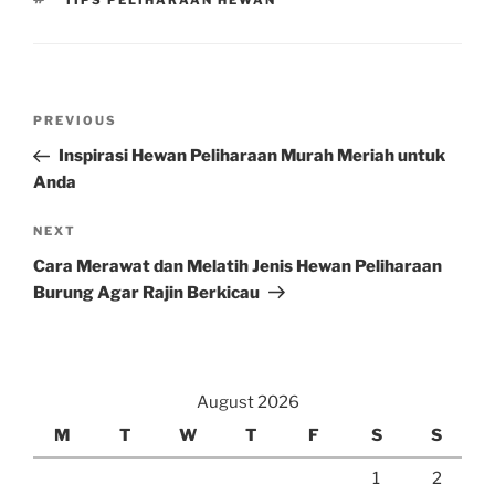
TIPS PELIHARAAN HEWAN
Post
Previous
PREVIOUS
navigation
Post
Inspirasi Hewan Peliharaan Murah Meriah untuk
Anda
Next
NEXT
Post
Cara Merawat dan Melatih Jenis Hewan Peliharaan
Burung Agar Rajin Berkicau
August 2026
M
T
W
T
F
S
S
1
2