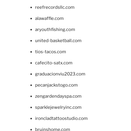
reefrecordsllc.com
alawaffle.com
aryouthfishing.com
united-basketball.com
tios-tacos.com
cafecito-satx.com
graduacionviu2023.com
pecanjackstogo.com
zengardendayspa.com
sparklejewelryinc.com
ironcladtattoostudio.com
bruinshome.com