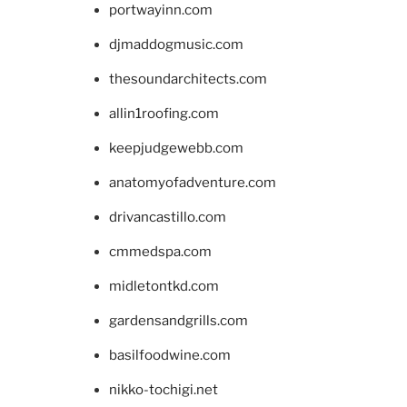
portwayinn.com
djmaddogmusic.com
thesoundarchitects.com
allin1roofing.com
keepjudgewebb.com
anatomyofadventure.com
drivancastillo.com
cmmedspa.com
midletontkd.com
gardensandgrills.com
basilfoodwine.com
nikko-tochigi.net