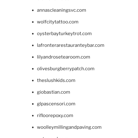
annascleaningsvc.com
wolfcitytattoo.com
oysterbayturkeytrot.com
lafronterarestauranteybar.com
lilyandrosetearoom.com
olivesburgberrypatch.com
theslushkids.com
giobastian.com
glpascensori.com
rifloorepoxy.com
woolleymillingandpaving.com