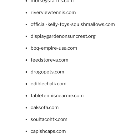
morseysfarms.com
riverviewtennis.com
official-kelly-toys-squishmallows.com
displaygardenonsuncrest.org
bbq-empire-usa.com
feedstoreva.com
drogopets.com
ediblechalk.com
tabletennisnearme.com
oaksofa.com
soultacohtx.com
capishcaps.com