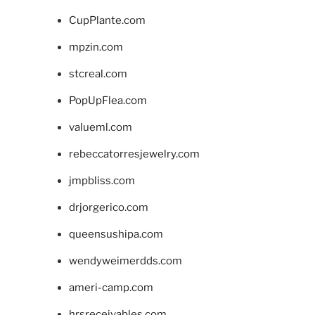
CupPlante.com
mpzin.com
stcreal.com
PopUpFlea.com
valueml.com
rebeccatorresjewelry.com
jmpbliss.com
drjorgerico.com
queensushipa.com
wendyweimerdds.com
ameri-camp.com
hrsreceivables.com