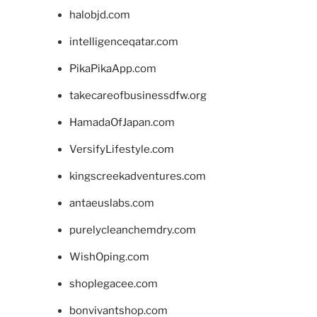
halobjd.com
intelligenceqatar.com
PikaPikaApp.com
takecareofbusinessdfw.org
HamadaOfJapan.com
VersifyLifestyle.com
kingscreekadventures.com
antaeuslabs.com
purelycleanchemdry.com
WishOping.com
shoplegacee.com
bonvivantshop.com