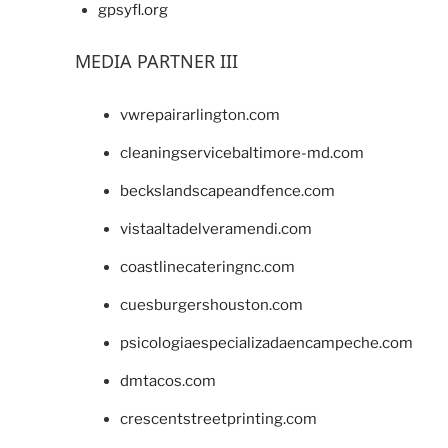
gpsyfl.org
MEDIA PARTNER III
vwrepairarlington.com
cleaningservicebaltimore-md.com
beckslandscapeandfence.com
vistaaltadelveramendi.com
coastlinecateringnc.com
cuesburgershouston.com
psicologiaespecializadaencampeche.com
dmtacos.com
crescentstreetprinting.com