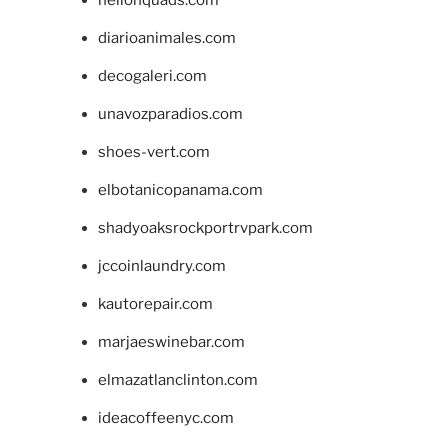
hellonquads.com
diarioanimales.com
decogaleri.com
unavozparadios.com
shoes-vert.com
elbotanicopanama.com
shadyoaksrockportrvpark.com
jccoinlaundry.com
kautorepair.com
marjaeswinebar.com
elmazatlanclinton.com
ideacoffeenyc.com