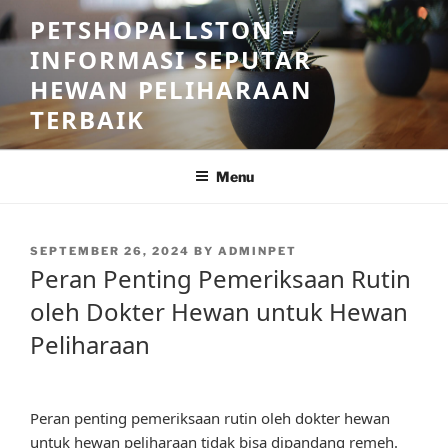
Skip
PETSHOPALLSTON –
to
INFORMASI SEPUTAR
content
HEWAN PELIHARAAN
TERBAIK
Menu
POSTED
SEPTEMBER 26, 2024
BY
ADMINPET
ON
Peran Penting Pemeriksaan Rutin
oleh Dokter Hewan untuk Hewan
Peliharaan
Peran penting pemeriksaan rutin oleh dokter hewan
untuk hewan peliharaan tidak bisa dipandang remeh.