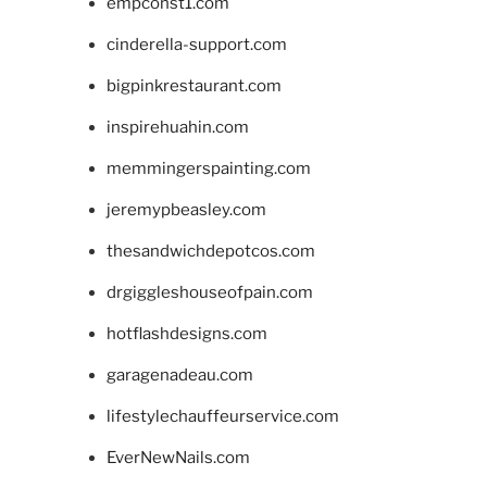
empconst1.com
cinderella-support.com
bigpinkrestaurant.com
inspirehuahin.com
memmingerspainting.com
jeremypbeasley.com
thesandwichdepotcos.com
drgiggleshouseofpain.com
hotflashdesigns.com
garagenadeau.com
lifestylechauffeurservice.com
EverNewNails.com