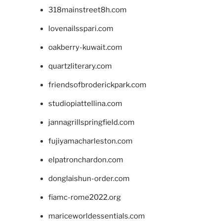
318mainstreet8h.com
lovenailsspari.com
oakberry-kuwait.com
quartzliterary.com
friendsofbroderickpark.com
studiopiattellina.com
jannagrillspringfield.com
fujiyamacharleston.com
elpatronchardon.com
donglaishun-order.com
fiamc-rome2022.org
mariceworldessentials.com