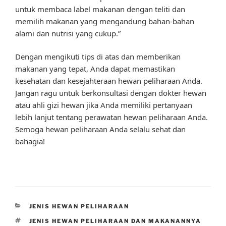
untuk membaca label makanan dengan teliti dan
memilih makanan yang mengandung bahan-bahan
alami dan nutrisi yang cukup.”
Dengan mengikuti tips di atas dan memberikan
makanan yang tepat, Anda dapat memastikan
kesehatan dan kesejahteraan hewan peliharaan Anda.
Jangan ragu untuk berkonsultasi dengan dokter hewan
atau ahli gizi hewan jika Anda memiliki pertanyaan
lebih lanjut tentang perawatan hewan peliharaan Anda.
Semoga hewan peliharaan Anda selalu sehat dan
bahagia!
CATEGORIES
JENIS HEWAN PELIHARAAN
TAGS
JENIS HEWAN PELIHARAAN DAN MAKANANNYA