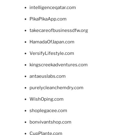
intelligenceqatar.com
PikaPikaApp.com
takecareofbusinessdfw.org
HamadaOfJapan.com
VersifyLifestyle.com
kingscreekadventures.com
antaeuslabs.com
purelycleanchemdry.com
WishOping.com
shoplegacee.com
bonvivantshop.com
CupPlante.com