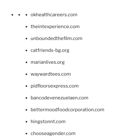
okhealthcareers.com
theintexperience.com
unboundedthefilm.com
catfriends-bg.org
marianlives.org
waywardtees.com
pidfloorsexpress.com
bancodevenezuelaen.com
bettermoodfoodcorporation.com
hingstonnt.com
chooseagender.com