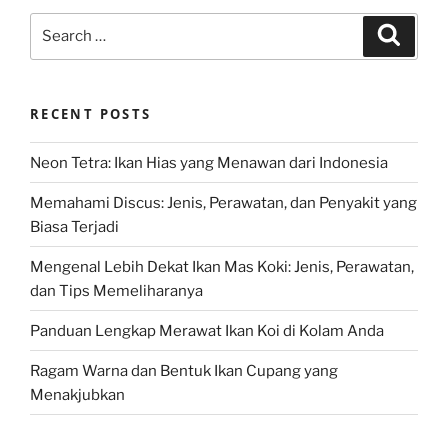
Search
Search
for:
RECENT POSTS
Neon Tetra: Ikan Hias yang Menawan dari Indonesia
Memahami Discus: Jenis, Perawatan, dan Penyakit yang
Biasa Terjadi
Mengenal Lebih Dekat Ikan Mas Koki: Jenis, Perawatan,
dan Tips Memeliharanya
Panduan Lengkap Merawat Ikan Koi di Kolam Anda
Ragam Warna dan Bentuk Ikan Cupang yang
Menakjubkan