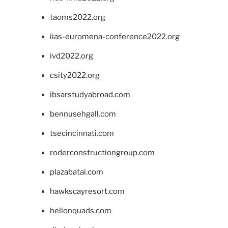
taoms2022.org
iias-euromena-conference2022.org
ivd2022.org
csity2022.org
ibsarstudyabroad.com
bennusehgall.com
tsecincinnati.com
roderconstructiongroup.com
plazabatai.com
hawkscayresort.com
hellonquads.com