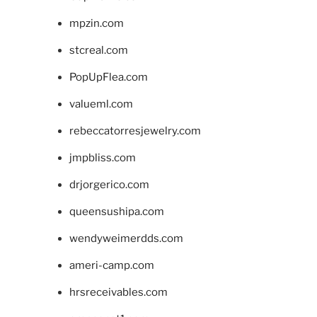
mpzin.com
stcreal.com
PopUpFlea.com
valueml.com
rebeccatorresjewelry.com
jmpbliss.com
drjorgerico.com
queensushipa.com
wendyweimerdds.com
ameri-camp.com
hrsreceivables.com