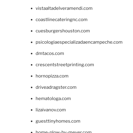
vistaaltadelveramendi.com
coastlinecateringnc.com
cuesburgershouston.com
psicologiaespecializadaencampeche.com
dmtacos.com
crescentstreetprinting.com
hornopizza.com
driveadragster.com
hematologa.com
lizaivanov.com
guesttinyhomes.com
home-plow-by-meyer.com