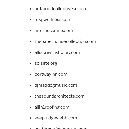
untamedcollectivesd.com
mxpwellness.com
infernocanine.com
thepaperhousecollection.com
allisonwillisholley.com
solslite.org
portwayinn.com
djmaddogmusic.com
thesoundarchitects.com
allin1roofing.com
keepjudgewebb.com
anatomyofadventure.com