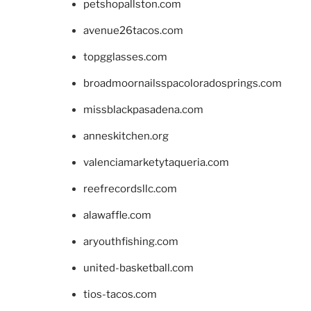
petshopallston.com
avenue26tacos.com
topgglasses.com
broadmoornailsspacoloradosprings.com
missblackpasadena.com
anneskitchen.org
valenciamarketytaqueria.com
reefrecordsllc.com
alawaffle.com
aryouthfishing.com
united-basketball.com
tios-tacos.com