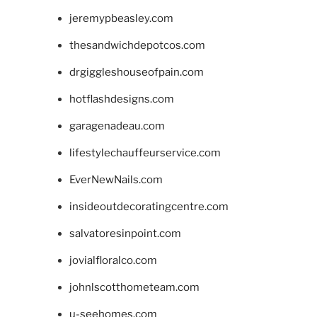
jeremypbeasley.com
thesandwichdepotcos.com
drgiggleshouseofpain.com
hotflashdesigns.com
garagenadeau.com
lifestylechauffeurservice.com
EverNewNails.com
insideoutdecoratingcentre.com
salvatoresinpoint.com
jovialfloralco.com
johnlscotthometeam.com
u-seehomes.com