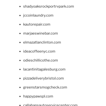
shadyoaksrockportrvpark.com
jccoinlaundry.com
kautorepair.com
marjaeswinebar.com
elmazatlanclinton.com
ideacoffeenyc.com
odieschillicothe.com
lacantinitagalesburg.com
pizzadeliverybristol.com
greenstarsmogcheck.com
happypawspl.com
callahansautoservicecenter.com