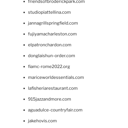
friendsofbroderickpark.com
studiopiattellina.com
jannagrillspringfield.com
fujiyamacharleston.com
elpatronchardon.com
donglaishun-order.com
fiamc-rome2022.org
mariceworldessentials.com
lafisheriarestaurant.com
915jazzandmore.com
aguadulce-countryfair.com
jakehovis.com