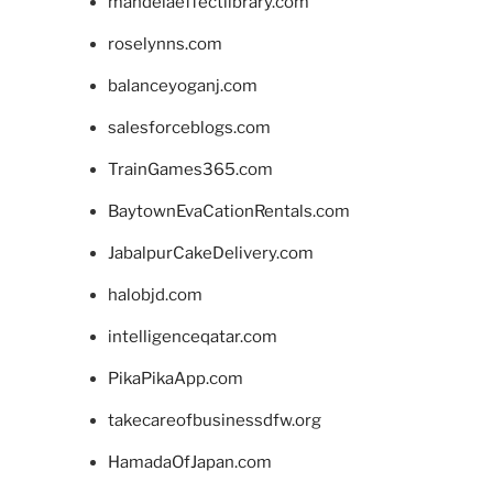
mandelaeffectlibrary.com
roselynns.com
balanceyoganj.com
salesforceblogs.com
TrainGames365.com
BaytownEvaCationRentals.com
JabalpurCakeDelivery.com
halobjd.com
intelligenceqatar.com
PikaPikaApp.com
takecareofbusinessdfw.org
HamadaOfJapan.com