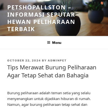
Skip
PETSHOPALLSTON –
to
INFORMASI SEPUTAR
content
HEWAN PELIHARAAN
TERBAIK
Menu
POSTED
OCTOBER 22, 2024
BY
ADMINPET
ON
Tips Merawat Burung Peliharaan
Agar Tetap Sehat dan Bahagia
Burung peliharaan adalah teman setia yang selalu
menyenangkan untuk dijadikan hiburan di rumah.
Namun, agar burung peliharaan tetap sehat dan