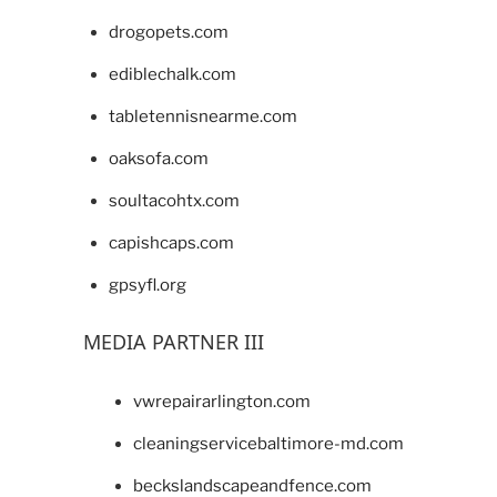
drogopets.com
ediblechalk.com
tabletennisnearme.com
oaksofa.com
soultacohtx.com
capishcaps.com
gpsyfl.org
MEDIA PARTNER III
vwrepairarlington.com
cleaningservicebaltimore-md.com
beckslandscapeandfence.com