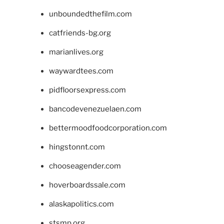
unboundedthefilm.com
catfriends-bg.org
marianlives.org
waywardtees.com
pidfloorsexpress.com
bancodevenezuelaen.com
bettermoodfoodcorporation.com
hingstonnt.com
chooseagender.com
hoverboardssale.com
alaskapolitics.com
stsmp.org