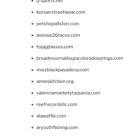
p-sports.net
korsairstreetwear.com
petshopallston.com
avenue26tacos.com
topgglasses.com
broadmoornailsspacoloradosprings.com
missblackpasadena.com
anneskitchen.org
valenciamarketytaqueria.com
reefrecordsllc.com
alawaffle.com
aryouthfishing.com