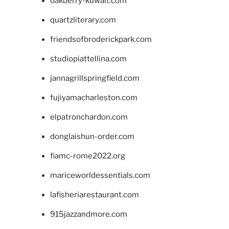
oakberry-kuwait.com
quartzliterary.com
friendsofbroderickpark.com
studiopiattellina.com
jannagrillspringfield.com
fujiyamacharleston.com
elpatronchardon.com
donglaishun-order.com
fiamc-rome2022.org
mariceworldessentials.com
lafisheriarestaurant.com
915jazzandmore.com