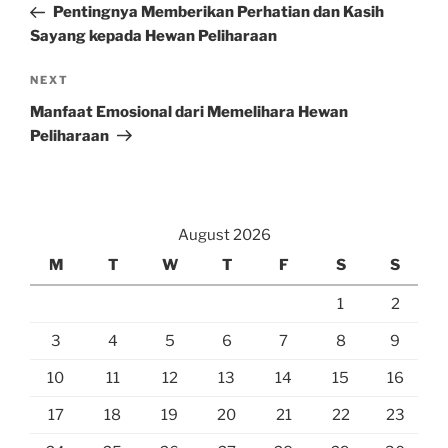
Post
Pentingnya Memberikan Perhatian dan Kasih
Sayang kepada Hewan Peliharaan
Next
NEXT
Post
Manfaat Emosional dari Memelihara Hewan
Peliharaan
August 2026
M
T
W
T
F
S
S
1
2
3
4
5
6
7
8
9
10
11
12
13
14
15
16
17
18
19
20
21
22
23