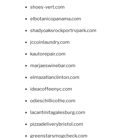
shoes-vert.com
elbotanicopanama.com
shadyoaksrockportrvpark.com
jccoinlaundry.com
kautorepair.com
marjaeswinebar.com
elmazatlanclinton.com
ideacoffeenyc.com
odieschillicothe.com
lacantinitagalesburg.com
pizzadeliverybristol.com
greenstarsmogcheck.com