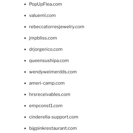
PopUpFlea.com
valueml.com
rebeccatorresjewelry.com
jmpbliss.com
drjorgerico.com
queensushipa.com
wendyweimerdds.com
ameri-camp.com
hrsreceivables.com
empconst1.com
cinderella-support.com
bigpinkrestaurant.com