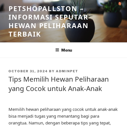
Skip
PETSHOPALLSTON –
to
INFORMASI SEPUTAR
content
HEWAN PELIHARAAN
TERBAIK
Menu
POSTED
OCTOBER 31, 2024
BY
ADMINPET
ON
Tips Memilih Hewan Peliharaan
yang Cocok untuk Anak-Anak
Memilih hewan peliharaan yang cocok untuk anak-anak
bisa menjadi tugas yang menantang bagi para
orangtua. Namun, dengan beberapa tips yang tepat,