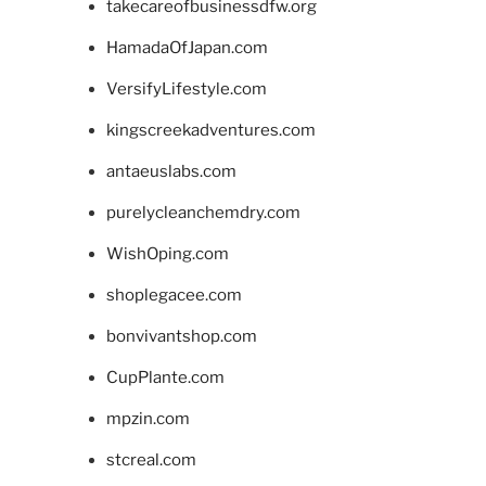
takecareofbusinessdfw.org
HamadaOfJapan.com
VersifyLifestyle.com
kingscreekadventures.com
antaeuslabs.com
purelycleanchemdry.com
WishOping.com
shoplegacee.com
bonvivantshop.com
CupPlante.com
mpzin.com
stcreal.com