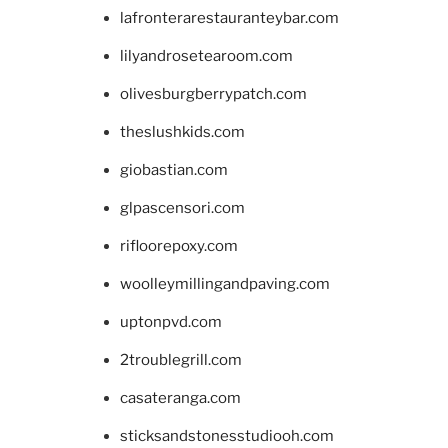
lafronterarestauranteybar.com
lilyandrosetearoom.com
olivesburgberrypatch.com
theslushkids.com
giobastian.com
glpascensori.com
rifloorepoxy.com
woolleymillingandpaving.com
uptonpvd.com
2troublegrill.com
casateranga.com
sticksandstonesstudiooh.com