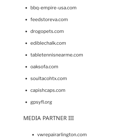
bbq-empire-usa.com
feedstoreva.com
drogopets.com
ediblechalk.com
tabletennisnearme.com
oaksofa.com
soultacohtx.com
capishcaps.com
gpsyfl.org
MEDIA PARTNER III
vwrepairarlington.com