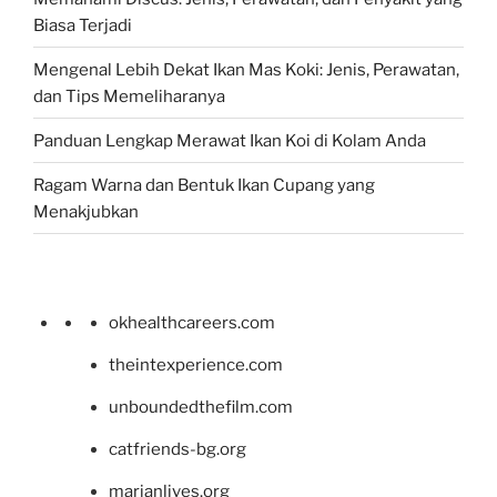
Biasa Terjadi
Mengenal Lebih Dekat Ikan Mas Koki: Jenis, Perawatan,
dan Tips Memeliharanya
Panduan Lengkap Merawat Ikan Koi di Kolam Anda
Ragam Warna dan Bentuk Ikan Cupang yang
Menakjubkan
okhealthcareers.com
theintexperience.com
unboundedthefilm.com
catfriends-bg.org
marianlives.org