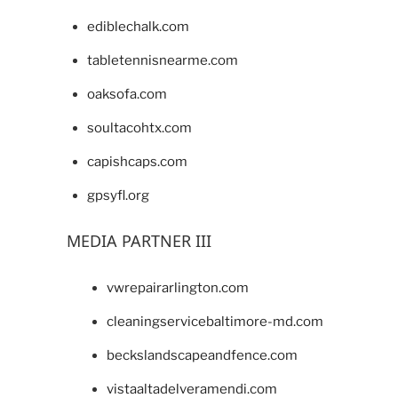
ediblechalk.com
tabletennisnearme.com
oaksofa.com
soultacohtx.com
capishcaps.com
gpsyfl.org
MEDIA PARTNER III
vwrepairarlington.com
cleaningservicebaltimore-md.com
beckslandscapeandfence.com
vistaaltadelveramendi.com