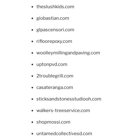
theslushkids.com
giobastian.com
glpascensori.com
rifloorepoxy.com
woolleymillingandpaving.com
uptonpvd.com
2troublegrill.com
casateranga.com
sticksandstonesstudiooh.com
walkers-treeservice.com
shopmossi.com
untamedcollectivesd.com