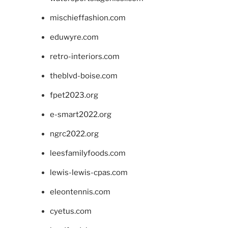
mischieffashion.com
eduwyre.com
retro-interiors.com
theblvd-boise.com
fpet2023.org
e-smart2022.org
ngrc2022.org
leesfamilyfoods.com
lewis-lewis-cpas.com
eleontennis.com
cyetus.com