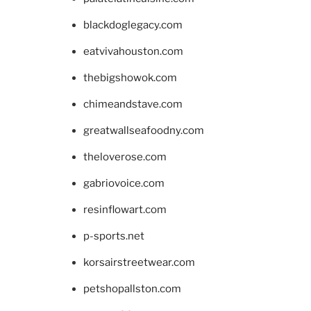
blackdoglegacy.com
eatvivahouston.com
thebigshowok.com
chimeandstave.com
greatwallseafoodny.com
theloverose.com
gabriovoice.com
resinflowart.com
p-sports.net
korsairstreetwear.com
petshopallston.com