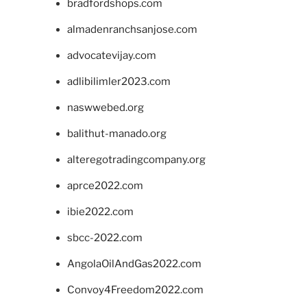
bradfordshops.com
almadenranchsanjose.com
advocatevijay.com
adlibilimler2023.com
naswwebed.org
balithut-manado.org
alteregotradingcompany.org
aprce2022.com
ibie2022.com
sbcc-2022.com
AngolaOilAndGas2022.com
Convoy4Freedom2022.com