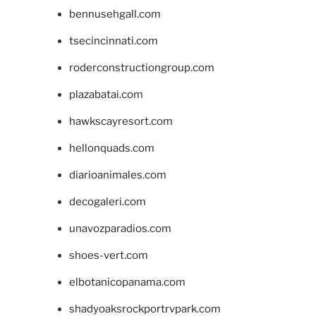
bennusehgall.com
tsecincinnati.com
roderconstructiongroup.com
plazabatai.com
hawkscayresort.com
hellonquads.com
diarioanimales.com
decogaleri.com
unavozparadios.com
shoes-vert.com
elbotanicopanama.com
shadyoaksrockportrvpark.com