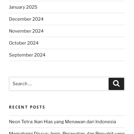
January 2025
December 2024
November 2024
October 2024
September 2024
Search
Search
for:
RECENT POSTS
Neon Tetra: Ikan Hias yang Menawan dari Indonesia
Memahami Discus: Jenis, Perawatan, dan Penyakit yang