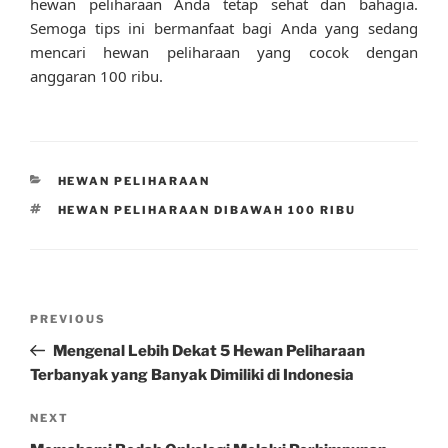
hewan peliharaan Anda tetap sehat dan bahagia.
Semoga tips ini bermanfaat bagi Anda yang sedang
mencari hewan peliharaan yang cocok dengan
anggaran 100 ribu.
CATEGORIES
HEWAN PELIHARAAN
TAGS
HEWAN PELIHARAAN DIBAWAH 100 RIBU
Post
Previous
PREVIOUS
navigation
Post
Mengenal Lebih Dekat 5 Hewan Peliharaan
Terbanyak yang Banyak Dimiliki di Indonesia
Next
NEXT
Post