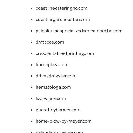
coastlinecateringnc.com
cuesburgershouston.com
psicologiaespecializadaencampeche.com
dmtacos.com
crescentstreetprinting.com
hornopizza.com
driveadragster.com
hematologa.com
lizaivanov.com
guesttinyhomes.com
home-plow-by-meyer.com
palatelatincuisine.com