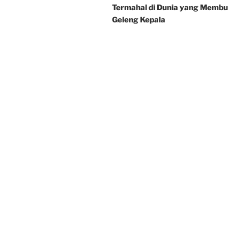
Termahal di Dunia yang Membu
Geleng Kepala