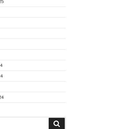
25
24
24
24
Search