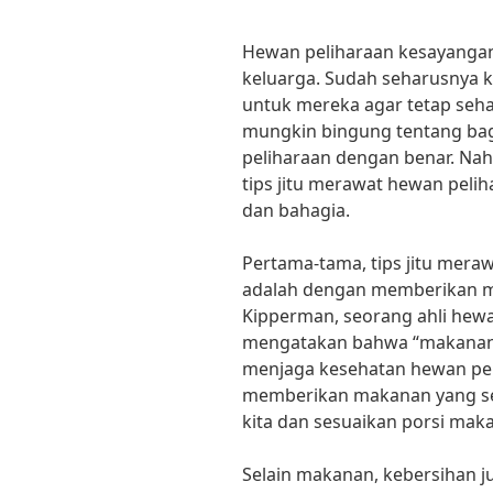
Hewan peliharaan kesayangan 
keluarga. Sudah seharusnya 
untuk mereka agar tetap seha
mungkin bingung tentang ba
peliharaan dengan benar. Nah,
tips jitu merawat hewan peli
dan bahagia.
Pertama-tama, tips jitu mera
adalah dengan memberikan ma
Kipperman, seorang ahli hewan 
mengatakan bahwa “makanan 
menjaga kesehatan hewan peli
memberikan makanan yang ses
kita dan sesuaikan porsi mak
Selain makanan, kebersihan 