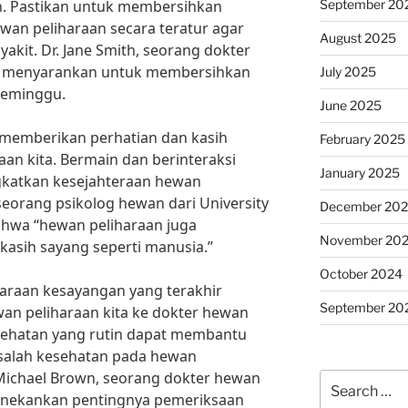
September 20
. Pastikan untuk membersihkan
wan peliharaan secara teratur agar
August 2025
akit. Dr. Jane Smith, seorang dokter
ty, menyarankan untuk membersihkan
July 2025
seminggu.
June 2025
k memberikan perhatian dan kasih
February 2025
an kita. Bermain dan berinteraksi
January 2025
katkan kesejahteraan hewan
 seorang psikolog hewan dari University
December 20
hwa “hewan peliharaan juga
November 20
asih sayang seperti manusia.”
October 2024
haraan kesayangan yang terakhir
September 20
n peliharaan kita ke dokter hewan
esehatan yang rutin dapat membantu
salah kesehatan pada hewan
r. Michael Brown, seorang dokter hewan
Search
menekankan pentingnya pemeriksaan
for: