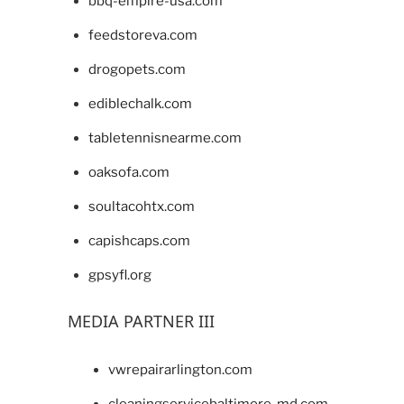
bbq-empire-usa.com
feedstoreva.com
drogopets.com
ediblechalk.com
tabletennisnearme.com
oaksofa.com
soultacohtx.com
capishcaps.com
gpsyfl.org
MEDIA PARTNER III
vwrepairarlington.com
cleaningservicebaltimore-md.com