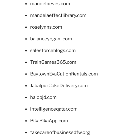
manoelneves.com
mandelaeffectlibrary.com
roselynns.com
balanceyoganj.com
salesforceblogs.com
TrainGames365.com
BaytownEvaCationRentals.com
JabalpurCakeDelivery.com
halobjd.com
intelligenceqatar.com
PikaPikaApp.com
takecareofbusinessdfw.org