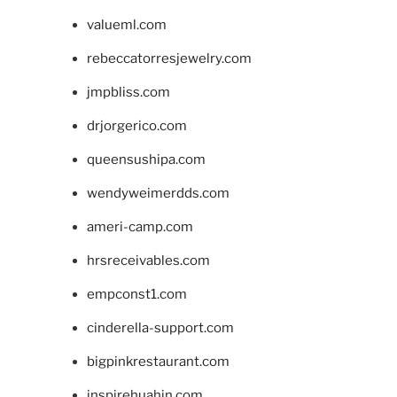
valueml.com
rebeccatorresjewelry.com
jmpbliss.com
drjorgerico.com
queensushipa.com
wendyweimerdds.com
ameri-camp.com
hrsreceivables.com
empconst1.com
cinderella-support.com
bigpinkrestaurant.com
inspirehuahin.com