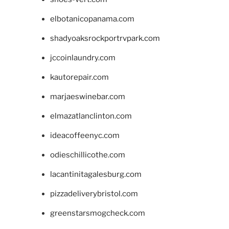
elbotanicopanama.com
shadyoaksrockportrvpark.com
jccoinlaundry.com
kautorepair.com
marjaeswinebar.com
elmazatlanclinton.com
ideacoffeenyc.com
odieschillicothe.com
lacantinitagalesburg.com
pizzadeliverybristol.com
greenstarsmogcheck.com