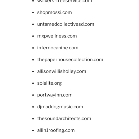
walkers-treeservice.com
shopmossi.com
untamedcollectivesd.com
mxpwellness.com
infernocanine.com
thepaperhousecollection.com
allisonwillisholley.com
solslite.org
portwayinn.com
djmaddogmusic.com
thesoundarchitects.com
allin1roofing.com