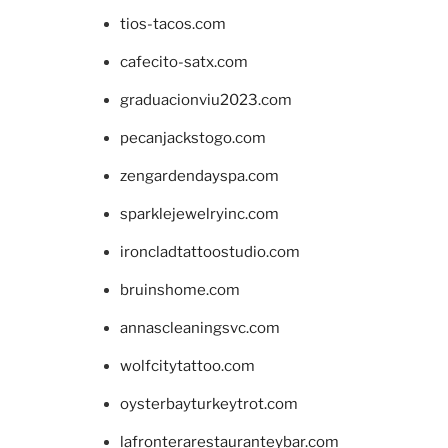
tios-tacos.com
cafecito-satx.com
graduacionviu2023.com
pecanjackstogo.com
zengardendayspa.com
sparklejewelryinc.com
ironcladtattoostudio.com
bruinshome.com
annascleaningsvc.com
wolfcitytattoo.com
oysterbayturkeytrot.com
lafronterarestauranteybar.com