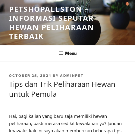
Skip
PETSHOPALLSTON –
to
INFORMASI SEPUTAR
content
HEWAN PELIHARAAN
TERBAIK
Menu
POSTED
OCTOBER 25, 2024
BY
ADMINPET
ON
Tips dan Trik Peliharaan Hewan
untuk Pemula
Hai, bagi kalian yang baru saja memiliki hewan
peliharaan, pasti merasa sedikit kewalahan ya? Jangan
khawatir, kali ini saya akan memberikan beberapa tips