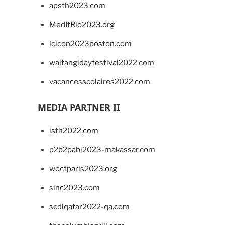
apsth2023.com
MedItRio2023.org
lcicon2023boston.com
waitangidayfestival2022.com
vacancesscolaires2022.com
MEDIA PARTNER II
isth2022.com
p2b2pabi2023-makassar.com
wocfparis2023.org
sinc2023.com
scdlqatar2022-qa.com