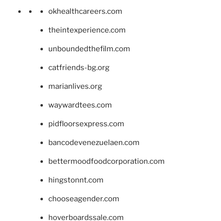
okhealthcareers.com
theintexperience.com
unboundedthefilm.com
catfriends-bg.org
marianlives.org
waywardtees.com
pidfloorsexpress.com
bancodevenezuelaen.com
bettermoodfoodcorporation.com
hingstonnt.com
chooseagender.com
hoverboardssale.com