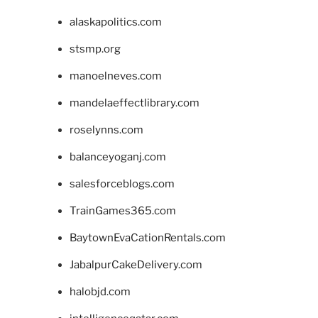
alaskapolitics.com
stsmp.org
manoelneves.com
mandelaeffectlibrary.com
roselynns.com
balanceyoganj.com
salesforceblogs.com
TrainGames365.com
BaytownEvaCationRentals.com
JabalpurCakeDelivery.com
halobjd.com