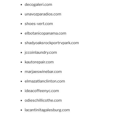
decogaleri.com
unavozparadios.com
shoes-vert.com
elbotanicopanama.com
shadyoaksrockportrvpark.com
jccoinlaundry.com
kautorepair.com
marjaeswinebar.com
elmazatlanclinton.com
ideacoffeenyc.com
odieschillicothe.com
lacantinitagalesburg.com