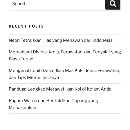
Search
Search
for:
RECENT POSTS
Neon Tetra: Ikan Hias yang Menawan dari Indonesia
Memahami Discus: Jenis, Perawatan, dan Penyakit yang
Biasa Terjadi
Mengenal Lebih Dekat Ikan Mas Koki: Jenis, Perawatan,
dan Tips Memeliharanya
Panduan Lengkap Merawat Ikan Koi di Kolam Anda
Ragam Warna dan Bentuk Ikan Cupang yang
Menakjubkan