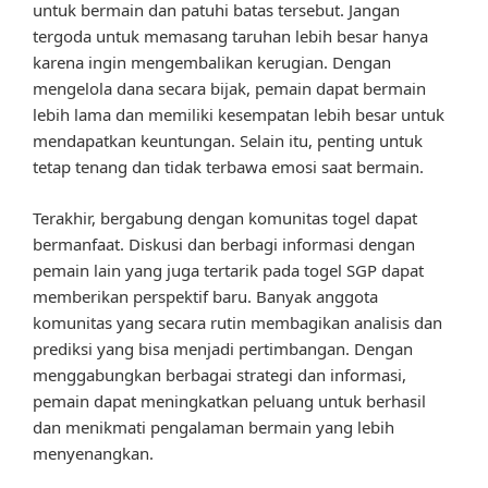
untuk bermain dan patuhi batas tersebut. Jangan
tergoda untuk memasang taruhan lebih besar hanya
karena ingin mengembalikan kerugian. Dengan
mengelola dana secara bijak, pemain dapat bermain
lebih lama dan memiliki kesempatan lebih besar untuk
mendapatkan keuntungan. Selain itu, penting untuk
tetap tenang dan tidak terbawa emosi saat bermain.
Terakhir, bergabung dengan komunitas togel dapat
bermanfaat. Diskusi dan berbagi informasi dengan
pemain lain yang juga tertarik pada togel SGP dapat
memberikan perspektif baru. Banyak anggota
komunitas yang secara rutin membagikan analisis dan
prediksi yang bisa menjadi pertimbangan. Dengan
menggabungkan berbagai strategi dan informasi,
pemain dapat meningkatkan peluang untuk berhasil
dan menikmati pengalaman bermain yang lebih
menyenangkan.