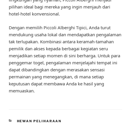
pilihan ideal bagi mereka yang ingin menjauh dari
hotel-hotel konvensional.
Dengan memilih Piccoli Alberghi Tipici, Anda turut
mendukung usaha lokal dan mendapatkan pengalaman
tak terlupakan. Kombinasi antara keramah-tamahan
pemilik dan akses kepada berbagai kegiatan seru
menjadikan setiap momen di sini berharga. Untuk para
penggemar togel, pengalaman menjelajahi tempat ini
dapat dibandingkan dengan merasakan sensasi
permainan yang menegangkan, di mana setiap
keputusan dapat membawa Anda ke hasil yang
memuaskan.
CATEGORIES
HEWAN PELIHARAAN