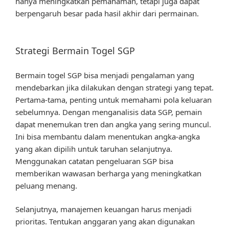
hanya meningkatkan pemahaman, tetapi juga dapat
berpengaruh besar pada hasil akhir dari permainan.
Strategi Bermain Togel SGP
Bermain togel SGP bisa menjadi pengalaman yang
mendebarkan jika dilakukan dengan strategi yang tepat.
Pertama-tama, penting untuk memahami pola keluaran
sebelumnya. Dengan menganalisis data SGP, pemain
dapat menemukan tren dan angka yang sering muncul.
Ini bisa membantu dalam menentukan angka-angka
yang akan dipilih untuk taruhan selanjutnya.
Menggunakan catatan pengeluaran SGP bisa
memberikan wawasan berharga yang meningkatkan
peluang menang.
Selanjutnya, manajemen keuangan harus menjadi
prioritas. Tentukan anggaran yang akan digunakan