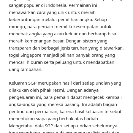
sangat populer di Indonesia. Permainan ini
menawarkan cara yang unik untuk meraih
keberuntungan melalui pemilihan angka. Setiap
minggu, para pemain memiliki kesempatan untuk
menebak angka yang akan keluar dan berharap bisa
meraih kemenangan besar. Dengan sistem yang
transparan dan berbagai jenis taruhan yang ditawarkan,
togel Singapore menjadi pilihan banyak orang yang
mencari hiburan serta peluang untuk mendapatkan
uang tambahan.
Keluaran SGP merupakan hasil dari setiap undian yang
dilakukan oleh pihak resmi. Dengan adanya
pengeluaran ini, para pemain dapat mengecek kembali
angka-angka yang mereka pasang. Ini adalah bagian
penting dari permainan, karena hasil keluaran tersebut
menentukan siapa yang berhak atas hadiah.
Mengetahui data SGP dari setiap undian sebelumnya
juga membantu pemain dalam menganalisis pola dan