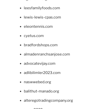
leesfamilyfoods.com
lewis-lewis-cpas.com
eleontennis.com
cyetus.com
bradfordshops.com
almadenranchsanjose.com
advocatevijay.com
adlibilimler2023.com
naswwebed.org
balithut-manado.org
alteregotradingcompany.org