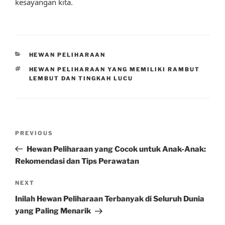
kesayangan kita.
CATEGORIES
HEWAN PELIHARAAN
TAGS
HEWAN PELIHARAAN YANG MEMILIKI RAMBUT
LEMBUT DAN TINGKAH LUCU
Post
Previous
PREVIOUS
navigation
Post
Hewan Peliharaan yang Cocok untuk Anak-Anak:
Rekomendasi dan Tips Perawatan
Next
NEXT
Post
Inilah Hewan Peliharaan Terbanyak di Seluruh Dunia
yang Paling Menarik