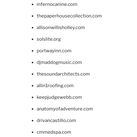
infernocanine.com
thepaperhousecollection.com
allisonwillisholley.com
solslite.org
portwayinn.com
djmaddogmusic.com
thesoundarchitects.com
allin1roofing.com
keepjudgewebb.com
anatomyofadventure.com
drivancastillo.com
cmmedspa.com