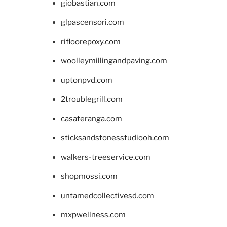
giobastian.com
glpascensori.com
rifloorepoxy.com
woolleymillingandpaving.com
uptonpvd.com
2troublegrill.com
casateranga.com
sticksandstonesstudiooh.com
walkers-treeservice.com
shopmossi.com
untamedcollectivesd.com
mxpwellness.com