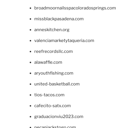
broadmoornailsspacoloradosprings.com
missblackpasadena.com
anneskitchen.org
valenciamarketytaqueria.com
reefrecordsllc.com
alawaffle.com
aryouthfishing.com
united-basketball.com
tios-tacos.com
cafecito-satx.com
graduacionviu2023.com
pecanjackstogo.com