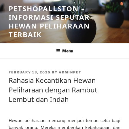
Skip
PETSHOPALLSTON –
to
INFORMASI SEPUTAR
content
HEWAN PELIHARAAN
TERBAIK
Menu
POSTED
FEBRUARY 13, 2025
BY
ADMINPET
ON
Rahasia Kecantikan Hewan
Peliharaan dengan Rambut
Lembut dan Indah
Hewan peliharaan memang menjadi teman setia bagi
banyak orang. Mereka memberikan kebahagiaan dan