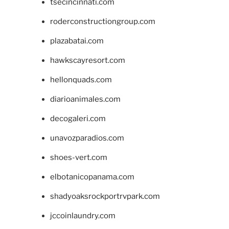
tsecincinnati.com
roderconstructiongroup.com
plazabatai.com
hawkscayresort.com
hellonquads.com
diarioanimales.com
decogaleri.com
unavozparadios.com
shoes-vert.com
elbotanicopanama.com
shadyoaksrockportrvpark.com
jccoinlaundry.com