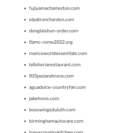
fujiyamacharleston.com
elpatronchardon.com
donglaishun-order.com
fiamc-rome2022.org
mariceworldessentials.com
lafisheriarestaurant.com
915jazzandmore.com
aguadulce-countryfair.com
jakehovis.com
bosswingsduluth.com
birminghamautocare.com
tonyscountrykitchen.com