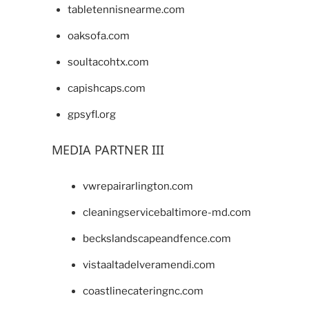
tabletennisnearme.com
oaksofa.com
soultacohtx.com
capishcaps.com
gpsyfl.org
MEDIA PARTNER III
vwrepairarlington.com
cleaningservicebaltimore-md.com
beckslandscapeandfence.com
vistaaltadelveramendi.com
coastlinecateringnc.com