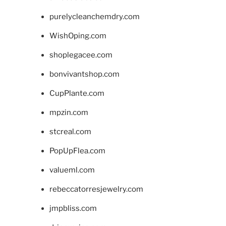
purelycleanchemdry.com
WishOping.com
shoplegacee.com
bonvivantshop.com
CupPlante.com
mpzin.com
stcreal.com
PopUpFlea.com
valueml.com
rebeccatorresjewelry.com
jmpbliss.com