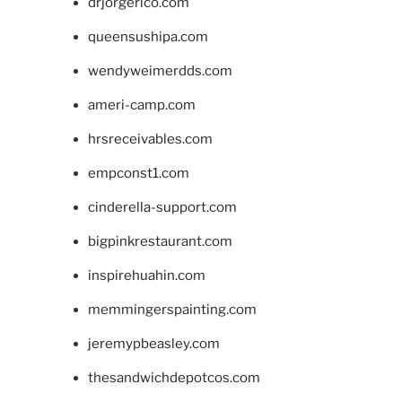
drjorgerico.com
queensushipa.com
wendyweimerdds.com
ameri-camp.com
hrsreceivables.com
empconst1.com
cinderella-support.com
bigpinkrestaurant.com
inspirehuahin.com
memmingerspainting.com
jeremypbeasley.com
thesandwichdepotcos.com