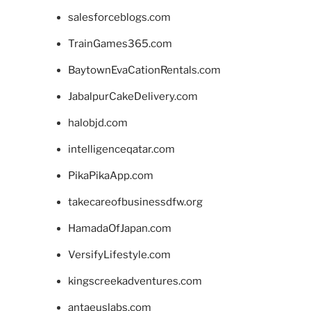
salesforceblogs.com
TrainGames365.com
BaytownEvaCationRentals.com
JabalpurCakeDelivery.com
halobjd.com
intelligenceqatar.com
PikaPikaApp.com
takecareofbusinessdfw.org
HamadaOfJapan.com
VersifyLifestyle.com
kingscreekadventures.com
antaeuslabs.com