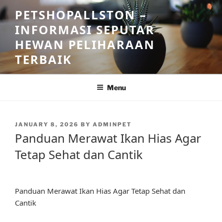
Skip
PETSHOPALLSTON –
to
INFORMASI SEPUTAR
content
HEWAN PELIHARAAN
TERBAIK
Menu
POSTED
JANUARY 8, 2026
BY
ADMINPET
ON
Panduan Merawat Ikan Hias Agar
Tetap Sehat dan Cantik
Panduan Merawat Ikan Hias Agar Tetap Sehat dan
Cantik