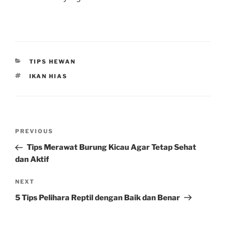
CATEGORIES
TIPS HEWAN
TAGS
IKAN HIAS
Post
Previous
PREVIOUS
navigation
Post
Tips Merawat Burung Kicau Agar Tetap Sehat
dan Aktif
Next
NEXT
Post
5 Tips Pelihara Reptil dengan Baik dan Benar