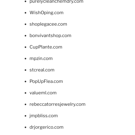
purelycleanchemdry.com
WishOping.com
shoplegacee.com
bonvivantshop.com
CupPlante.com
mpzin.com
stcreal.com
PopUpFlea.com
valueml.com
rebeccatorresjewelry.com
jmpbliss.com
drjorgerico.com