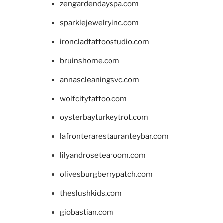
zengardendayspa.com
sparklejewelryinc.com
ironcladtattoostudio.com
bruinshome.com
annascleaningsvc.com
wolfcitytattoo.com
oysterbayturkeytrot.com
lafronterarestauranteybar.com
lilyandrosetearoom.com
olivesburgberrypatch.com
theslushkids.com
giobastian.com