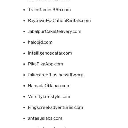
TrainGames365.com
BaytownEvaCationRentals.com
JabalpurCakeDelivery.com
halobjd.com
intelligenceqatar.com
PikaPikaApp.com
takecareofbusinessdfw.org
HamadaOfJapan.com
VersifyLifestyle.com
kingscreekadventures.com
antaeuslabs.com