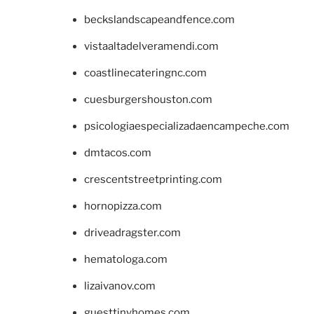
beckslandscapeandfence.com
vistaaltadelveramendi.com
coastlinecateringnc.com
cuesburgershouston.com
psicologiaespecializadaencampeche.com
dmtacos.com
crescentstreetprinting.com
hornopizza.com
driveadragster.com
hematologa.com
lizaivanov.com
guesttinyhomes.com