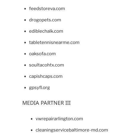
feedstoreva.com
drogopets.com
ediblechalk.com
tabletennisnearme.com
oaksofa.com
soultacohtx.com
capishcaps.com
gpsyfl.org
MEDIA PARTNER III
vwrepairarlington.com
cleaningservicebaltimore-md.com