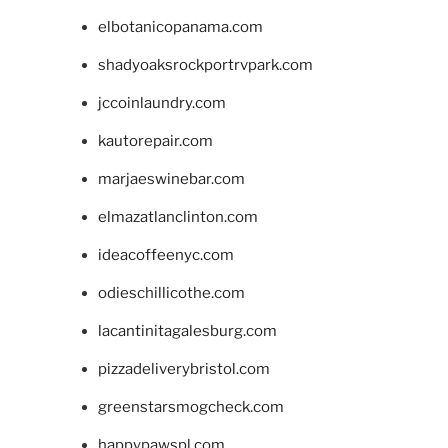
elbotanicopanama.com
shadyoaksrockportrvpark.com
jccoinlaundry.com
kautorepair.com
marjaeswinebar.com
elmazatlanclinton.com
ideacoffeenyc.com
odieschillicothe.com
lacantinitagalesburg.com
pizzadeliverybristol.com
greenstarsmogcheck.com
happypawspl.com