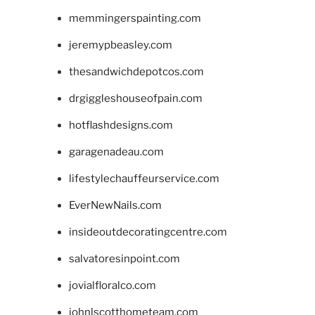
memmingerspainting.com
jeremypbeasley.com
thesandwichdepotcos.com
drgiggleshouseofpain.com
hotflashdesigns.com
garagenadeau.com
lifestylechauffeurservice.com
EverNewNails.com
insideoutdecoratingcentre.com
salvatoresinpoint.com
jovialfloralco.com
johnlscotthometeam.com