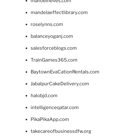
manoelneves.com
mandelaeffectlibrary.com
roselynns.com
balanceyoganj.com
salesforceblogs.com
TrainGames365.com
BaytownEvaCationRentals.com
JabalpurCakeDelivery.com
halobjd.com
intelligenceqatar.com
PikaPikaApp.com
takecareofbusinessdfw.org