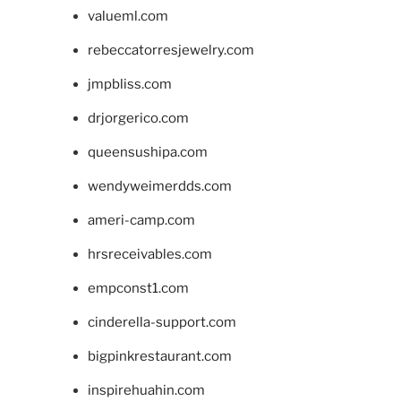
valueml.com
rebeccatorresjewelry.com
jmpbliss.com
drjorgerico.com
queensushipa.com
wendyweimerdds.com
ameri-camp.com
hrsreceivables.com
empconst1.com
cinderella-support.com
bigpinkrestaurant.com
inspirehuahin.com