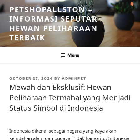
Skip
PETSHOPALLSTON –
to
INFORMASI SEPUTAR
content
HEWAN PELIHARAAN
TERBAIK
Menu
POSTED
OCTOBER 27, 2024
BY
ADMINPET
ON
Mewah dan Eksklusif: Hewan
Peliharaan Termahal yang Menjadi
Status Simbol di Indonesia
Indonesia dikenal sebagai negara yang kaya akan
keindahan alam dan budaya. Tidak hanya itu, Indonesia