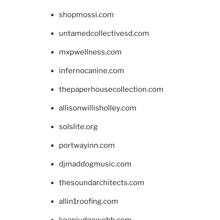
shopmossi.com
untamedcollectivesd.com
mxpwellness.com
infernocanine.com
thepaperhousecollection.com
allisonwillisholley.com
solslite.org
portwayinn.com
djmaddogmusic.com
thesoundarchitects.com
allin1roofing.com
keepjudgewebb.com