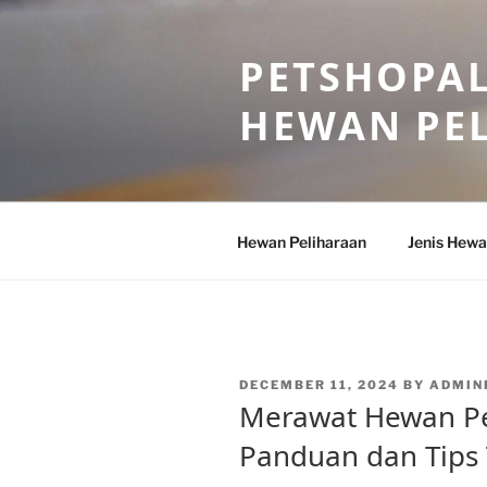
Skip
to
PETSHOPAL
content
HEWAN PE
Hewan Peliharaan
Jenis Hewa
POSTED
DECEMBER 11, 2024
BY
ADMIN
ON
Merawat Hewan Pe
Panduan dan Tips 