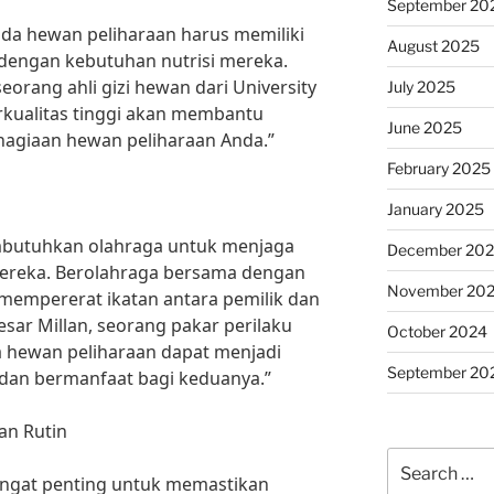
September 20
da hewan peliharaan harus memiliki
August 2025
i dengan kebutuhan nutrisi mereka.
eorang ahli gizi hewan dari University
July 2025
rkualitas tinggi akan membantu
June 2025
agiaan hewan peliharaan Anda.”
February 2025
January 2025
mbutuhkan olahraga untuk menjaga
December 20
mereka. Berolahraga bersama dengan
November 20
mempererat ikatan antara pemilik dan
sar Millan, seorang pakar perilaku
October 2024
 hewan peliharaan dapat menjadi
September 20
an bermanfaat bagi keduanya.”
an Rutin
Search
angat penting untuk memastikan
for: