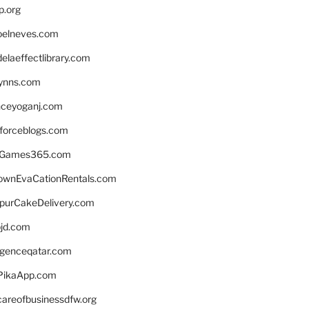
p.org
elneves.com
laeffectlibrary.com
lynns.com
nceyoganj.com
sforceblogs.com
nGames365.com
ownEvaCationRentals.com
lpurCakeDelivery.com
bjd.com
ligenceqatar.com
PikaApp.com
careofbusinessdfw.org