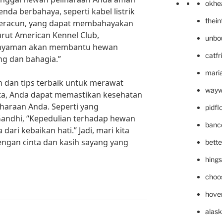
okhe
da berbahaya, seperti kabel listrik
thei
beracun, yang dapat membahayakan
rut American Kennel Club,
unbo
 nyaman akan membantu hewan
catfr
ng dan bahagia.”
maria
dan tips terbaik untuk merawat
wayw
ta, Anda dapat memastikan kesehatan
haraan Anda. Seperti yang
pidf
andhi, “Kepedulian terhadap hewan
banc
dari kebaikan hati.” Jadi, mari kita
ngan cinta dan kasih sayang yang
bett
hing
choo
hove
alask