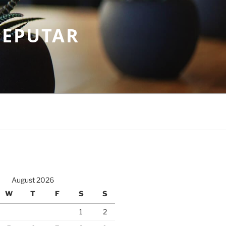
SEPUTAR
August 2026
W
T
F
S
S
1
2