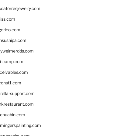
ccatorresjewelry.com
liss.com
gerico.com
nsushipa.com
yweimerdds.com
i-camp.com
eceivables.com
onst1.com
rella-support.com
inkrestaurant.com
rehuahin.com
ingerspainting.com
mypbeasley.com