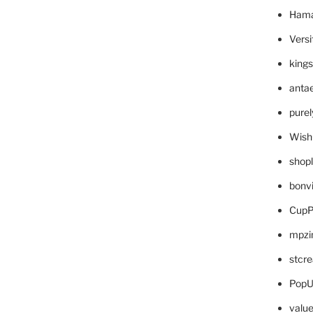
Hama
Versi
king
anta
pure
Wish
shop
bonv
CupP
mpzi
stcr
PopU
valu