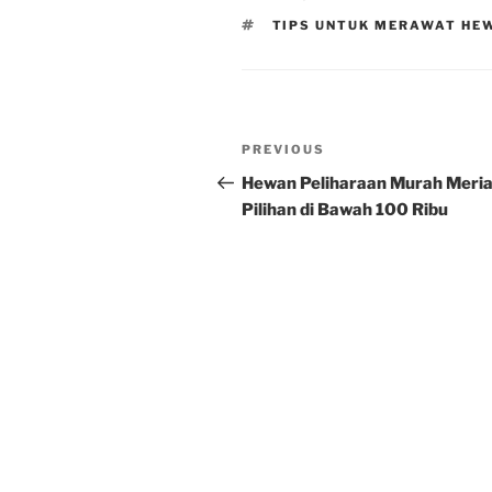
TAGS
TIPS UNTUK MERAWAT HE
Post
Previous
PREVIOUS
navigation
Post
Hewan Peliharaan Murah Meria
Pilihan di Bawah 100 Ribu