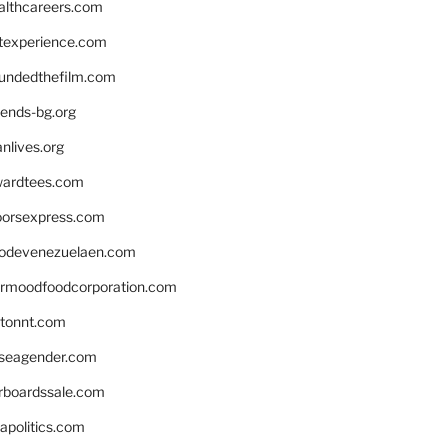
althcareers.com
ntexperience.com
undedthefilm.com
iends-bg.org
nlives.org
ardtees.com
loorsexpress.com
odevenezuelaen.com
ermoodfoodcorporation.com
stonnt.com
seagender.com
rboardssale.com
apolitics.com