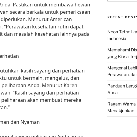
 Anda. Pastikan untuk membawa hewan
ewan secara berkala untuk pemeriksaan
RECENT POST
 diperlukan. Menurut American
n, “Perawatan kesehatan rutin dapat
Neon Tetra: Ik
 dan masalah kesehatan lainnya pada
Indonesia
Memahami Discu
erhatian
yang Biasa Terj
Mengenal Lebih
tuhkan kasih sayang dan perhatian
Perawatan, da
ktu untuk bermain, mengelus, dan
peliharaan Anda. Menurut Karen
Panduan Lengk
hewan, “Kasih sayang dan perhatian
Anda
n peliharaan akan membuat mereka
Ragam Warna d
kan.”
Menakjubkan
 Aman dan Nyaman
tinggal hewan peliharaan Anda aman