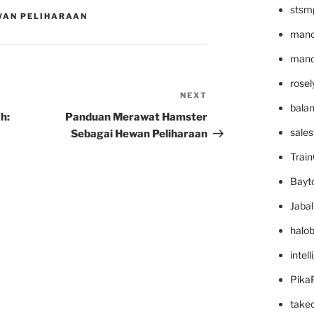
stsm
WAN PELIHARAAN
mano
mande
rose
NEXT
Next
bala
Post
h:
Panduan Merawat Hamster
sale
Sebagai Hewan Peliharaan
Trai
Bayt
Jaba
halo
intel
Pika
take