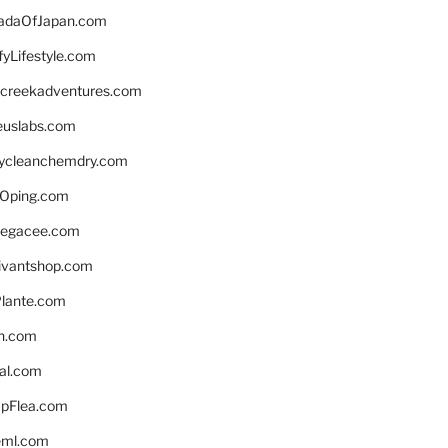
daOfJapan.com
fyLifestyle.com
screekadventures.com
euslabs.com
lycleanchemdry.com
Oping.com
legacee.com
ivantshop.com
lante.com
n.com
eal.com
pFlea.com
eml.com