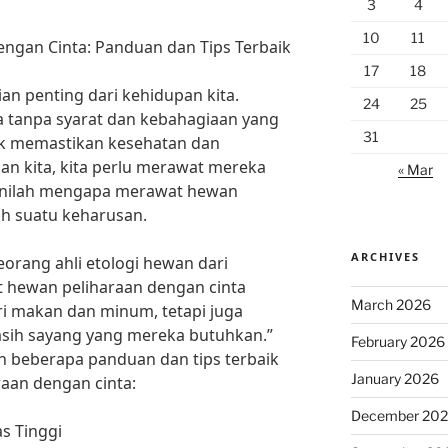
3
4
10
11
ngan Cinta: Panduan dan Tips Terbaik
17
18
an penting dari kehidupan kita.
24
25
a tanpa syarat dan kebahagiaan yang
31
uk memastikan kesehatan dan
an kita, kita perlu merawat mereka
« Mar
 Inilah mengapa merawat hewan
ah suatu keharusan.
ARCHIVES
orang ahli etologi hewan dari
at hewan peliharaan dengan cinta
March 2026
 makan dan minum, tetapi juga
sih sayang yang mereka butuhkan.”
February 2026
ah beberapa panduan dan tips terbaik
January 2026
aan dengan cinta:
December 20
s Tinggi