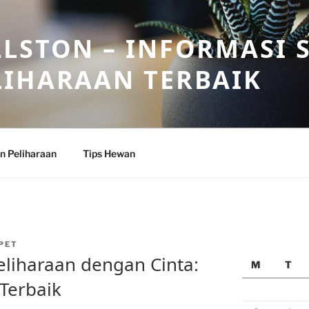
LSTON – INFORMASI 
LIHARAAN TERBAIK
n Peliharaan
Tips Hewan
PET
liharaan dengan Cinta:
M
T
Terbaik