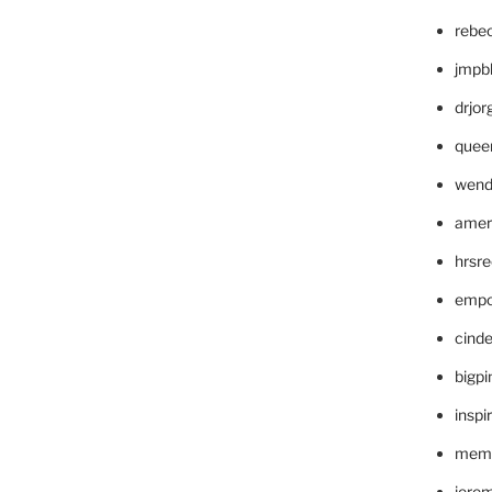
rebe
jmpb
drjor
quee
wend
amer
hrsr
empc
cinde
bigp
inspi
memm
jere