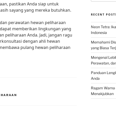
an, pastikan Anda siap untuk
asih sayang yang mereka butuhkan.
RECENT POST
dan perawatan hewan peliharaan
Neon Tetra: Ik
 dapat memberikan lingkungan yang
Indonesia
n peliharaan Anda. Jadi, jangan ragu
rkonsultasi dengan ahli hewan
Memahami Discu
membawa pulang hewan peliharaan
yang Biasa Terj
Mengenal Lebih
Perawatan, da
Panduan Lengk
Anda
Ragam Warna d
Menakjubkan
LIHARAAN