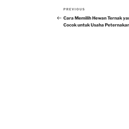
Post
Previous
PREVIOUS
navigation
Post
Cara Memilih Hewan Ternak ya
Cocok untuk Usaha Peternaka