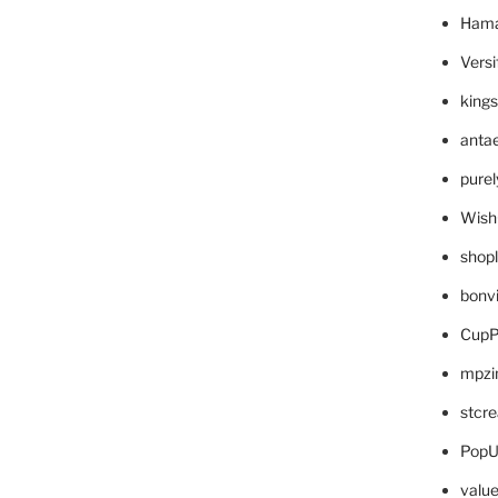
Hama
Versi
king
anta
pure
Wish
shop
bonv
CupP
mpzi
stcr
PopU
valu