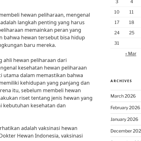
3
4
10
11
embeli hewan peliharaan, mengenal
adalah langkah penting yang harus
17
18
peliharaan memainkan peran yang
24
25
an bahwa hewan tersebut bisa hidup
31
ingkungan baru mereka.
« Mar
 ahli hewan peliharaan dari
Mengenal kesehatan hewan peliharaan
ci utama dalam memastikan bahwa
ARCHIVES
memiliki kehidupan yang panjang dan
arena itu, sebelum membeli hewan
March 2026
lakukan riset tentang jenis hewan yang
i kebutuhan kesehatan dan
February 2026
January 2026
erhatikan adalah vaksinasi hewan
December 20
 Dokter Hewan Indonesia, vaksinasi