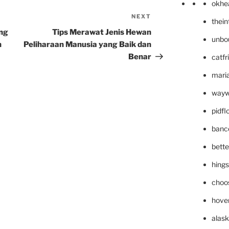
okhe
NEXT
Next
thei
Post
ng
Tips Merawat Jenis Hewan
unbo
n
Peliharaan Manusia yang Baik dan
Benar
catfr
maria
wayw
pidf
banc
bett
hing
choo
hove
alask