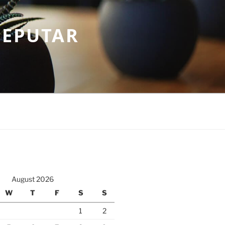
SEPUTAR
August 2026
W
T
F
S
S
1
2