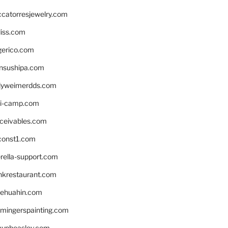
ccatorresjewelry.com
liss.com
gerico.com
nsushipa.com
yweimerdds.com
i-camp.com
eceivables.com
onst1.com
rella-support.com
inkrestaurant.com
rehuahin.com
ingerspainting.com
mypbeasley.com