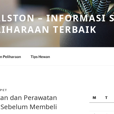
LSTON – INFORMASI 
LIHARAAN TERBAIK
n Peliharaan
Tips Hewan
PET
an dan Perawatan
M
T
 Sebelum Membeli