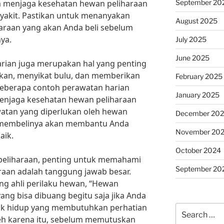
September 20
m menjaga kesehatan hewan peliharaan
akit. Pastikan untuk menanyakan
August 2025
haraan yang akan Anda beli sebelum
ya.
July 2025
June 2025
harian juga merupakan hal yang penting
kan, menyikat bulu, dan memberikan
February 2025
eberapa contoh perawatan harian
January 2025
menjaga kesehatan hewan peliharaan
watan yang diperlukan oleh hewan
December 20
m membelinya akan membantu Anda
November 20
aik.
October 2024
 peliharaan, penting untuk memahami
September 20
raan adalah tanggung jawab besar.
ang ahli perilaku hewan, “Hewan
ang bisa dibuang begitu saja jika Anda
uk hidup yang membutuhkan perhatian
Search
Oleh karena itu, sebelum memutuskan
for: