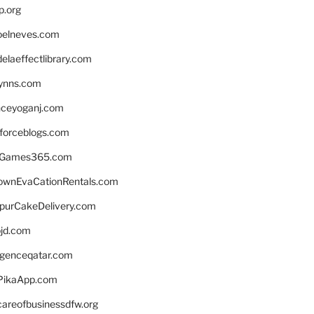
p.org
elneves.com
laeffectlibrary.com
lynns.com
nceyoganj.com
sforceblogs.com
nGames365.com
ownEvaCationRentals.com
lpurCakeDelivery.com
bjd.com
ligenceqatar.com
PikaApp.com
careofbusinessdfw.org