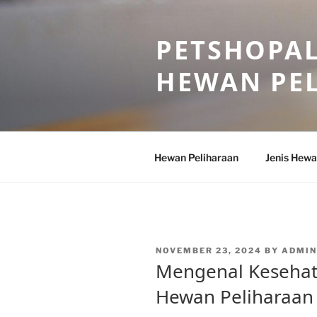
Skip
to
PETSHOPAL
content
HEWAN PE
Hewan Peliharaan
Jenis Hewa
POSTED
NOVEMBER 23, 2024
BY
ADMIN
ON
Mengenal Kesehat
Hewan Peliharaan