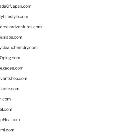
daOfJapan.com
fyLifestyle.com
screekadventures.com
euslabs.com
lycleanchemdry.com
Oping.com
legacee.com
ivantshop.com
lante.com
n.com
eal.com
pFlea.com
eml.com