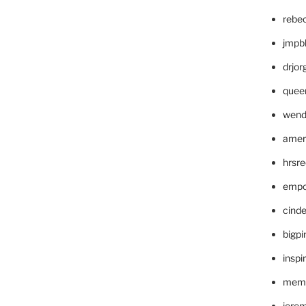
rebe
jmpb
drjor
quee
wend
amer
hrsr
empc
cinde
bigp
inspi
memm
jere