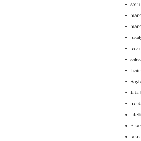
stsm
mano
mande
rose
bala
sale
Trai
Bayt
Jaba
halo
intel
Pika
take