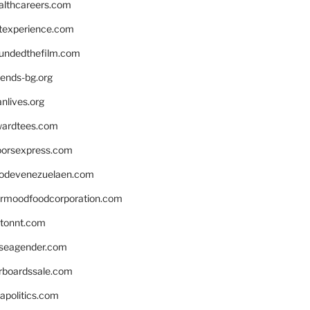
althcareers.com
ntexperience.com
undedthefilm.com
iends-bg.org
nlives.org
ardtees.com
loorsexpress.com
odevenezuelaen.com
ermoodfoodcorporation.com
stonnt.com
seagender.com
rboardssale.com
apolitics.com