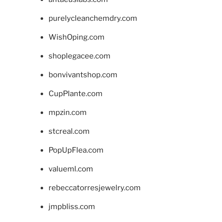
purelycleanchemdry.com
WishOping.com
shoplegacee.com
bonvivantshop.com
CupPlante.com
mpzin.com
stcreal.com
PopUpFlea.com
valueml.com
rebeccatorresjewelry.com
jmpbliss.com