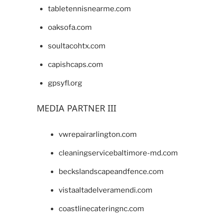
tabletennisnearme.com
oaksofa.com
soultacohtx.com
capishcaps.com
gpsyfl.org
MEDIA PARTNER III
vwrepairarlington.com
cleaningservicebaltimore-md.com
beckslandscapeandfence.com
vistaaltadelveramendi.com
coastlinecateringnc.com