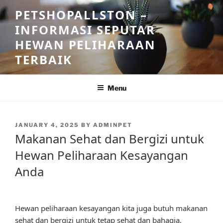
Skip
PETSHOPALLSTON –
to
INFORMASI SEPUTAR
content
HEWAN PELIHARAAN
TERBAIK
Menu
POSTED
JANUARY 4, 2025
BY
ADMINPET
ON
Makanan Sehat dan Bergizi untuk
Hewan Peliharaan Kesayangan
Anda
Hewan peliharaan kesayangan kita juga butuh makanan
sehat dan bergizi untuk tetap sehat dan bahagia.