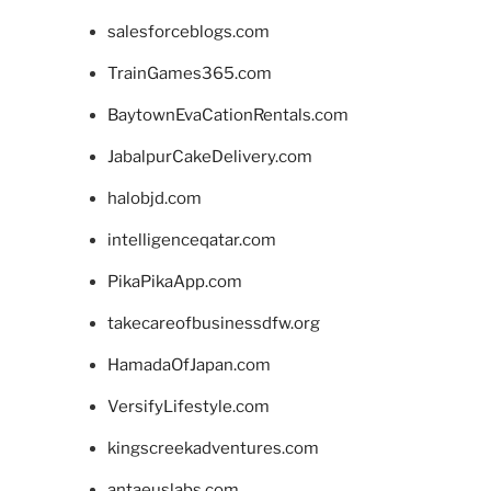
salesforceblogs.com
TrainGames365.com
BaytownEvaCationRentals.com
JabalpurCakeDelivery.com
halobjd.com
intelligenceqatar.com
PikaPikaApp.com
takecareofbusinessdfw.org
HamadaOfJapan.com
VersifyLifestyle.com
kingscreekadventures.com
antaeuslabs.com