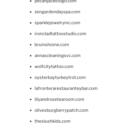
pecanjackstogo.com
zengardendayspa.com
sparklejewelryinc.com
ironcladtattoostudio.com
bruinshome.com
annascleaningsvc.com
wolfcitytattoo.com
oysterbayturkeytrot.com
lafronterarestauranteybar.com
lilyandrosetearoom.com
olivesburgberrypatch.com
theslushkids.com