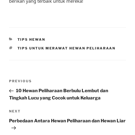
berikan yang terbaik untuk mereka!
CATEGORIES
TIPS HEWAN
TAGS
TIPS UNTUK MERAWAT HEWAN PELIHARAAN
Post
Previous
PREVIOUS
navigation
Post
10 Hewan Peliharaan Berbulu Lembut dan
Tingkah Lucu yang Cocok untuk Keluarga
Next
NEXT
Post
Perbedaan Antara Hewan Peliharaan dan Hewan Liar