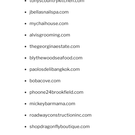
tonyscountrykitchen.com
jbellasnailspa.com
mychaihouse.com
alvisgrooming.com
thegeorginaestate.com
blythewoodseafood.com
paolosdelibangkok.com
bobacove.com
phoone24brookfield.com
mickeybarmama.com
roadwayconstructioninc.com
shopdragonflyboutique.com