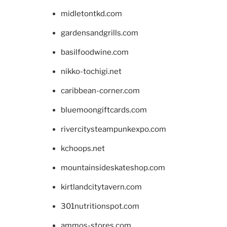
midletontkd.com
gardensandgrills.com
basilfoodwine.com
nikko-tochigi.net
caribbean-corner.com
bluemoongiftcards.com
rivercitysteampunkexpo.com
kchoops.net
mountainsideskateshop.com
kirtlandcitytavern.com
301nutritionspot.com
ammos-stores.com