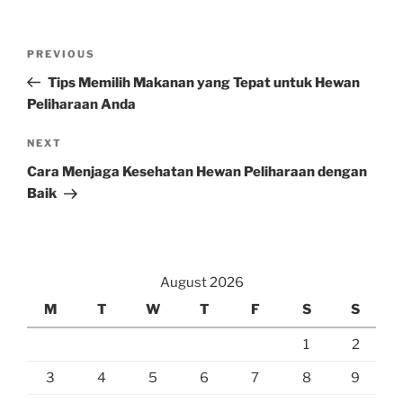
Post
Previous
PREVIOUS
navigation
Post
Tips Memilih Makanan yang Tepat untuk Hewan
Peliharaan Anda
Next
NEXT
Post
Cara Menjaga Kesehatan Hewan Peliharaan dengan
Baik
August 2026
M
T
W
T
F
S
S
1
2
3
4
5
6
7
8
9