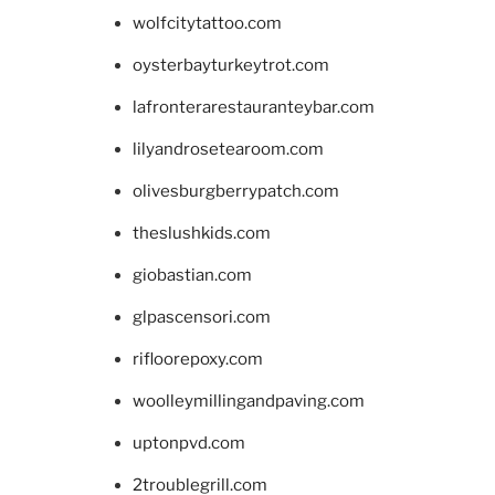
wolfcitytattoo.com
oysterbayturkeytrot.com
lafronterarestauranteybar.com
lilyandrosetearoom.com
olivesburgberrypatch.com
theslushkids.com
giobastian.com
glpascensori.com
rifloorepoxy.com
woolleymillingandpaving.com
uptonpvd.com
2troublegrill.com