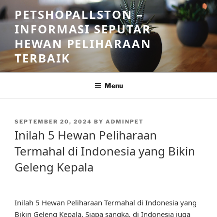
Skip
PETSHOPALLSTON –
to
INFORMASI SEPUTAR
content
HEWAN PELIHARAAN
TERBAIK
Menu
POSTED
SEPTEMBER 20, 2024
BY
ADMINPET
ON
Inilah 5 Hewan Peliharaan
Termahal di Indonesia yang Bikin
Geleng Kepala
Inilah 5 Hewan Peliharaan Termahal di Indonesia yang
Bikin Geleng Kepala. Siapa sangka, di Indonesia juga