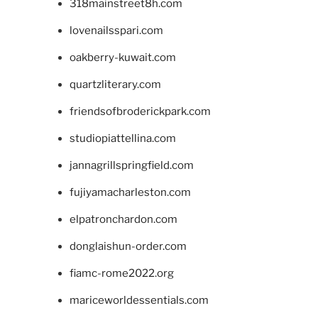
318mainstreet8h.com
lovenailsspari.com
oakberry-kuwait.com
quartzliterary.com
friendsofbroderickpark.com
studiopiattellina.com
jannagrillspringfield.com
fujiyamacharleston.com
elpatronchardon.com
donglaishun-order.com
fiamc-rome2022.org
mariceworldessentials.com