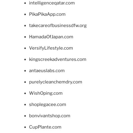
intelligenceqatar.com
PikaPikaApp.com
takecareofbusinessdfw.org
HamadaOfJapan.com
VersifyLifestyle.com
kingscreekadventures.com
antaeuslabs.com
purelycleanchemdry.com
WishOping.com
shoplegacee.com
bonvivantshop.com
CupPlante.com