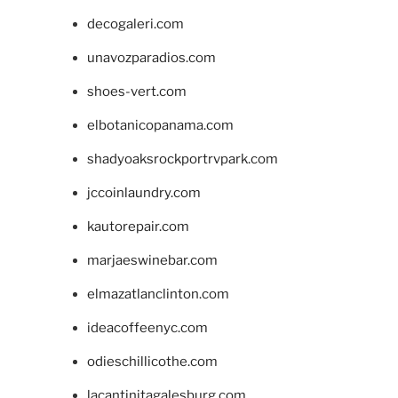
decogaleri.com
unavozparadios.com
shoes-vert.com
elbotanicopanama.com
shadyoaksrockportrvpark.com
jccoinlaundry.com
kautorepair.com
marjaeswinebar.com
elmazatlanclinton.com
ideacoffeenyc.com
odieschillicothe.com
lacantinitagalesburg.com