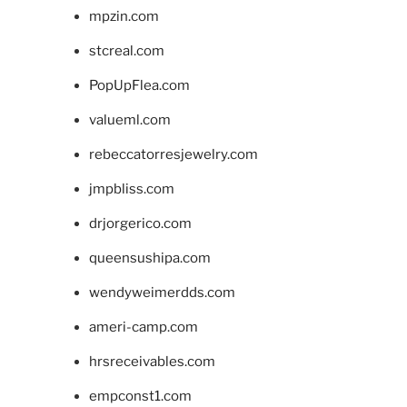
mpzin.com
stcreal.com
PopUpFlea.com
valueml.com
rebeccatorresjewelry.com
jmpbliss.com
drjorgerico.com
queensushipa.com
wendyweimerdds.com
ameri-camp.com
hrsreceivables.com
empconst1.com