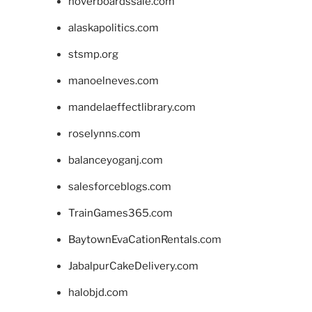
hoverboardssale.com
alaskapolitics.com
stsmp.org
manoelneves.com
mandelaeffectlibrary.com
roselynns.com
balanceyoganj.com
salesforceblogs.com
TrainGames365.com
BaytownEvaCationRentals.com
JabalpurCakeDelivery.com
halobjd.com