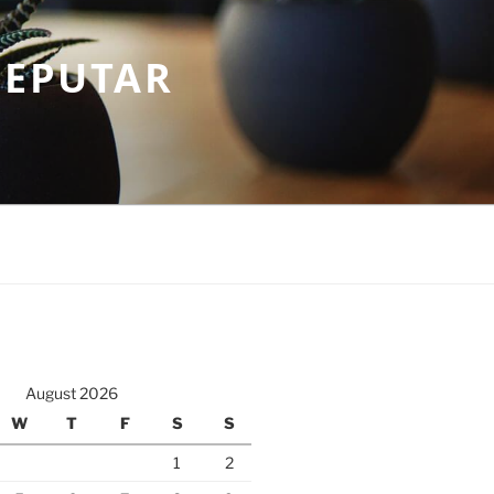
SEPUTAR
August 2026
W
T
F
S
S
1
2