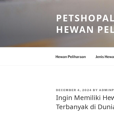
Skip
to
PETSHOPAL
content
HEWAN PE
Hewan Peliharaan
Jenis Hewa
POSTED
DECEMBER 4, 2024
BY
ADMIN
ON
Ingin Memiliki He
Terbanyak di Dunia