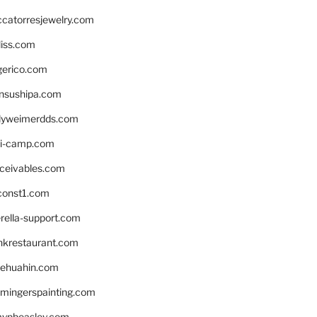
ccatorresjewelry.com
liss.com
gerico.com
nsushipa.com
yweimerdds.com
i-camp.com
eceivables.com
onst1.com
rella-support.com
inkrestaurant.com
rehuahin.com
ingerspainting.com
mypbeasley.com