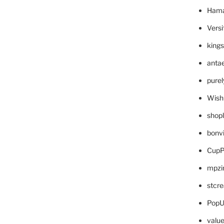
Hama
Versi
king
anta
pure
Wish
shop
bonv
CupP
mpzi
stcr
PopU
valu