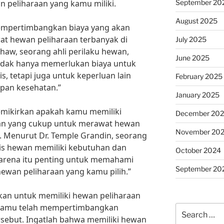
September 20
n peliharaan yang kamu miliki.
August 2025
mempertimbangkan biaya yang akan
t hewan peliharaan terbanyak di
July 2025
haw, seorang ahli perilaku hewan,
June 2025
idak hanya memerlukan biaya untuk
 tetapi juga untuk keperluan lain
February 2025
pan kesehatan.”
January 2025
memikirkan apakah kamu memiliki
December 20
an yang cukup untuk merawat hewan
November 20
a. Menurut Dr. Temple Grandin, seorang
jenis hewan memiliki kebutuhan dan
October 2024
karena itu penting untuk memahami
September 20
hewan peliharaan yang kamu pilih.”
an untuk memiliki hewan peliharaan
n kamu telah mempertimbangkan
Search
sebut. Ingatlah bahwa memiliki hewan
for: