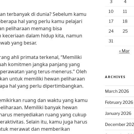
3
4
10
11
aan terbanyak di dunia? Sebelum kamu
erapa hal yang perlu kamu pelajari
17
18
wan peliharaan memang bisa
24
25
keceriaan dalam hidup kita, namun
31
wab yang besar.
« Mar
ang ahli primata terkenal, “Memiliki
uah komitmen jangka panjang yang
perawatan yang terus-menerus.” Oleh
ARCHIVES
kan untuk memiliki hewan peliharaan
rapa hal yang perlu dipertimbangkan.
March 2026
emikirkan ruang dan waktu yang kamu
February 2026
eliharaan. Memiliki banyak hewan
January 2026
a harus menyediakan ruang yang cukup
aktivitas. Selain itu, kamu juga harus
December 20
untuk merawat dan memberikan