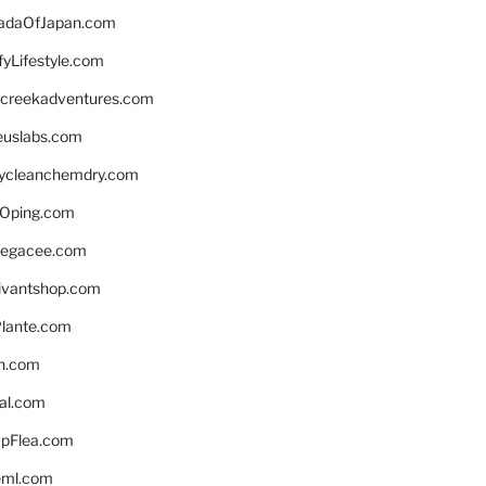
daOfJapan.com
fyLifestyle.com
screekadventures.com
euslabs.com
lycleanchemdry.com
Oping.com
legacee.com
ivantshop.com
lante.com
n.com
eal.com
pFlea.com
eml.com