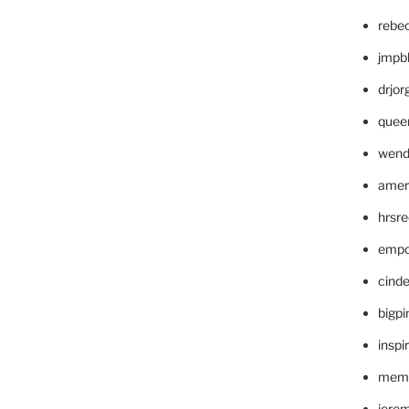
rebe
jmpb
drjor
quee
wend
amer
hrsr
empc
cinde
bigp
inspi
memm
jere