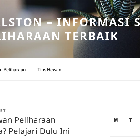
LSTON – INFORMASI 
LIHARAAN TERBAIK
n Peliharaan
Tips Hewan
PET
wan Peliharaan
M
T
? Pelajari Dulu Ini