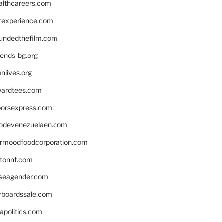
althcareers.com
ntexperience.com
undedthefilm.com
iends-bg.org
nlives.org
ardtees.com
loorsexpress.com
odevenezuelaen.com
ermoodfoodcorporation.com
stonnt.com
seagender.com
rboardssale.com
apolitics.com