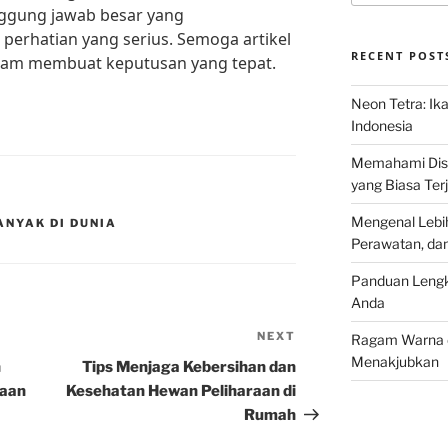
nggung jawab besar yang
rhatian yang serius. Semoga artikel
RECENT POST
lam membuat keputusan yang tepat.
Neon Tetra: Ik
Indonesia
Memahami Discu
yang Biasa Terj
Mengenal Lebih
NYAK DI DUNIA
Perawatan, da
Panduan Lengk
Anda
NEXT
Next
Ragam Warna d
Post
Menakjubkan
n
Tips Menjaga Kebersihan dan
raan
Kesehatan Hewan Peliharaan di
Rumah