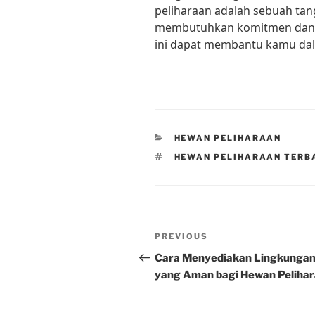
peliharaan adalah sebuah ta
membutuhkan komitmen dan pe
ini dapat membantu kamu da
CATEGORIES
HEWAN PELIHARAAN
TAGS
HEWAN PELIHARAAN TERBA
Post
Previous
PREVIOUS
navigation
Post
Cara Menyediakan Lingkunga
yang Aman bagi Hewan Peliha