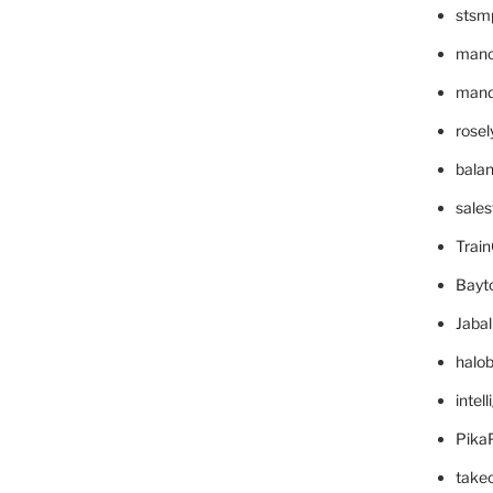
stsm
mano
mande
rose
bala
sale
Trai
Bayt
Jaba
halo
intel
Pika
take