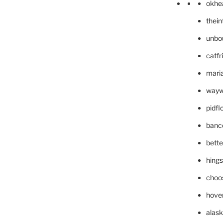
okhe
thei
unbo
catfr
maria
wayw
pidf
banc
bett
hing
choo
hove
alask