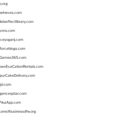
p.org
elneves.com
laeffectlibrary.com
lynns.com
nceyoganj.com
sforceblogs.com
nGames365.com
ownEvaCationRentals.com
lpurCakeDelivery.com
bjd.com
ligenceqatar.com
PikaApp.com
careofbusinessdfw.org