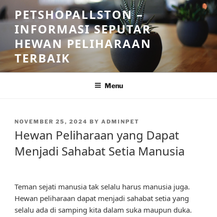
Skip
PETSHOPALLSTON –
to
INFORMASI SEPUTAR
content
HEWAN PELIHARAAN
TERBAIK
Menu
POSTED
NOVEMBER 25, 2024
BY
ADMINPET
ON
Hewan Peliharaan yang Dapat
Menjadi Sahabat Setia Manusia
Teman sejati manusia tak selalu harus manusia juga.
Hewan peliharaan dapat menjadi sahabat setia yang
selalu ada di samping kita dalam suka maupun duka.