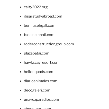
csity2022.org
ibsarstudyabroad.com
bennusehgall.com
tsecincinnati.com
roderconstructiongroup.com
plazabatai.com
hawkscayresort.com
hellonquads.com
diarioanimales.com
decogaleri.com
unavozparadios.com
shoes-vert.com