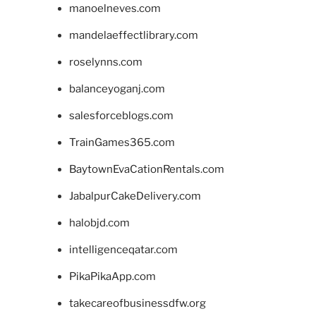
manoelneves.com
mandelaeffectlibrary.com
roselynns.com
balanceyoganj.com
salesforceblogs.com
TrainGames365.com
BaytownEvaCationRentals.com
JabalpurCakeDelivery.com
halobjd.com
intelligenceqatar.com
PikaPikaApp.com
takecareofbusinessdfw.org