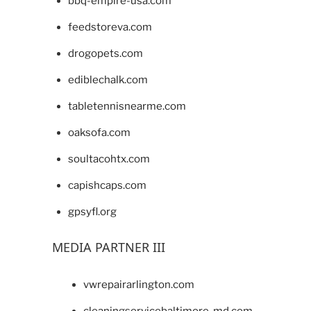
bbq-empire-usa.com
feedstoreva.com
drogopets.com
ediblechalk.com
tabletennisnearme.com
oaksofa.com
soultacohtx.com
capishcaps.com
gpsyfl.org
MEDIA PARTNER III
vwrepairarlington.com
cleaningservicebaltimore-md.com