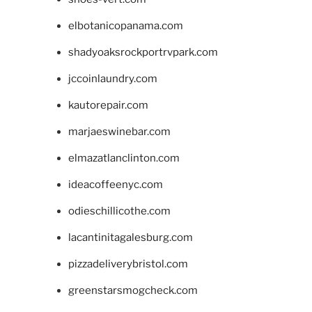
elbotanicopanama.com
shadyoaksrockportrvpark.com
jccoinlaundry.com
kautorepair.com
marjaeswinebar.com
elmazatlanclinton.com
ideacoffeenyc.com
odieschillicothe.com
lacantinitagalesburg.com
pizzadeliverybristol.com
greenstarsmogcheck.com