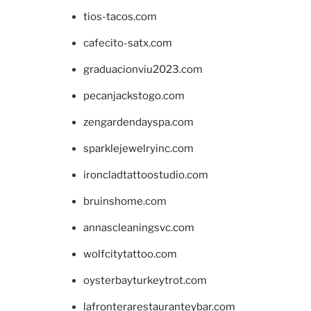
tios-tacos.com
cafecito-satx.com
graduacionviu2023.com
pecanjackstogo.com
zengardendayspa.com
sparklejewelryinc.com
ironcladtattoostudio.com
bruinshome.com
annascleaningsvc.com
wolfcitytattoo.com
oysterbayturkeytrot.com
lafronterarestauranteybar.com