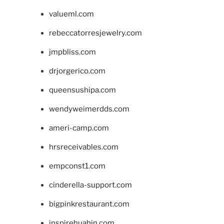
valueml.com
rebeccatorresjewelry.com
jmpbliss.com
drjorgerico.com
queensushipa.com
wendyweimerdds.com
ameri-camp.com
hrsreceivables.com
empconst1.com
cinderella-support.com
bigpinkrestaurant.com
inspirehuahin.com