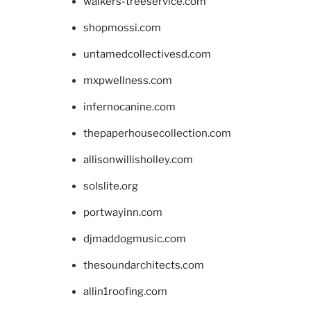
walkers-treeservice.com
shopmossi.com
untamedcollectivesd.com
mxpwellness.com
infernocanine.com
thepaperhousecollection.com
allisonwillisholley.com
solslite.org
portwayinn.com
djmaddogmusic.com
thesoundarchitects.com
allin1roofing.com