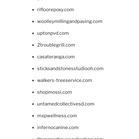
rifloorepoxy.com
woolleymillingandpaving.com
uptonpvd.com
2troublegrill.com
casateranga.com
sticksandstonesstudiooh.com
walkers-treeservice.com
shopmossi.com
untamedcollectivesd.com
mxpwellness.com
infernocanine.com