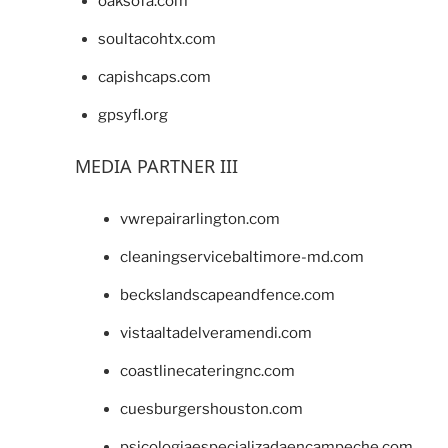
oaksofa.com
soultacohtx.com
capishcaps.com
gpsyfl.org
MEDIA PARTNER III
vwrepairarlington.com
cleaningservicebaltimore-md.com
beckslandscapeandfence.com
vistaaltadelveramendi.com
coastlinecateringnc.com
cuesburgershouston.com
psicologiaespecializadaencampeche.com