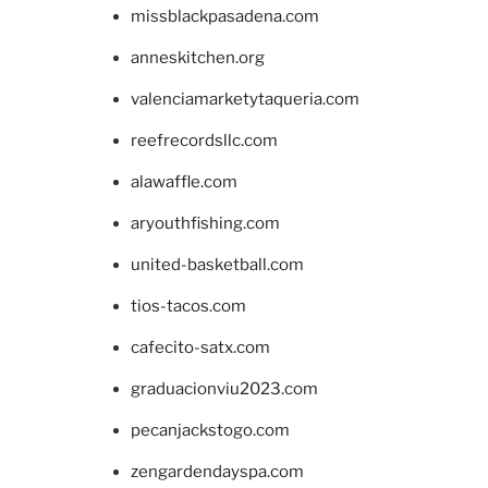
missblackpasadena.com
anneskitchen.org
valenciamarketytaqueria.com
reefrecordsllc.com
alawaffle.com
aryouthfishing.com
united-basketball.com
tios-tacos.com
cafecito-satx.com
graduacionviu2023.com
pecanjackstogo.com
zengardendayspa.com