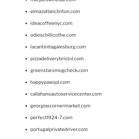
elmazatlanclinton.com
ideacoffeenyc.com
odieschillicothe.com
lacantinitagalesburg.com
pizzadeliverybristol.com
greenstarsmogcheck.com
happypawspl.com
callahansautoservicecenter.com
georgiascornermarket.com
perfectfit24-7.com
portugalprivatedriver.com