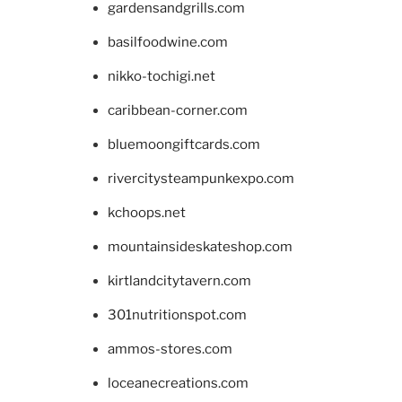
gardensandgrills.com
basilfoodwine.com
nikko-tochigi.net
caribbean-corner.com
bluemoongiftcards.com
rivercitysteampunkexpo.com
kchoops.net
mountainsideskateshop.com
kirtlandcitytavern.com
301nutritionspot.com
ammos-stores.com
loceanecreations.com