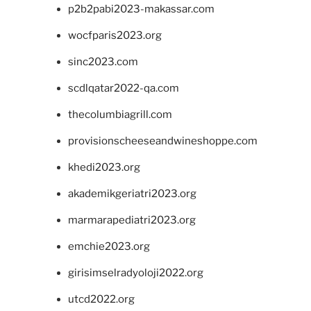
p2b2pabi2023-makassar.com
wocfparis2023.org
sinc2023.com
scdlqatar2022-qa.com
thecolumbiagrill.com
provisionscheeseandwineshoppe.com
khedi2023.org
akademikgeriatri2023.org
marmarapediatri2023.org
emchie2023.org
girisimselradyoloji2022.org
utcd2022.org