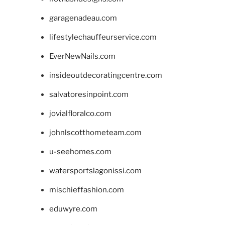
garagenadeau.com
lifestylechauffeurservice.com
EverNewNails.com
insideoutdecoratingcentre.com
salvatoresinpoint.com
jovialfloralco.com
johnlscotthometeam.com
u-seehomes.com
watersportslagonissi.com
mischieffashion.com
eduwyre.com