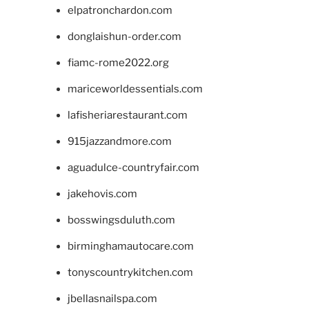
elpatronchardon.com
donglaishun-order.com
fiamc-rome2022.org
mariceworldessentials.com
lafisheriarestaurant.com
915jazzandmore.com
aguadulce-countryfair.com
jakehovis.com
bosswingsduluth.com
birminghamautocare.com
tonyscountrykitchen.com
jbellasnailspa.com