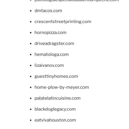
dmtacos.com
crescentstreetprinting.com
hornopizza.com
driveadragster.com
hematologa.com
lizaivanov.com
guesttinyhomes.com
home-plow-by-meyer.com
palatelatincuisine.com
blackdoglegacy.com
eatvivahouston.com