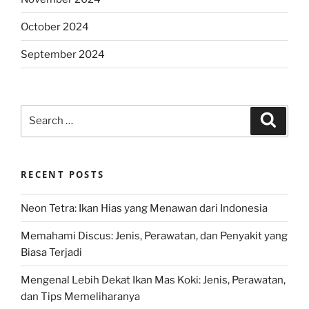
October 2024
September 2024
Search
Search
for:
RECENT POSTS
Neon Tetra: Ikan Hias yang Menawan dari Indonesia
Memahami Discus: Jenis, Perawatan, dan Penyakit yang
Biasa Terjadi
Mengenal Lebih Dekat Ikan Mas Koki: Jenis, Perawatan,
dan Tips Memeliharanya