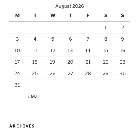
August 2026
M
T
W
T
F
S
S
1
2
3
4
5
6
7
8
9
10
11
12
13
14
15
16
17
18
19
20
21
22
23
24
25
26
27
28
29
30
31
« Mar
ARCHIVES