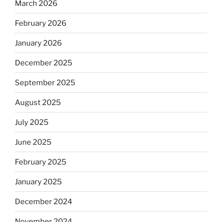
March 2026
February 2026
January 2026
December 2025
September 2025
August 2025
July 2025
June 2025
February 2025
January 2025
December 2024
November 2024