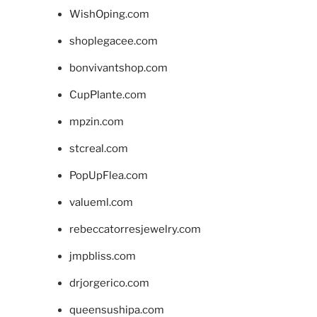
WishOping.com
shoplegacee.com
bonvivantshop.com
CupPlante.com
mpzin.com
stcreal.com
PopUpFlea.com
valueml.com
rebeccatorresjewelry.com
jmpbliss.com
drjorgerico.com
queensushipa.com