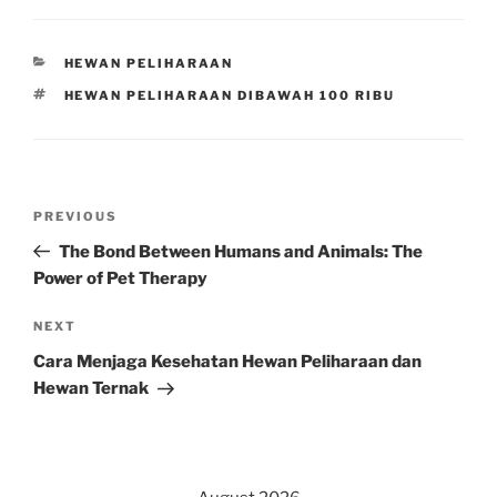
CATEGORIES
HEWAN PELIHARAAN
TAGS
HEWAN PELIHARAAN DIBAWAH 100 RIBU
Post
Previous
PREVIOUS
navigation
Post
The Bond Between Humans and Animals: The
Power of Pet Therapy
Next
NEXT
Post
Cara Menjaga Kesehatan Hewan Peliharaan dan
Hewan Ternak