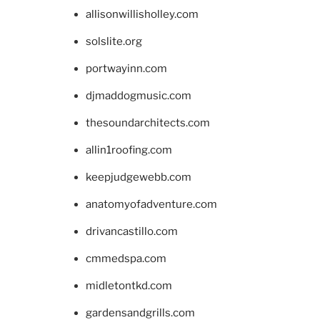
allisonwillisholley.com
solslite.org
portwayinn.com
djmaddogmusic.com
thesoundarchitects.com
allin1roofing.com
keepjudgewebb.com
anatomyofadventure.com
drivancastillo.com
cmmedspa.com
midletontkd.com
gardensandgrills.com