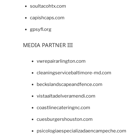
soultacohtx.com
capishcaps.com
gpsyfl.org
MEDIA PARTNER III
vwrepairarlington.com
cleaningservicebaltimore-md.com
beckslandscapeandfence.com
vistaaltadelveramendi.com
coastlinecateringnc.com
cuesburgershouston.com
psicologiaespecializadaencampeche.com