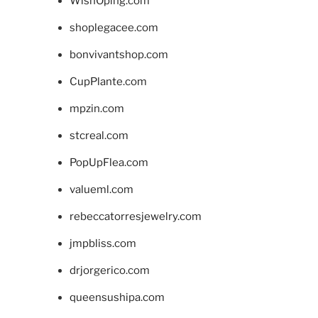
WishOping.com
shoplegacee.com
bonvivantshop.com
CupPlante.com
mpzin.com
stcreal.com
PopUpFlea.com
valueml.com
rebeccatorresjewelry.com
jmpbliss.com
drjorgerico.com
queensushipa.com