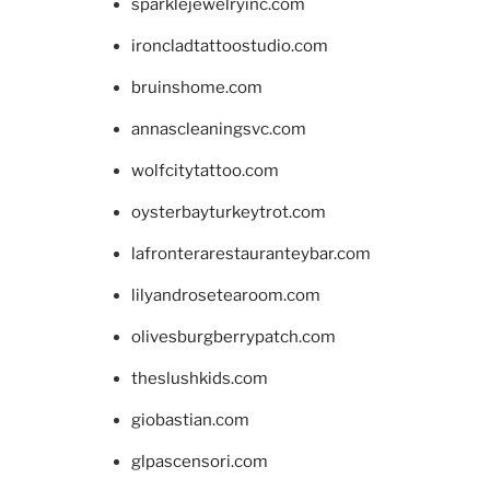
sparklejewelryinc.com
ironcladtattoostudio.com
bruinshome.com
annascleaningsvc.com
wolfcitytattoo.com
oysterbayturkeytrot.com
lafronterarestauranteybar.com
lilyandrosetearoom.com
olivesburgberrypatch.com
theslushkids.com
giobastian.com
glpascensori.com