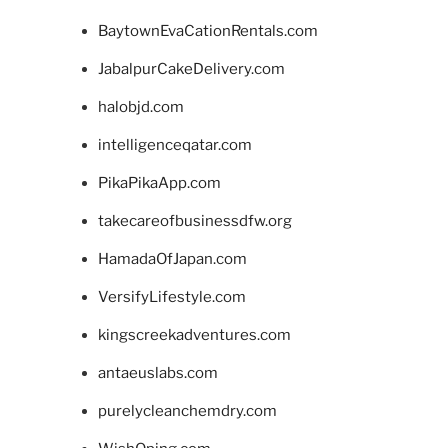
BaytownEvaCationRentals.com
JabalpurCakeDelivery.com
halobjd.com
intelligenceqatar.com
PikaPikaApp.com
takecareofbusinessdfw.org
HamadaOfJapan.com
VersifyLifestyle.com
kingscreekadventures.com
antaeuslabs.com
purelycleanchemdry.com