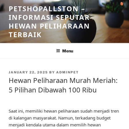
Skip
PETSHOPALLSTON –
to
INFORMASI SEPUTAR
content
HEWAN PELIHARAAN
TERBAIK
Menu
POSTED
JANUARY 22, 2025
BY
ADMINPET
ON
Hewan Peliharaan Murah Meriah:
5 Pilihan Dibawah 100 Ribu
Saat ini, memiliki hewan peliharaan sudah menjadi tren
di kalangan masyarakat. Namun, terkadang budget
menjadi kendala utama dalam memilih hewan