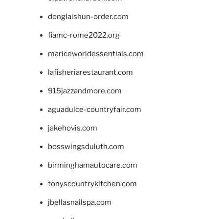
donglaishun-order.com
fiamc-rome2022.org
mariceworldessentials.com
lafisheriarestaurant.com
915jazzandmore.com
aguadulce-countryfair.com
jakehovis.com
bosswingsduluth.com
birminghamautocare.com
tonyscountrykitchen.com
jbellasnailspa.com