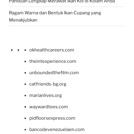
Panduan Lengkap Merawat Ikan Koi di Kolam Anda
Ragam Warna dan Bentuk Ikan Cupang yang
Menakjubkan
okhealthcareers.com
theintexperience.com
unboundedthefilm.com
catfriends-bg.org
marianlives.org
waywardtees.com
pidfloorsexpress.com
bancodevenezuelaen.com