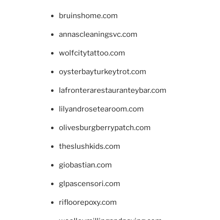
bruinshome.com
annascleaningsvc.com
wolfcitytattoo.com
oysterbayturkeytrot.com
lafronterarestauranteybar.com
lilyandrosetearoom.com
olivesburgberrypatch.com
theslushkids.com
giobastian.com
glpascensori.com
rifloorepoxy.com