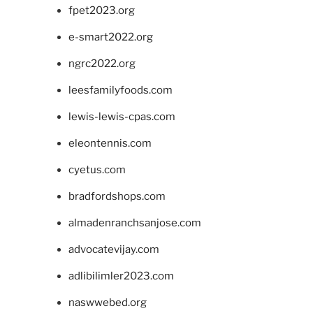
fpet2023.org
e-smart2022.org
ngrc2022.org
leesfamilyfoods.com
lewis-lewis-cpas.com
eleontennis.com
cyetus.com
bradfordshops.com
almadenranchsanjose.com
advocatevijay.com
adlibilimler2023.com
naswwebed.org