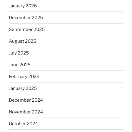
January 2026
December 2025
September 2025
August 2025
July 2025
June 2025
February 2025
January 2025
December 2024
November 2024
October 2024