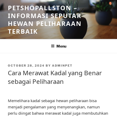
Skip
PETSHOPALLSTON –
to
INFORMASI SEPUTAR
content
HEWAN PELIHARAAN
TERBAIK
Menu
POSTED
OCTOBER 28, 2024
BY
ADMINPET
ON
Cara Merawat Kadal yang Benar
sebagai Peliharaan
Memelihara kadal sebagai hewan peliharaan bisa
menjadi pengalaman yang menyenangkan, namun
perlu diingat bahwa merawat kadal juga membutuhkan