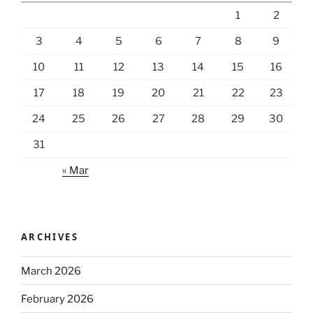
1
2
3
4
5
6
7
8
9
10
11
12
13
14
15
16
17
18
19
20
21
22
23
24
25
26
27
28
29
30
31
« Mar
ARCHIVES
March 2026
February 2026