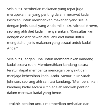
Selain itu, pemberian makanan yang tepat juga
merupakan hal yang penting dalam merawat kadal.
Pastikan untuk memberikan makanan yang sesuai
dengan jenis kadal yang Anda miliki. Dr. Michael Brown,
seorang ahli diet kadal, menyarankan, “Konsultasikan
dengan dokter hewan atau ahli diet kadal untuk
mengetahui jenis makanan yang sesuai untuk kadal
Anda.”
Selain itu, jangan lupa untuk membersihkan kandang
kadal secara rutin. Membersihkan kandang secara
teratur dapat membantu mencegah penyakit dan
menjaga kebersihan kadal Anda. Menurut Dr. Sarah
Johnson, seorang ahli sanitasi kandang, “Membersihkan
kandang kadal secara rutin adalah langkah penting
dalam merawat kadal yang benar.”
Terakhir, penting untuk memberikan perhatian dan