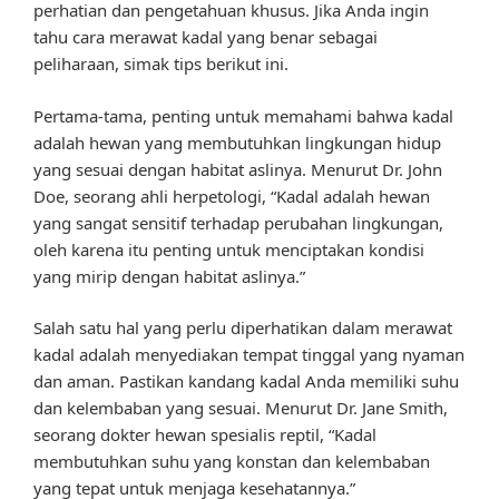
perhatian dan pengetahuan khusus. Jika Anda ingin
tahu cara merawat kadal yang benar sebagai
peliharaan, simak tips berikut ini.
Pertama-tama, penting untuk memahami bahwa kadal
adalah hewan yang membutuhkan lingkungan hidup
yang sesuai dengan habitat aslinya. Menurut Dr. John
Doe, seorang ahli herpetologi, “Kadal adalah hewan
yang sangat sensitif terhadap perubahan lingkungan,
oleh karena itu penting untuk menciptakan kondisi
yang mirip dengan habitat aslinya.”
Salah satu hal yang perlu diperhatikan dalam merawat
kadal adalah menyediakan tempat tinggal yang nyaman
dan aman. Pastikan kandang kadal Anda memiliki suhu
dan kelembaban yang sesuai. Menurut Dr. Jane Smith,
seorang dokter hewan spesialis reptil, “Kadal
membutuhkan suhu yang konstan dan kelembaban
yang tepat untuk menjaga kesehatannya.”