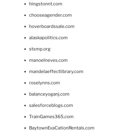
hingstonnt.com
chooseagender.com
hoverboardssale.com
alaskapolitics.com
stsmp.org
manoelneves.com
mandelaeffectlibrary.com
roselynns.com
balanceyoganj.com
salesforceblogs.com
TrainGames365.com
BaytownEvaCationRentals.com