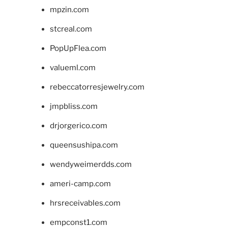
mpzin.com
stcreal.com
PopUpFlea.com
valueml.com
rebeccatorresjewelry.com
jmpbliss.com
drjorgerico.com
queensushipa.com
wendyweimerdds.com
ameri-camp.com
hrsreceivables.com
empconst1.com