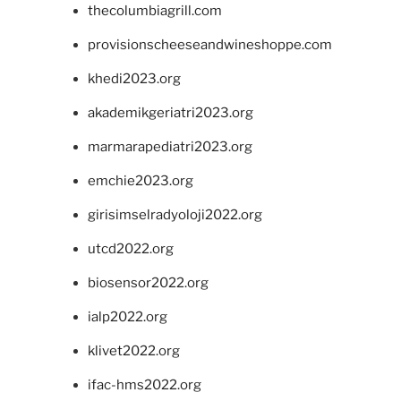
thecolumbiagrill.com
provisionscheeseandwineshoppe.com
khedi2023.org
akademikgeriatri2023.org
marmarapediatri2023.org
emchie2023.org
girisimselradyoloji2022.org
utcd2022.org
biosensor2022.org
ialp2022.org
klivet2022.org
ifac-hms2022.org