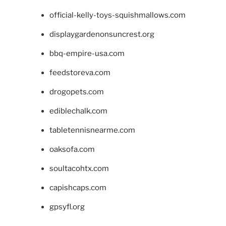
official-kelly-toys-squishmallows.com
displaygardenonsuncrest.org
bbq-empire-usa.com
feedstoreva.com
drogopets.com
ediblechalk.com
tabletennisnearme.com
oaksofa.com
soultacohtx.com
capishcaps.com
gpsyfl.org