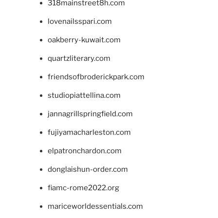
318mainstreet8h.com
lovenailsspari.com
oakberry-kuwait.com
quartzliterary.com
friendsofbroderickpark.com
studiopiattellina.com
jannagrillspringfield.com
fujiyamacharleston.com
elpatronchardon.com
donglaishun-order.com
fiamc-rome2022.org
mariceworldessentials.com