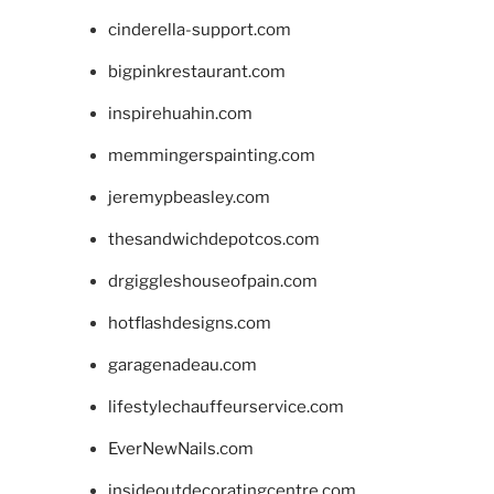
cinderella-support.com
bigpinkrestaurant.com
inspirehuahin.com
memmingerspainting.com
jeremypbeasley.com
thesandwichdepotcos.com
drgiggleshouseofpain.com
hotflashdesigns.com
garagenadeau.com
lifestylechauffeurservice.com
EverNewNails.com
insideoutdecoratingcentre.com