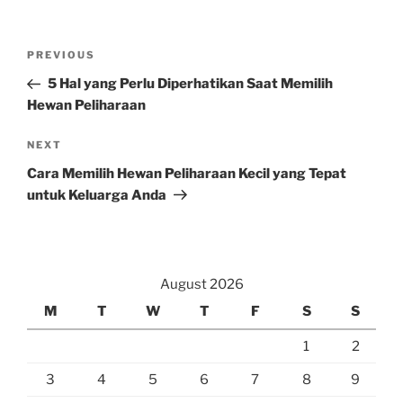
Post
Previous
PREVIOUS
navigation
Post
5 Hal yang Perlu Diperhatikan Saat Memilih
Hewan Peliharaan
Next
NEXT
Post
Cara Memilih Hewan Peliharaan Kecil yang Tepat
untuk Keluarga Anda
August 2026
M
T
W
T
F
S
S
1
2
3
4
5
6
7
8
9