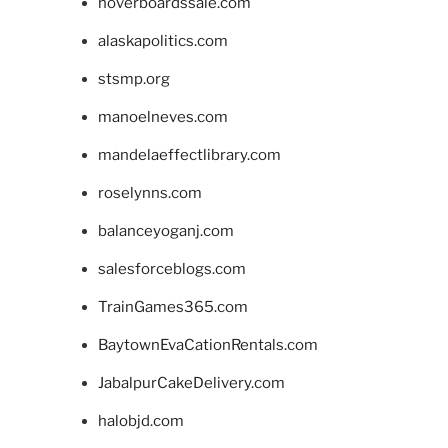
hoverboardssale.com
alaskapolitics.com
stsmp.org
manoelneves.com
mandelaeffectlibrary.com
roselynns.com
balanceyoganj.com
salesforceblogs.com
TrainGames365.com
BaytownEvaCationRentals.com
JabalpurCakeDelivery.com
halobjd.com