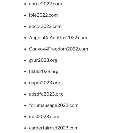
aprce2022.com
ibie2022.com
sbcc-2022.com
AngolaOilAndGas2022.com
Convoy4Freedom2022.com
grur2023.org
hkhk2023.org
napm2023.org
apsdfd2023.org
forumausape2023.com
imkl2023.com
careerfaircsd2023.com