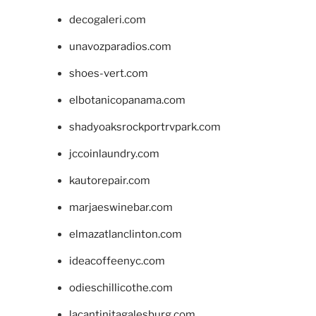
decogaleri.com
unavozparadios.com
shoes-vert.com
elbotanicopanama.com
shadyoaksrockportrvpark.com
jccoinlaundry.com
kautorepair.com
marjaeswinebar.com
elmazatlanclinton.com
ideacoffeenyc.com
odieschillicothe.com
lacantinitagalesburg.com