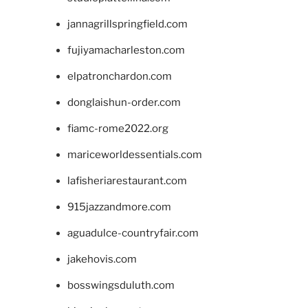
jannagrillspringfield.com
fujiyamacharleston.com
elpatronchardon.com
donglaishun-order.com
fiamc-rome2022.org
mariceworldessentials.com
lafisheriarestaurant.com
915jazzandmore.com
aguadulce-countryfair.com
jakehovis.com
bosswingsduluth.com