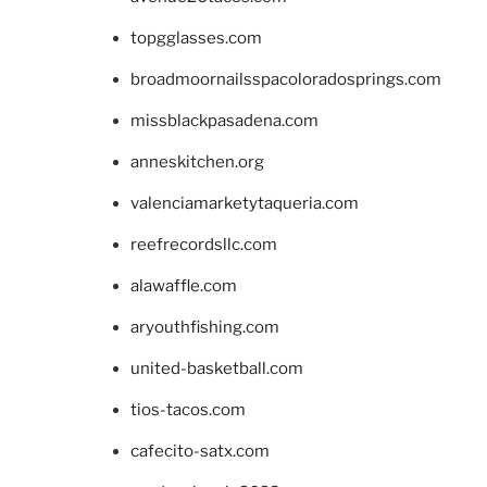
topgglasses.com
broadmoornailsspacoloradosprings.com
missblackpasadena.com
anneskitchen.org
valenciamarketytaqueria.com
reefrecordsllc.com
alawaffle.com
aryouthfishing.com
united-basketball.com
tios-tacos.com
cafecito-satx.com