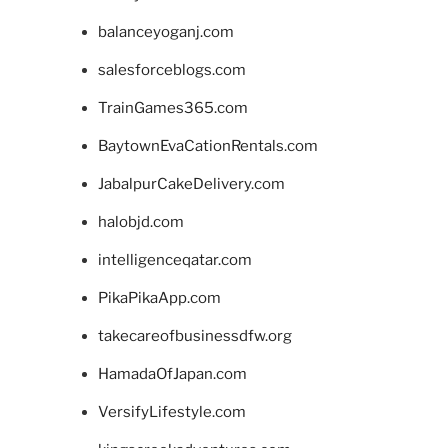
balanceyoganj.com
salesforceblogs.com
TrainGames365.com
BaytownEvaCationRentals.com
JabalpurCakeDelivery.com
halobjd.com
intelligenceqatar.com
PikaPikaApp.com
takecareofbusinessdfw.org
HamadaOfJapan.com
VersifyLifestyle.com