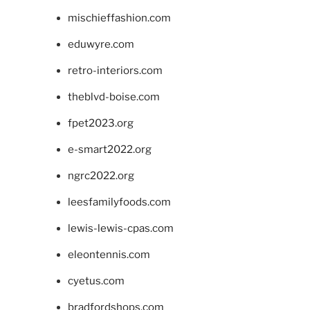
mischieffashion.com
eduwyre.com
retro-interiors.com
theblvd-boise.com
fpet2023.org
e-smart2022.org
ngrc2022.org
leesfamilyfoods.com
lewis-lewis-cpas.com
eleontennis.com
cyetus.com
bradfordshops.com