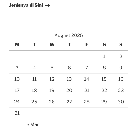
Jenisnya di Sini
August 2026
M
T
W
T
F
S
S
1
2
3
4
5
6
7
8
9
10
11
12
13
14
15
16
17
18
19
20
21
22
23
24
25
26
27
28
29
30
31
« Mar