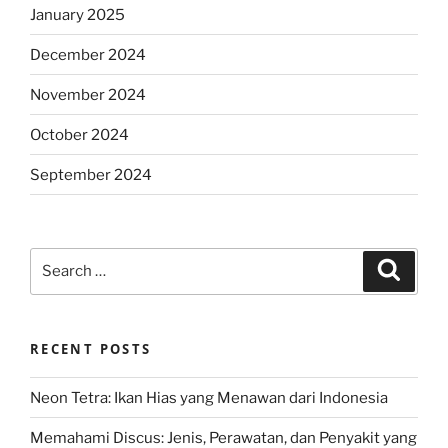
January 2025
December 2024
November 2024
October 2024
September 2024
Search
Search
for:
RECENT POSTS
Neon Tetra: Ikan Hias yang Menawan dari Indonesia
Memahami Discus: Jenis, Perawatan, dan Penyakit yang