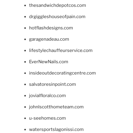
thesandwichdepotcos.com
drgiggleshouseofpain.com
hotflashdesigns.com
garagenadeau.com
lifestylechauffeurservice.com
EverNewNails.com
insideoutdecoratingcentre.com
salvatoresinpoint.com
jovialfloralco.com
johnlscotthometeam.com
u-seehomes.com
watersportslagonissi.com