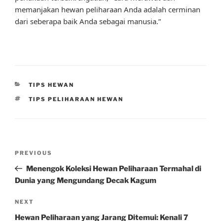
memanjakan hewan peliharaan Anda adalah cerminan
dari seberapa baik Anda sebagai manusia.”
CATEGORIES
TIPS HEWAN
TAGS
TIPS PELIHARAAN HEWAN
Post
Previous
PREVIOUS
navigation
Post
Menengok Koleksi Hewan Peliharaan Termahal di
Dunia yang Mengundang Decak Kagum
Next
NEXT
Post
Hewan Peliharaan yang Jarang Ditemui: Kenali 7