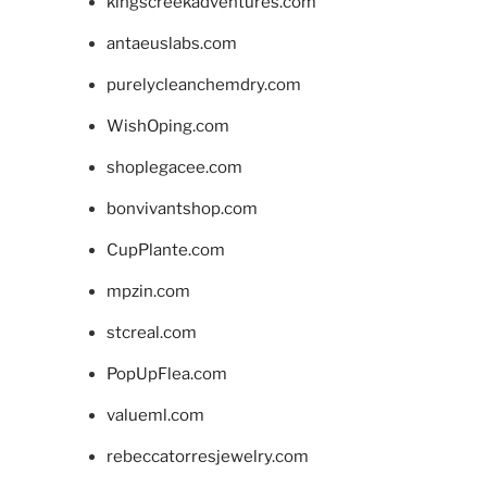
kingscreekadventures.com
antaeuslabs.com
purelycleanchemdry.com
WishOping.com
shoplegacee.com
bonvivantshop.com
CupPlante.com
mpzin.com
stcreal.com
PopUpFlea.com
valueml.com
rebeccatorresjewelry.com