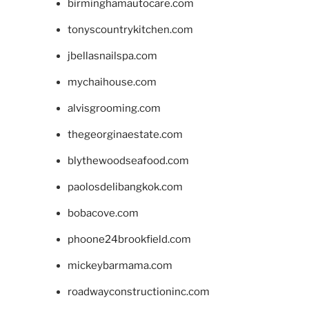
birminghamautocare.com
tonyscountrykitchen.com
jbellasnailspa.com
mychaihouse.com
alvisgrooming.com
thegeorginaestate.com
blythewoodseafood.com
paolosdelibangkok.com
bobacove.com
phoone24brookfield.com
mickeybarmama.com
roadwayconstructioninc.com