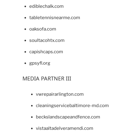
ediblechalk.com
tabletennisnearme.com
oaksofa.com
soultacohtx.com
capishcaps.com
gpsyfl.org
MEDIA PARTNER III
vwrepairarlington.com
cleaningservicebaltimore-md.com
beckslandscapeandfence.com
vistaaltadelveramendi.com