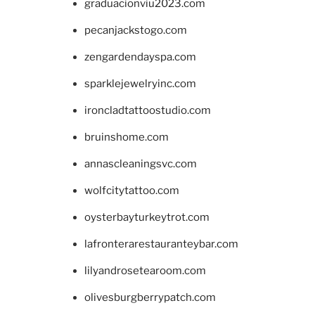
graduacionviu2023.com
pecanjackstogo.com
zengardendayspa.com
sparklejewelryinc.com
ironcladtattoostudio.com
bruinshome.com
annascleaningsvc.com
wolfcitytattoo.com
oysterbayturkeytrot.com
lafronterarestauranteybar.com
lilyandrosetearoom.com
olivesburgberrypatch.com