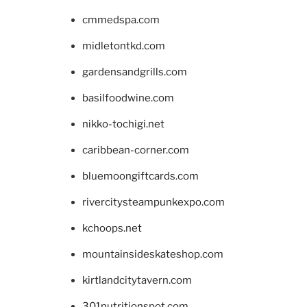
cmmedspa.com
midletontkd.com
gardensandgrills.com
basilfoodwine.com
nikko-tochigi.net
caribbean-corner.com
bluemoongiftcards.com
rivercitysteampunkexpo.com
kchoops.net
mountainsideskateshop.com
kirtlandcitytavern.com
301nutritionspot.com