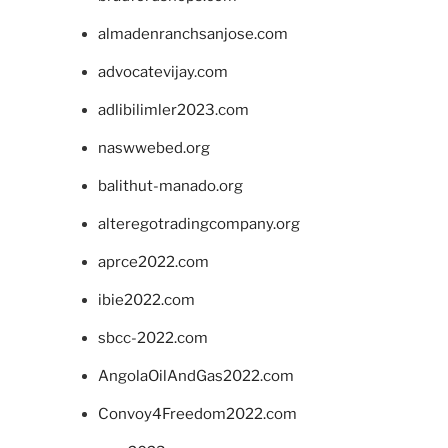
almadenranchsanjose.com
advocatevijay.com
adlibilimler2023.com
naswwebed.org
balithut-manado.org
alteregotradingcompany.org
aprce2022.com
ibie2022.com
sbcc-2022.com
AngolaOilAndGas2022.com
Convoy4Freedom2022.com