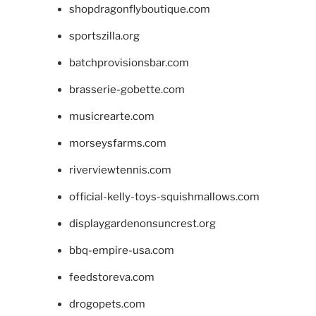
shopdragonflyboutique.com
sportszilla.org
batchprovisionsbar.com
brasserie-gobette.com
musicrearte.com
morseysfarms.com
riverviewtennis.com
official-kelly-toys-squishmallows.com
displaygardenonsuncrest.org
bbq-empire-usa.com
feedstoreva.com
drogopets.com