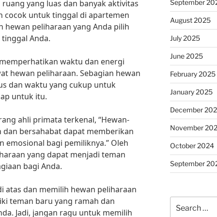
September 20
uang yang luas dan banyak aktivitas
bih cocok untuk tinggal di apartemen
August 2025
kan hewan peliharaan yang Anda pilih
 tinggal Anda.
July 2025
June 2025
uk memperhatikan waktu dan energi
wat hewan peliharaan. Sebagian hewan
February 2025
s dan waktu yang cukup untuk
January 2025
iap untuk itu.
December 20
rang ahli primata terkenal, “Hewan-
November 20
h dan bersahabat dapat memberikan
 emosional bagi pemiliknya.” Oleh
October 2024
liharaan yang dapat menjadi teman
September 20
giaan bagi Anda.
i atas dan memilih hewan peliharaan
liki teman baru yang ramah dan
Search
da. Jadi, jangan ragu untuk memilih
for: