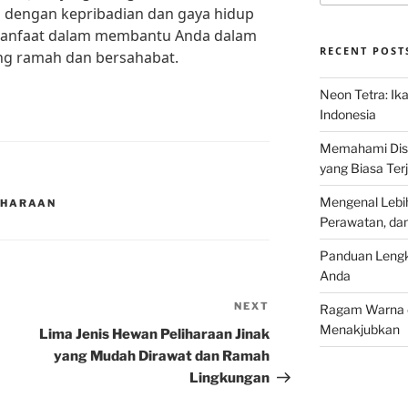
i dengan kepribadian dan gaya hidup
rmanfaat dalam membantu Anda dalam
RECENT POST
ng ramah dan bersahabat.
Neon Tetra: Ik
Indonesia
Memahami Discu
yang Biasa Terj
Mengenal Lebih
IHARAAN
Perawatan, da
Panduan Lengk
Anda
NEXT
Next
Ragam Warna d
Post
Menakjubkan
Lima Jenis Hewan Peliharaan Jinak
yang Mudah Dirawat dan Ramah
Lingkungan