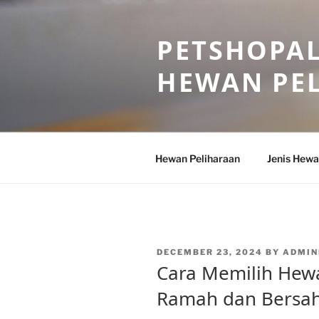
Skip
to
PETSHOPAL
content
HEWAN PE
Hewan Peliharaan
Jenis Hewa
POSTED
DECEMBER 23, 2024
BY
ADMIN
ON
Cara Memilih Hew
Ramah dan Bersa