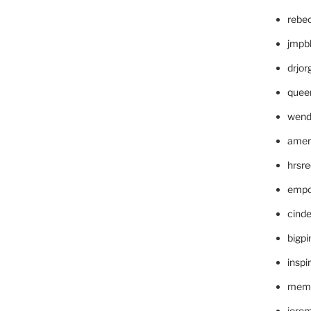
rebe
jmpb
drjor
quee
wend
amer
hrsr
empc
cinde
bigp
inspi
memm
jere