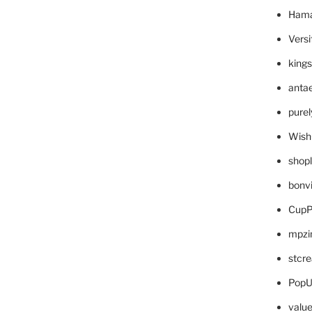
Hama
Versi
king
anta
pure
Wish
shop
bonv
CupP
mpzi
stcr
PopU
valu