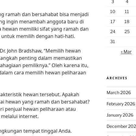
3
4
10
11
ng ramah dan bersahabat bisa menjadi
ang ingin menambah anggota baru di
17
18
 hewan memiliki sifat yang ramah dan
24
25
 untuk memilih dengan hati-hati.
31
 Dr. John Bradshaw, “Memilih hewan
« Mar
h langkah penting dalam memastikan
hagiaan pemiliknya.” Oleh karena itu,
 dalam cara memilih hewan peliharaan
ARCHIVES
March 2026
akteristik hewan tersebut. Apakah
gai hewan yang ramah dan bersahabat?
February 2026
i penjual hewan peliharaan atau
January 2026
 melalui internet.
December 20
ngkungan tempat tinggal Anda.