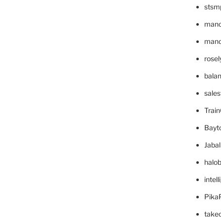
stsm
mano
mande
rose
bala
sale
Trai
Bayt
Jaba
halo
intel
Pika
take