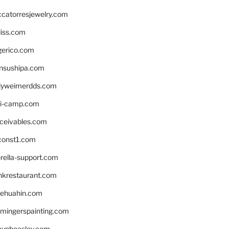
ccatorresjewelry.com
liss.com
gerico.com
nsushipa.com
yweimerdds.com
i-camp.com
eceivables.com
onst1.com
rella-support.com
inkrestaurant.com
rehuahin.com
ingerspainting.com
mypbeasley.com