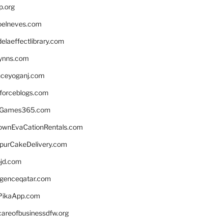
p.org
elneves.com
laeffectlibrary.com
lynns.com
nceyoganj.com
sforceblogs.com
nGames365.com
ownEvaCationRentals.com
lpurCakeDelivery.com
bjd.com
ligenceqatar.com
PikaApp.com
careofbusinessdfw.org