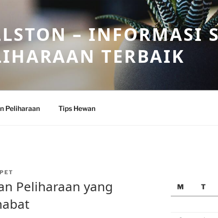
LSTON – INFORMASI 
LIHARAAN TERBAIK
n Peliharaan
Tips Hewan
PET
an Peliharaan yang
M
T
habat