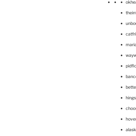
okhe
thei
unbo
catfr
maria
wayw
pidf
banc
bett
hing
choo
hove
alask