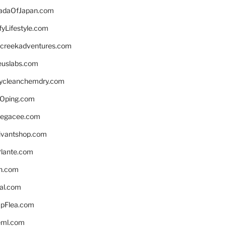
daOfJapan.com
fyLifestyle.com
screekadventures.com
euslabs.com
lycleanchemdry.com
Oping.com
legacee.com
ivantshop.com
lante.com
n.com
eal.com
pFlea.com
eml.com