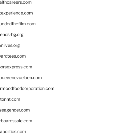
althcareers.com
ntexperience.com
undedthefilm.com
iends-bg.org
nlives.org
ardtees.com
loorsexpress.com
odevenezuelaen.com
ermoodfoodcorporation.com
stonnt.com
seagender.com
rboardssale.com
apolitics.com