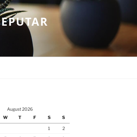
SEPUTAR
August 2026
W
T
F
S
S
1
2