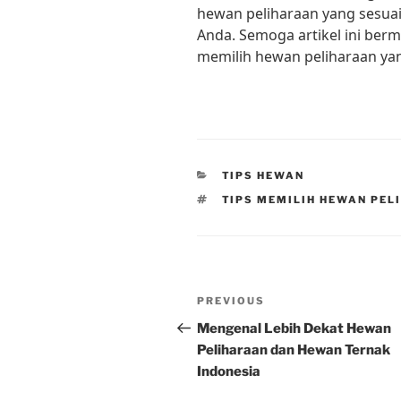
hewan peliharaan yang sesua
Anda. Semoga artikel ini be
memilih hewan peliharaan ya
CATEGORIES
TIPS HEWAN
TAGS
TIPS MEMILIH HEWAN PEL
Post
Previous
PREVIOUS
navigation
Post
Mengenal Lebih Dekat Hewan
Peliharaan dan Hewan Ternak
Indonesia