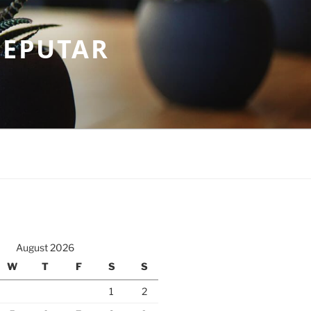
SEPUTAR
August 2026
W
T
F
S
S
1
2