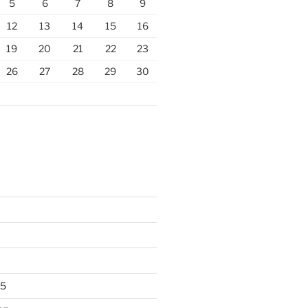
5
6
7
8
9
12
13
14
15
16
19
20
21
22
23
26
27
28
29
30
25