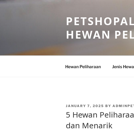
Skip
to
PETSHOPAL
content
HEWAN PE
Hewan Peliharaan
Jenis Hewa
POSTED
JANUARY 7, 2025
BY
ADMINPE
ON
5 Hewan Pelihara
dan Menarik