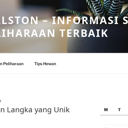
LSTON – INFORMASI 
LIHARAAN TERBAIK
n Peliharaan
Tips Hewan
T
an Langka yang Unik
M
T