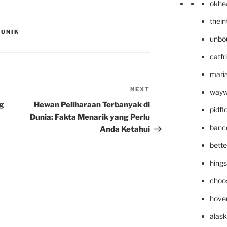
okhe
thei
 UNIK
unbo
catfr
maria
NEXT
Next
wayw
Post
ng
Hewan Peliharaan Terbanyak di
pidf
Dunia: Fakta Menarik yang Perlu
banc
Anda Ketahui
bett
hing
choo
hove
alask