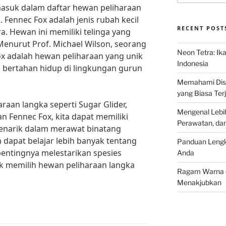
rmasuk dalam daftar hewan peliharaan
 Fennec Fox adalah jenis rubah kecil
RECENT POST
a. Hewan ini memiliki telinga yang
Menurut Prof. Michael Wilson, seorang
Neon Tetra: Ik
 Fox adalah hewan peliharaan yang unik
Indonesia
bertahan hidup di lingkungan gurun
Memahami Discu
yang Biasa Terj
raan langka seperti Sugar Glider,
Mengenal Lebih
an Fennec Fox, kita dapat memiliki
Perawatan, da
enarik dalam merawat binatang
ga dapat belajar lebih banyak tentang
Panduan Lengk
entingnya melestarikan spesies
Anda
uk memilih hewan peliharaan langka
Ragam Warna d
Menakjubkan