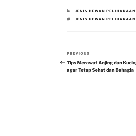
CATEGORIES
JENIS HEWAN PELIHARAAN
TAGS
JENIS HEWAN PELIHARAAN
Post
Previous
PREVIOUS
navigation
Post
Tips Merawat Anjing dan Kuci
agar Tetap Sehat dan Bahagia