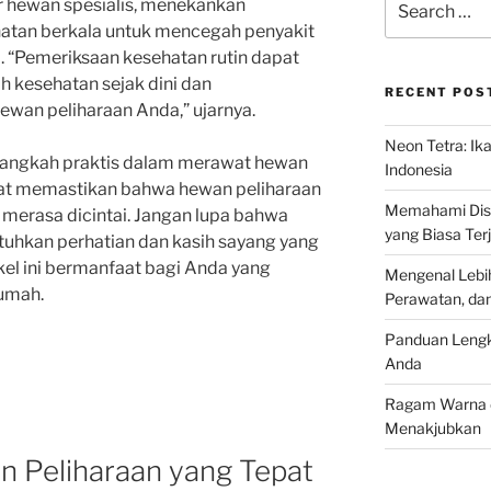
r hewan spesialis, menekankan
for:
atan berkala untuk mencegah penyakit
. “Pemeriksaan kesehatan rutin dapat
kesehatan sejak dini dan
RECENT POS
wan peliharaan Anda,” ujarnya.
Neon Tetra: Ik
angkah praktis dalam merawat hewan
Indonesia
pat memastikan bahwa hewan peliharaan
Memahami Discu
 merasa dicintai. Jangan lupa bahwa
yang Biasa Terj
uhkan perhatian dan kasih sayang yang
kel ini bermanfaat bagi Anda yang
Mengenal Lebih
rumah.
Perawatan, da
Panduan Lengk
Anda
Ragam Warna d
Menakjubkan
n Peliharaan yang Tepat