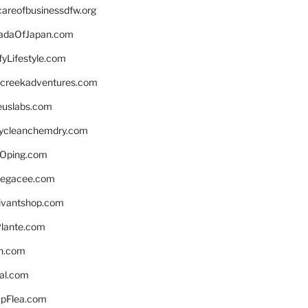
careofbusinessdfw.org
daOfJapan.com
fyLifestyle.com
screekadventures.com
euslabs.com
lycleanchemdry.com
Oping.com
legacee.com
ivantshop.com
lante.com
n.com
eal.com
pFlea.com