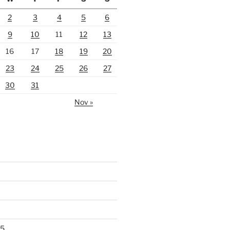
2
3
4
5
6
9
10
11
12
13
16
17
18
19
20
23
24
25
26
27
30
31
Nov »
25