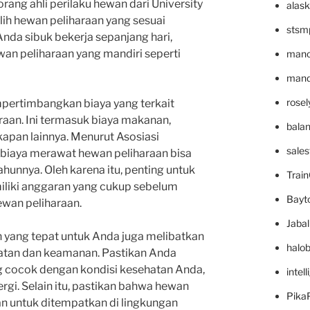
rang ahli perilaku hewan dari University
alask
ilih hewan peliharaan yang sesuai
stsm
nda sibuk bekerja sepanjang hari,
wan peliharaan yang mandiri seperti
mano
mande
rose
empertimbangkan biaya yang terkait
aan. Ini termasuk biaya makanan,
bala
apan lainnya. Menurut Asosiasi
sale
biaya merawat hewan peliharaan bisa
ahunnya. Oleh karena itu, penting untuk
Trai
iki anggaran yang cukup sebelum
Bayt
wan peliharaan.
Jaba
 yang tepat untuk Anda juga melibatkan
halo
atan dan keamanan. Pastikan Anda
g cocok dengan kondisi kesehatan Anda,
intel
ergi. Selain itu, pastikan bahwa hewan
Pika
an untuk ditempatkan di lingkungan