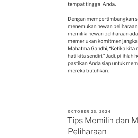
tempat tinggal Anda.
Dengan mempertimbangkan sem
menemukan hewan peliharaan y
memiliki hewan peliharaan ad
memerlukan komitmen jangka p
Mahatma Gandhi, “Ketika kita 
hati kita sendiri.” Jadi, pilihl
pastikan Anda siap untuk memb
mereka butuhkan.
POSTED
OCTOBER 23, 2024
ON
Tips Memilih dan 
Peliharaan