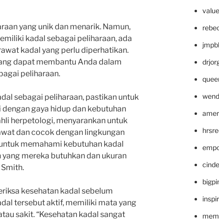
valu
raan yang unik dan menarik. Namun,
rebe
iliki kadal sebagai peliharaan, ada
jmpb
awat kadal yang perlu diperhatikan.
 yang dapat membantu Anda dalam
drjor
agai peliharaan.
quee
wend
dal sebagai peliharaan, pastikan untuk
ai dengan gaya hidup dan kebutuhan
amer
ahli herpetologi, menyarankan untuk
hrsr
awat dan cocok dengan lingkungan
g untuk memahami kebutuhan kadal
empc
an yang mereka butuhkan dan ukuran
cinde
 Smith.
bigp
meriksa kesehatan kadal sebelum
inspi
al tersebut aktif, memiliki mata yang
 atau sakit. “Kesehatan kadal sangat
memm