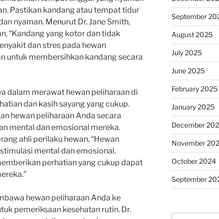
n. Pastikan kandang atau tempat tidur
September 20
dan nyaman. Menurut Dr. Jane Smith,
n, “Kandang yang kotor dan tidak
August 2025
nyakit dan stres pada hewan
July 2025
ikan untuk membersihkan kandang secara
June 2025
February 2025
ya dalam merawat hewan peliharaan di
atian dan kasih sayang yang cukup.
January 2025
gan hewan peliharaan Anda secara
December 20
tan mental dan emosional mereka.
orang ahli perilaku hewan, “Hewan
November 20
stimulasi mental dan emosional.
October 2024
emberikan perhatian yang cukup dapat
ereka.”
September 20
membawa hewan peliharaan Anda ke
tuk pemeriksaan kesehatan rutin. Dr.
Search