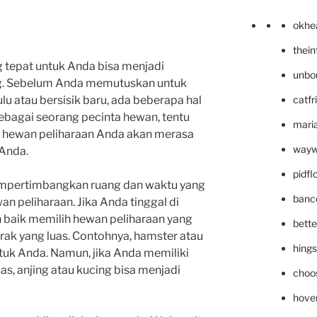
okhe
thei
 tepat untuk Anda bisa menjadi
unbo
ng. Sebelum Anda memutuskan untuk
catfr
 atau bersisik baru, ada beberapa hal
ebagai seorang pecinta hewan, tentu
maria
 hewan peliharaan Anda akan merasa
wayw
Anda.
pidf
mpertimbangkan ruang dan waktu yang
banc
n peliharaan. Jika Anda tinggal di
h baik memilih hewan peliharaan yang
bett
ak yang luas. Contohnya, hamster atau
hing
ntuk Anda. Namun, jika Anda memiliki
s, anjing atau kucing bisa menjadi
choo
hove