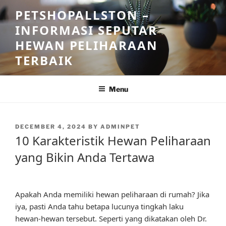
Skip
PETSHOPALLSTON –
to
INFORMASI SEPUTAR
content
HEWAN PELIHARAAN
TERBAIK
Menu
POSTED
DECEMBER 4, 2024
BY
ADMINPET
ON
10 Karakteristik Hewan Peliharaan
yang Bikin Anda Tertawa
Apakah Anda memiliki hewan peliharaan di rumah? Jika
iya, pasti Anda tahu betapa lucunya tingkah laku
hewan-hewan tersebut. Seperti yang dikatakan oleh Dr.