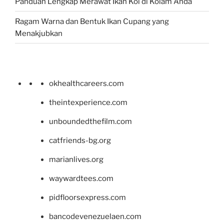
Panduan Lengkap Merawat Ikan Koi di Kolam Anda
Ragam Warna dan Bentuk Ikan Cupang yang
Menakjubkan
okhealthcareers.com
theintexperience.com
unboundedthefilm.com
catfriends-bg.org
marianlives.org
waywardtees.com
pidfloorsexpress.com
bancodevenezuelaen.com