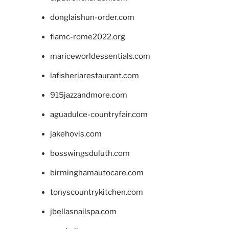
donglaishun-order.com
fiamc-rome2022.org
mariceworldessentials.com
lafisheriarestaurant.com
915jazzandmore.com
aguadulce-countryfair.com
jakehovis.com
bosswingsduluth.com
birminghamautocare.com
tonyscountrykitchen.com
jbellasnailspa.com