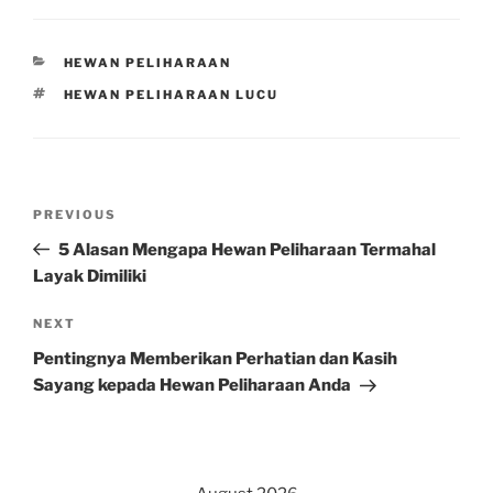
CATEGORIES
HEWAN PELIHARAAN
TAGS
HEWAN PELIHARAAN LUCU
Post
Previous
PREVIOUS
navigation
Post
5 Alasan Mengapa Hewan Peliharaan Termahal
Layak Dimiliki
Next
NEXT
Post
Pentingnya Memberikan Perhatian dan Kasih
Sayang kepada Hewan Peliharaan Anda