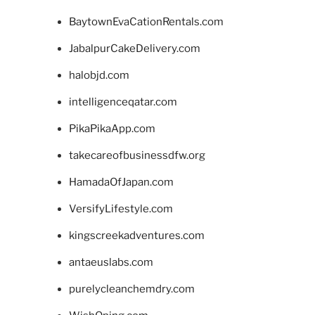
BaytownEvaCationRentals.com
JabalpurCakeDelivery.com
halobjd.com
intelligenceqatar.com
PikaPikaApp.com
takecareofbusinessdfw.org
HamadaOfJapan.com
VersifyLifestyle.com
kingscreekadventures.com
antaeuslabs.com
purelycleanchemdry.com