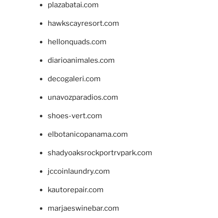
plazabatai.com
hawkscayresort.com
hellonquads.com
diarioanimales.com
decogaleri.com
unavozparadios.com
shoes-vert.com
elbotanicopanama.com
shadyoaksrockportrvpark.com
jccoinlaundry.com
kautorepair.com
marjaeswinebar.com