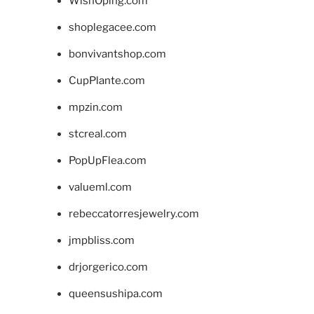
WishOping.com
shoplegacee.com
bonvivantshop.com
CupPlante.com
mpzin.com
stcreal.com
PopUpFlea.com
valueml.com
rebeccatorresjewelry.com
jmpbliss.com
drjorgerico.com
queensushipa.com