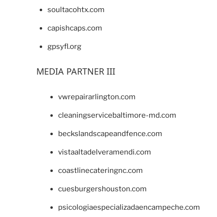
soultacohtx.com
capishcaps.com
gpsyfl.org
MEDIA PARTNER III
vwrepairarlington.com
cleaningservicebaltimore-md.com
beckslandscapeandfence.com
vistaaltadelveramendi.com
coastlinecateringnc.com
cuesburgershouston.com
psicologiaespecializadaencampeche.com