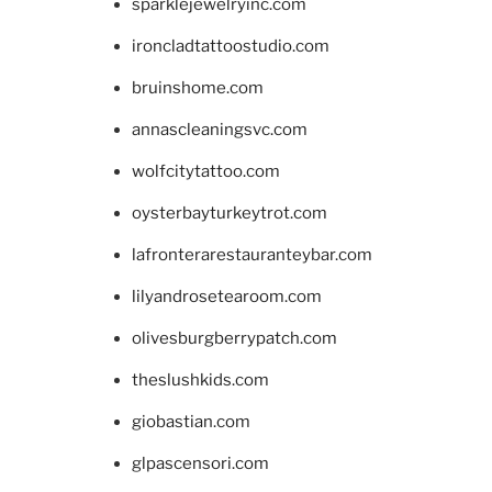
sparklejewelryinc.com
ironcladtattoostudio.com
bruinshome.com
annascleaningsvc.com
wolfcitytattoo.com
oysterbayturkeytrot.com
lafronterarestauranteybar.com
lilyandrosetearoom.com
olivesburgberrypatch.com
theslushkids.com
giobastian.com
glpascensori.com