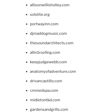
allisonwillisholley.com
solslite.org
portwayinn.com
djmaddogmusic.com
thesoundarchitects.com
allin1roofing.com
keepjudgewebb.com
anatomyofadventure.com
drivancastillo.com
cmmedspa.com
midletontkd.com
gardensandgrills.com