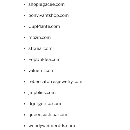
shoplegacee.com
bonvivantshop.com
CupPlante.com
mpzin.com
stcreal.com
PopUpFlea.com
valueml.com
rebeccatorresjewelry.com
jmpbliss.com
drjorgerico.com
queensushipa.com
wendyweimerdds.com