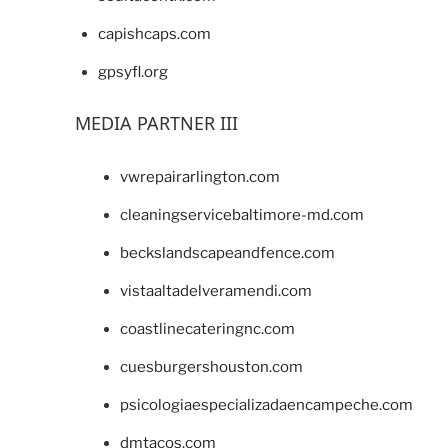
capishcaps.com
gpsyfl.org
MEDIA PARTNER III
vwrepairarlington.com
cleaningservicebaltimore-md.com
beckslandscapeandfence.com
vistaaltadelveramendi.com
coastlinecateringnc.com
cuesburgershouston.com
psicologiaespecializadaencampeche.com
dmtacos.com