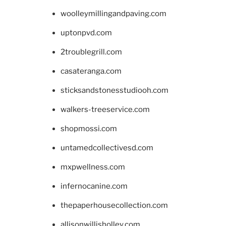
woolleymillingandpaving.com
uptonpvd.com
2troublegrill.com
casateranga.com
sticksandstonesstudiooh.com
walkers-treeservice.com
shopmossi.com
untamedcollectivesd.com
mxpwellness.com
infernocanine.com
thepaperhousecollection.com
allisonwillisholley.com