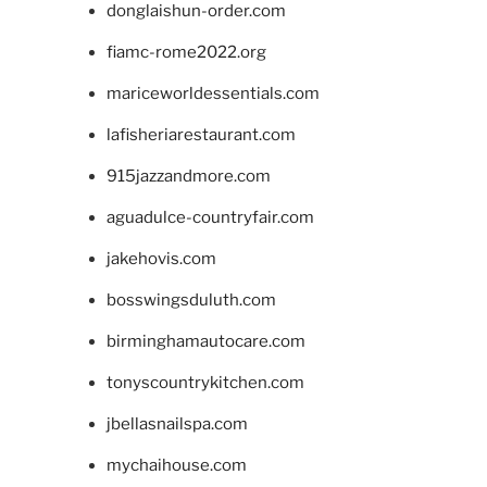
donglaishun-order.com
fiamc-rome2022.org
mariceworldessentials.com
lafisheriarestaurant.com
915jazzandmore.com
aguadulce-countryfair.com
jakehovis.com
bosswingsduluth.com
birminghamautocare.com
tonyscountrykitchen.com
jbellasnailspa.com
mychaihouse.com