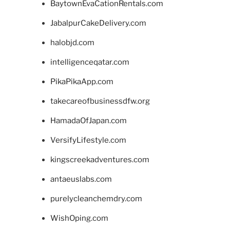
BaytownEvaCationRentals.com
JabalpurCakeDelivery.com
halobjd.com
intelligenceqatar.com
PikaPikaApp.com
takecareofbusinessdfw.org
HamadaOfJapan.com
VersifyLifestyle.com
kingscreekadventures.com
antaeuslabs.com
purelycleanchemdry.com
WishOping.com