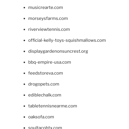
musicrearte.com
morseysfarms.com
riverviewtennis.com
official-kelly-toys-squishmallows.com
displaygardenonsuncrest.org
bbq-empire-usa.com
feedstoreva.com
drogopets.com
ediblechalk.com
tabletennisnearme.com
oaksofa.com
soultacohtx.com