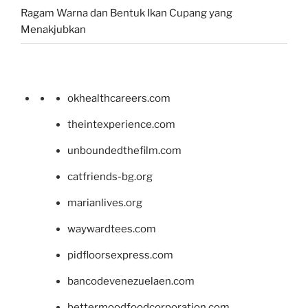
Ragam Warna dan Bentuk Ikan Cupang yang
Menakjubkan
okhealthcareers.com
theintexperience.com
unboundedthefilm.com
catfriends-bg.org
marianlives.org
waywardtees.com
pidfloorsexpress.com
bancodevenezuelaen.com
bettermoodfoodcorporation.com