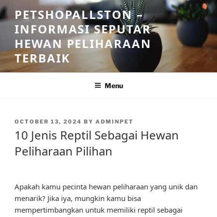
Skip
PETSHOPALLSTON –
to
INFORMASI SEPUTAR
content
HEWAN PELIHARAAN
TERBAIK
Menu
POSTED
OCTOBER 13, 2024
BY
ADMINPET
ON
10 Jenis Reptil Sebagai Hewan
Peliharaan Pilihan
Apakah kamu pecinta hewan peliharaan yang unik dan
menarik? Jika iya, mungkin kamu bisa
mempertimbangkan untuk memiliki reptil sebagai