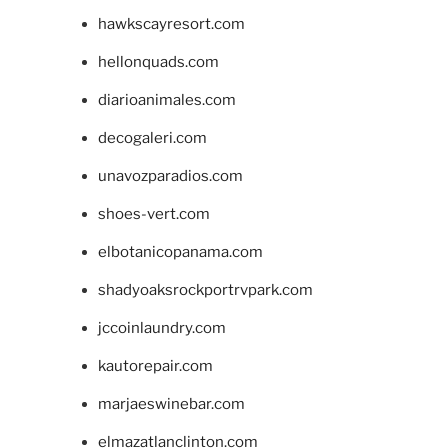
hawkscayresort.com
hellonquads.com
diarioanimales.com
decogaleri.com
unavozparadios.com
shoes-vert.com
elbotanicopanama.com
shadyoaksrockportrvpark.com
jccoinlaundry.com
kautorepair.com
marjaeswinebar.com
elmazatlanclinton.com