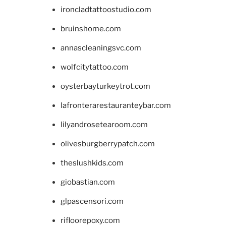
ironcladtattoostudio.com
bruinshome.com
annascleaningsvc.com
wolfcitytattoo.com
oysterbayturkeytrot.com
lafronterarestauranteybar.com
lilyandrosetearoom.com
olivesburgberrypatch.com
theslushkids.com
giobastian.com
glpascensori.com
rifloorepoxy.com