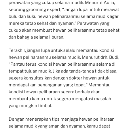
perawatan yang cukup selama mudik. Menurut Aulia,
seorang grooming expert, “Jangan lupa untuk merawat
bulu dan kuku hewan peliharaanmu selama mudik agar
mereka tetap sehat dan nyaman.” Perawatan yang
cukup akan membuat hewan peliharaanmu tetap sehat
dan bahagia selama liburan.
Terakhir, jangan lupa untuk selalu memantau kondisi
hewan peliharaanmu selama mudik. Menurut drh. Budi,
“Pantau terus kondisi hewan peliharaanmu selama di
tempat tujuan mudik. Jika ada tanda-tanda tidak biasa,
segera konsultasikan dengan dokter hewan untuk
mendapatkan penanganan yang tepat.” Memantau
kondisi hewan peliharaan secara berkala akan
membantu kamu untuk segera mengatasi masalah
yang mungkin timbul.
Dengan menerapkan tips menjaga hewan peliharaan
selama mudik yang aman dan nyaman, kamu dapat