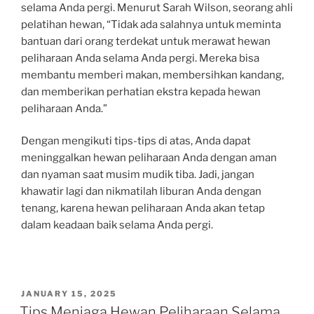
selama Anda pergi. Menurut Sarah Wilson, seorang ahli
pelatihan hewan, “Tidak ada salahnya untuk meminta
bantuan dari orang terdekat untuk merawat hewan
peliharaan Anda selama Anda pergi. Mereka bisa
membantu memberi makan, membersihkan kandang,
dan memberikan perhatian ekstra kepada hewan
peliharaan Anda.”
Dengan mengikuti tips-tips di atas, Anda dapat
meninggalkan hewan peliharaan Anda dengan aman
dan nyaman saat musim mudik tiba. Jadi, jangan
khawatir lagi dan nikmatilah liburan Anda dengan
tenang, karena hewan peliharaan Anda akan tetap
dalam keadaan baik selama Anda pergi.
POSTED
JANUARY 15, 2025
ON
Tips Menjaga Hewan Peliharaan Selama