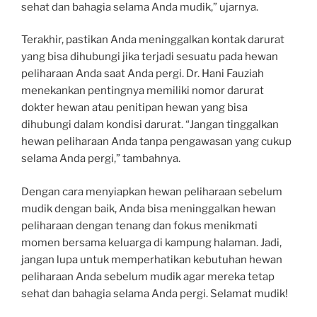
sehat dan bahagia selama Anda mudik,” ujarnya.
Terakhir, pastikan Anda meninggalkan kontak darurat
yang bisa dihubungi jika terjadi sesuatu pada hewan
peliharaan Anda saat Anda pergi. Dr. Hani Fauziah
menekankan pentingnya memiliki nomor darurat
dokter hewan atau penitipan hewan yang bisa
dihubungi dalam kondisi darurat. “Jangan tinggalkan
hewan peliharaan Anda tanpa pengawasan yang cukup
selama Anda pergi,” tambahnya.
Dengan cara menyiapkan hewan peliharaan sebelum
mudik dengan baik, Anda bisa meninggalkan hewan
peliharaan dengan tenang dan fokus menikmati
momen bersama keluarga di kampung halaman. Jadi,
jangan lupa untuk memperhatikan kebutuhan hewan
peliharaan Anda sebelum mudik agar mereka tetap
sehat dan bahagia selama Anda pergi. Selamat mudik!