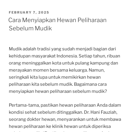
POSTED
FEBRUARY 7, 2025
ON
Cara Menyiapkan Hewan Peliharaan
Sebelum Mudik
Mudik adalah tradisi yang sudah menjadi bagian dari
kehidupan masyarakat Indonesia. Setiap tahun, ribuan
orang meninggalkan kota untuk pulang kampung dan
merayakan momen bersama keluarga. Namun,
seringkali kita lupa untuk memikirkan hewan
peliharaan kita sebelum mudik. Bagaimana cara
menyiapkan hewan peliharaan sebelum mudik?
Pertama-tama, pastikan hewan peliharaan Anda dalam
kondisi sehat sebelum ditinggalkan. Dr. Hani Fauziah,
seorang dokter hewan, menyarankan untuk membawa
hewan peliharaan ke klinik hewan untuk diperiksa