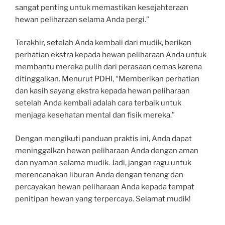
sangat penting untuk memastikan kesejahteraan
hewan peliharaan selama Anda pergi.”
Terakhir, setelah Anda kembali dari mudik, berikan
perhatian ekstra kepada hewan peliharaan Anda untuk
membantu mereka pulih dari perasaan cemas karena
ditinggalkan. Menurut PDHI, “Memberikan perhatian
dan kasih sayang ekstra kepada hewan peliharaan
setelah Anda kembali adalah cara terbaik untuk
menjaga kesehatan mental dan fisik mereka.”
Dengan mengikuti panduan praktis ini, Anda dapat
meninggalkan hewan peliharaan Anda dengan aman
dan nyaman selama mudik. Jadi, jangan ragu untuk
merencanakan liburan Anda dengan tenang dan
percayakan hewan peliharaan Anda kepada tempat
penitipan hewan yang terpercaya. Selamat mudik!