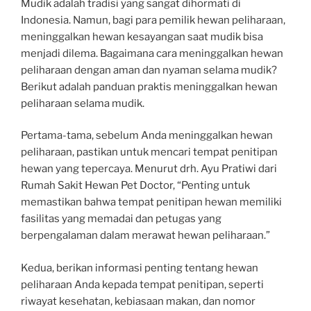
Mudik adalah tradisi yang sangat dihormati di
Indonesia. Namun, bagi para pemilik hewan peliharaan,
meninggalkan hewan kesayangan saat mudik bisa
menjadi dilema. Bagaimana cara meninggalkan hewan
peliharaan dengan aman dan nyaman selama mudik?
Berikut adalah panduan praktis meninggalkan hewan
peliharaan selama mudik.
Pertama-tama, sebelum Anda meninggalkan hewan
peliharaan, pastikan untuk mencari tempat penitipan
hewan yang tepercaya. Menurut drh. Ayu Pratiwi dari
Rumah Sakit Hewan Pet Doctor, “Penting untuk
memastikan bahwa tempat penitipan hewan memiliki
fasilitas yang memadai dan petugas yang
berpengalaman dalam merawat hewan peliharaan.”
Kedua, berikan informasi penting tentang hewan
peliharaan Anda kepada tempat penitipan, seperti
riwayat kesehatan, kebiasaan makan, dan nomor