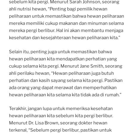
sebelum kita pergi. Menurut Sarah Johnson, seorang
ahli nutrisi hewan, “Penting bagi pemilik hewan
peliharaan untuk memastikan bahwa hewan peliharaan
mereka memiliki cukup makanan dan minuman selama
mereka pergi berlibur. Hal ini akan membantu menjaga
kesehatan dan kesejahteraan hewan peliharaan kita.”
Selain itu, penting juga untuk memastikan bahwa
hewan peliharaan kita mendapatkan perhatian yang
cukup selama kita pergi. Menurut Jane Smith, seorang
ahli perilaku hewan, “Hewan peliharaan juga butuh
perhatian dan kasih sayang selama kita pergi. Pastikan
ada orang yang dapat merawat dan memperhatikan
hewan peliharaan kita selama kita tidak ada di rumah.”
Terakhir, jangan lupa untuk memeriksa kesehatan
hewan peliharaan kita sebelum kita pergi berlibur.
Menurut Dr. Lisa Brown, seorang dokter hewan
terkenal, “Sebelum pergi berlibur, pastikan untuk