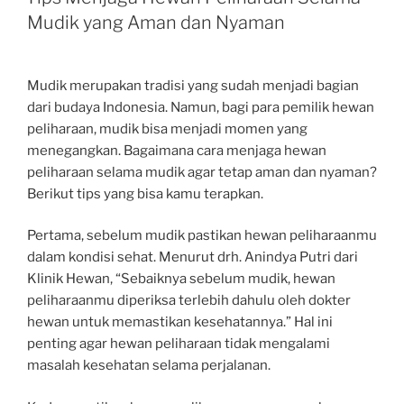
Mudik yang Aman dan Nyaman
Mudik merupakan tradisi yang sudah menjadi bagian
dari budaya Indonesia. Namun, bagi para pemilik hewan
peliharaan, mudik bisa menjadi momen yang
menegangkan. Bagaimana cara menjaga hewan
peliharaan selama mudik agar tetap aman dan nyaman?
Berikut tips yang bisa kamu terapkan.
Pertama, sebelum mudik pastikan hewan peliharaanmu
dalam kondisi sehat. Menurut drh. Anindya Putri dari
Klinik Hewan, “Sebaiknya sebelum mudik, hewan
peliharaanmu diperiksa terlebih dahulu oleh dokter
hewan untuk memastikan kesehatannya.” Hal ini
penting agar hewan peliharaan tidak mengalami
masalah kesehatan selama perjalanan.