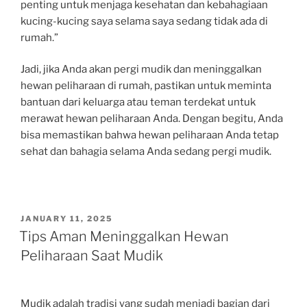
penting untuk menjaga kesehatan dan kebahagiaan
kucing-kucing saya selama saya sedang tidak ada di
rumah.”
Jadi, jika Anda akan pergi mudik dan meninggalkan
hewan peliharaan di rumah, pastikan untuk meminta
bantuan dari keluarga atau teman terdekat untuk
merawat hewan peliharaan Anda. Dengan begitu, Anda
bisa memastikan bahwa hewan peliharaan Anda tetap
sehat dan bahagia selama Anda sedang pergi mudik.
POSTED
JANUARY 11, 2025
ON
Tips Aman Meninggalkan Hewan
Peliharaan Saat Mudik
Mudik adalah tradisi yang sudah menjadi bagian dari