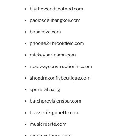
blythewoodseafood.com
paolosdelibangkok.com
bobacove.com
phoone24brookfield.com
mickeybarmama.com
roadwayconstructioninc.com
shopdragonflyboutique.com
sportszilla.org
batchprovisionsbar.com
brasserie-gobette.com
musicrearte.com
morseysfarms.com