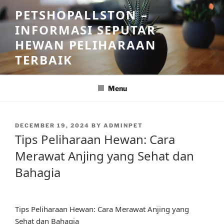
Skip
PETSHOPALLSTON –
to
INFORMASI SEPUTAR
content
HEWAN PELIHARAAN
TERBAIK
Menu
POSTED
DECEMBER 19, 2024
BY
ADMINPET
ON
Tips Peliharaan Hewan: Cara
Merawat Anjing yang Sehat dan
Bahagia
Tips Peliharaan Hewan: Cara Merawat Anjing yang
Sehat dan Bahagia