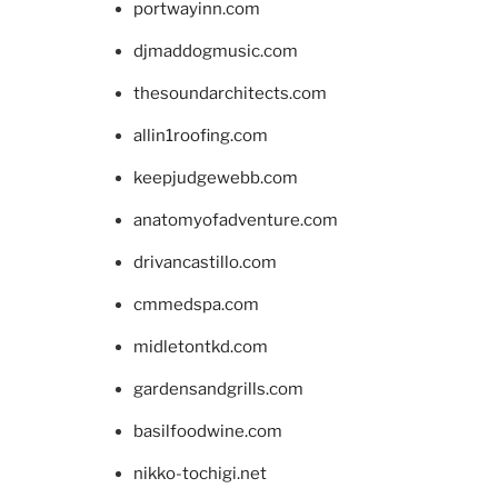
portwayinn.com
djmaddogmusic.com
thesoundarchitects.com
allin1roofing.com
keepjudgewebb.com
anatomyofadventure.com
drivancastillo.com
cmmedspa.com
midletontkd.com
gardensandgrills.com
basilfoodwine.com
nikko-tochigi.net