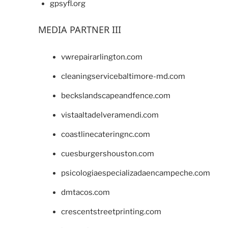
gpsyfl.org
MEDIA PARTNER III
vwrepairarlington.com
cleaningservicebaltimore-md.com
beckslandscapeandfence.com
vistaaltadelveramendi.com
coastlinecateringnc.com
cuesburgershouston.com
psicologiaespecializadaencampeche.com
dmtacos.com
crescentstreetprinting.com