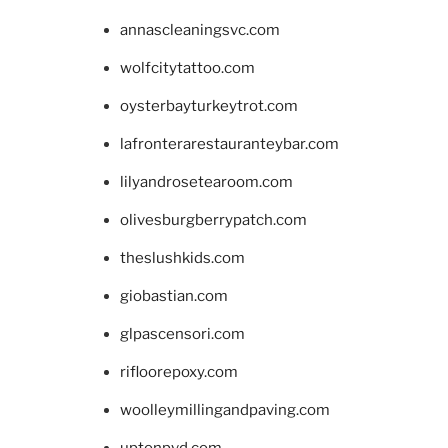
annascleaningsvc.com
wolfcitytattoo.com
oysterbayturkeytrot.com
lafronterarestauranteybar.com
lilyandrosetearoom.com
olivesburgberrypatch.com
theslushkids.com
giobastian.com
glpascensori.com
rifloorepoxy.com
woolleymillingandpaving.com
uptonpvd.com