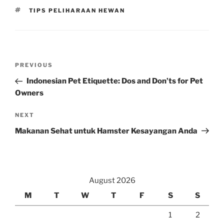
TAGS
TIPS PELIHARAAN HEWAN
Post
Previous
PREVIOUS
navigation
Post
Indonesian Pet Etiquette: Dos and Don’ts for Pet
Owners
Next
NEXT
Post
Makanan Sehat untuk Hamster Kesayangan Anda
August 2026
M
T
W
T
F
S
S
1
2