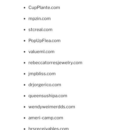
CupPlante.com
mpzin.com
stcreal.com
PopUpFlea.com
valueml.com
rebeccatorresjewelry.com
jmpbliss.com
drjorgerico.com
queensushipa.com
wendyweimerdds.com
ameri-camp.com
hrsreceivables.com