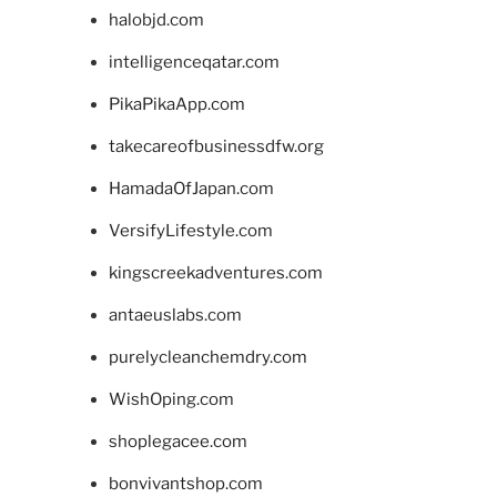
halobjd.com
intelligenceqatar.com
PikaPikaApp.com
takecareofbusinessdfw.org
HamadaOfJapan.com
VersifyLifestyle.com
kingscreekadventures.com
antaeuslabs.com
purelycleanchemdry.com
WishOping.com
shoplegacee.com
bonvivantshop.com