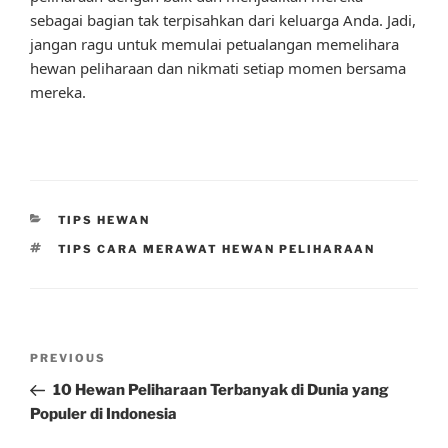
sebagai bagian tak terpisahkan dari keluarga Anda. Jadi,
jangan ragu untuk memulai petualangan memelihara
hewan peliharaan dan nikmati setiap momen bersama
mereka.
CATEGORIES
TIPS HEWAN
TAGS
TIPS CARA MERAWAT HEWAN PELIHARAAN
Post
Previous
PREVIOUS
navigation
Post
10 Hewan Peliharaan Terbanyak di Dunia yang
Populer di Indonesia