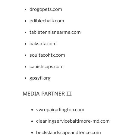
drogopets.com
ediblechalk.com
tabletennisnearme.com
oaksofa.com
soultacohtx.com
capishcaps.com
gpsyfl.org
MEDIA PARTNER III
vwrepairarlington.com
cleaningservicebaltimore-md.com
beckslandscapeandfence.com