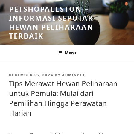
Skip
PETSHOPALLSTON –
to
INFORMASI SEPUTAR
content
HEWAN PELIHARAAN
TERBAIK
Menu
POSTED
DECEMBER 15, 2024
BY
ADMINPET
ON
Tips Merawat Hewan Peliharaan
untuk Pemula: Mulai dari
Pemilihan Hingga Perawatan
Harian