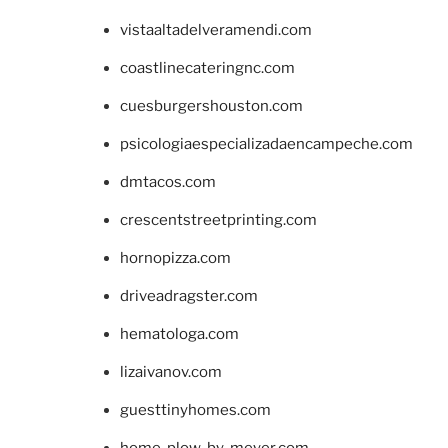
vistaaltadelveramendi.com
coastlinecateringnc.com
cuesburgershouston.com
psicologiaespecializadaencampeche.com
dmtacos.com
crescentstreetprinting.com
hornopizza.com
driveadragster.com
hematologa.com
lizaivanov.com
guesttinyhomes.com
home-plow-by-meyer.com