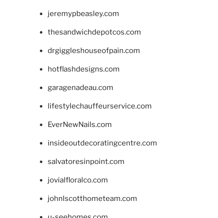
jeremypbeasley.com
thesandwichdepotcos.com
drgiggleshouseofpain.com
hotflashdesigns.com
garagenadeau.com
lifestylechauffeurservice.com
EverNewNails.com
insideoutdecoratingcentre.com
salvatoresinpoint.com
jovialfloralco.com
johnlscotthometeam.com
u-seehomes.com