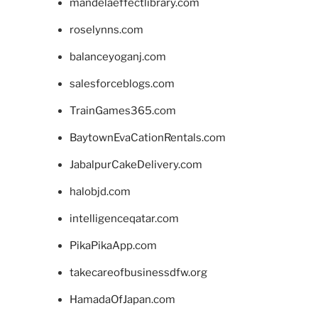
mandelaeffectlibrary.com
roselynns.com
balanceyoganj.com
salesforceblogs.com
TrainGames365.com
BaytownEvaCationRentals.com
JabalpurCakeDelivery.com
halobjd.com
intelligenceqatar.com
PikaPikaApp.com
takecareofbusinessdfw.org
HamadaOfJapan.com