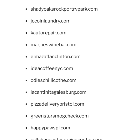
shadyoaksrockportrvpark.com
jccoinlaundry.com
kautorepair.com
marjaeswinebar.com
elmazatlanclinton.com
ideacoffeenyc.com
odieschillicothe.com
lacantinitagalesburg.com
pizzadeliverybristol.com
greenstarsmogcheck.com
happypawspl.com
callahansautoservicecenter.com