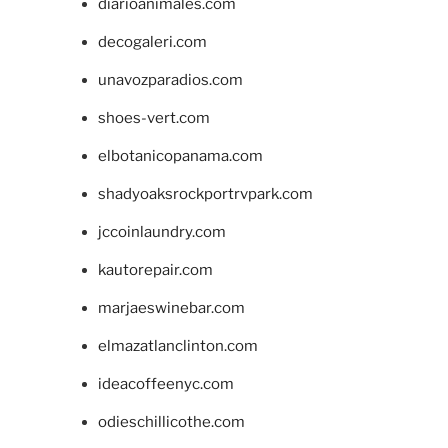
diarioanimales.com
decogaleri.com
unavozparadios.com
shoes-vert.com
elbotanicopanama.com
shadyoaksrockportrvpark.com
jccoinlaundry.com
kautorepair.com
marjaeswinebar.com
elmazatlanclinton.com
ideacoffeenyc.com
odieschillicothe.com