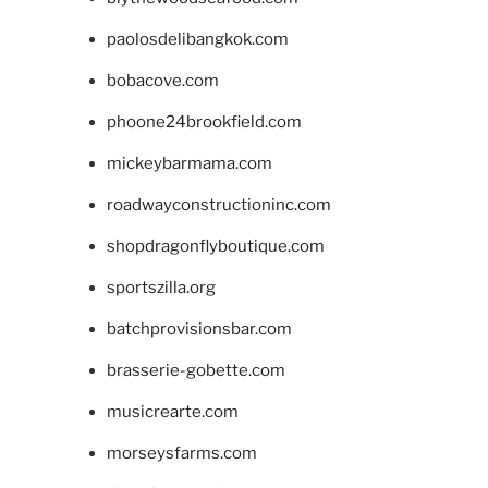
paolosdelibangkok.com
bobacove.com
phoone24brookfield.com
mickeybarmama.com
roadwayconstructioninc.com
shopdragonflyboutique.com
sportszilla.org
batchprovisionsbar.com
brasserie-gobette.com
musicrearte.com
morseysfarms.com