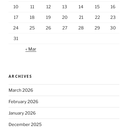
10
11
12
13
14
15
16
17
18
19
20
21
22
23
24
25
26
27
28
29
30
31
« Mar
ARCHIVES
March 2026
February 2026
January 2026
December 2025