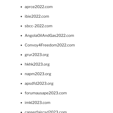
aprce2022.com
ibie2022.com
sbcc-2022.com
AngolaOilAndGas2022.com
Convoy4Freedom2022.com
grur2023.org
hkhk2023.org
napm2023.org
apsdfd2023.org
forumausape2023.com
imkl2023.com
careerfaircsd2023.com