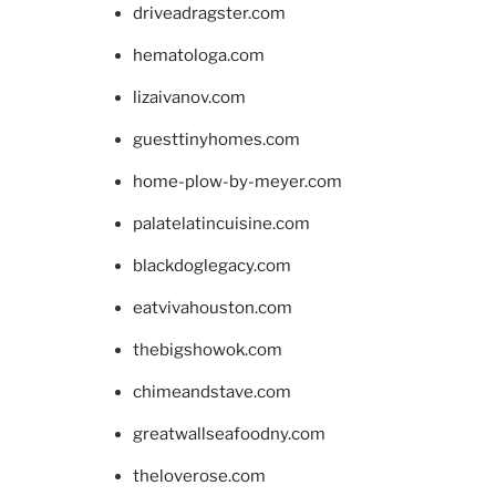
driveadragster.com
hematologa.com
lizaivanov.com
guesttinyhomes.com
home-plow-by-meyer.com
palatelatincuisine.com
blackdoglegacy.com
eatvivahouston.com
thebigshowok.com
chimeandstave.com
greatwallseafoodny.com
theloverose.com