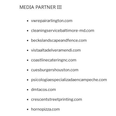
MEDIA PARTNER III
vwrepairarlington.com
cleaningservicebaltimore-md.com
beckslandscapeandfence.com
vistaaltadelveramendi.com
coastlinecateringnc.com
cuesburgershouston.com
psicologiaespecializadaencampeche.com
dmtacos.com
crescentstreetprinting.com
hornopizza.com