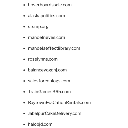
hoverboardssale.com
alaskapolitics.com
stsmp.org
manoelneves.com
mandelaeffectlibrary.com
roselynns.com
balanceyoganj.com
salesforceblogs.com
TrainGames365.com
BaytownEvaCationRentals.com
JabalpurCakeDelivery.com
halobjd.com