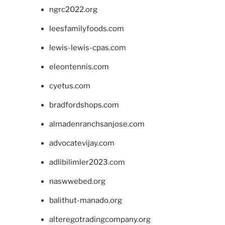
ngrc2022.org
leesfamilyfoods.com
lewis-lewis-cpas.com
eleontennis.com
cyetus.com
bradfordshops.com
almadenranchsanjose.com
advocatevijay.com
adlibilimler2023.com
naswwebed.org
balithut-manado.org
alteregotradingcompany.org