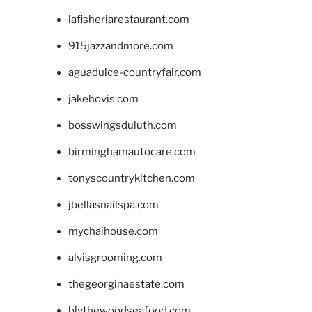
lafisheriarestaurant.com
915jazzandmore.com
aguadulce-countryfair.com
jakehovis.com
bosswingsduluth.com
birminghamautocare.com
tonyscountrykitchen.com
jbellasnailspa.com
mychaihouse.com
alvisgrooming.com
thegeorginaestate.com
blythewoodseafood.com