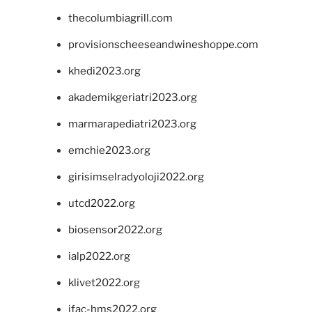
thecolumbiagrill.com
provisionscheeseandwineshoppe.com
khedi2023.org
akademikgeriatri2023.org
marmarapediatri2023.org
emchie2023.org
girisimselradyoloji2022.org
utcd2022.org
biosensor2022.org
ialp2022.org
klivet2022.org
ifac-hms2022.org