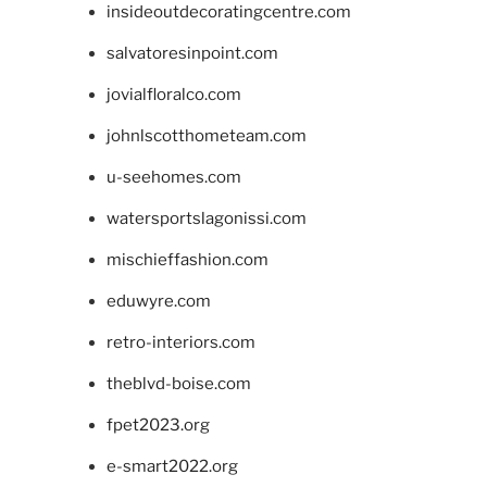
insideoutdecoratingcentre.com
salvatoresinpoint.com
jovialfloralco.com
johnlscotthometeam.com
u-seehomes.com
watersportslagonissi.com
mischieffashion.com
eduwyre.com
retro-interiors.com
theblvd-boise.com
fpet2023.org
e-smart2022.org