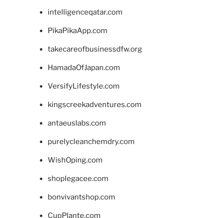
intelligenceqatar.com
PikaPikaApp.com
takecareofbusinessdfw.org
HamadaOfJapan.com
VersifyLifestyle.com
kingscreekadventures.com
antaeuslabs.com
purelycleanchemdry.com
WishOping.com
shoplegacee.com
bonvivantshop.com
CupPlante.com