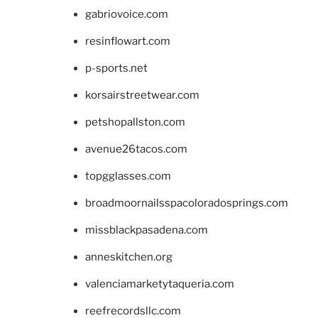
gabriovoice.com
resinflowart.com
p-sports.net
korsairstreetwear.com
petshopallston.com
avenue26tacos.com
topgglasses.com
broadmoornailsspacoloradosprings.com
missblackpasadena.com
anneskitchen.org
valenciamarketytaqueria.com
reefrecordsllc.com