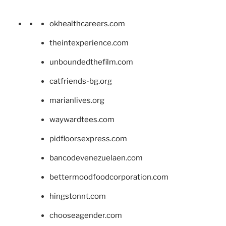
okhealthcareers.com
theintexperience.com
unboundedthefilm.com
catfriends-bg.org
marianlives.org
waywardtees.com
pidfloorsexpress.com
bancodevenezuelaen.com
bettermoodfoodcorporation.com
hingstonnt.com
chooseagender.com