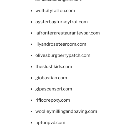
wolfcitytattoo.com
oysterbayturkeytrot.com
lafronterarestauranteybar.com
lilyandrosetearoom.com
olivesburgberrypatch.com
theslushkids.com
giobastian.com
glpascensori.com
rifloorepoxy.com
woolleymillingandpaving.com
uptonpvd.com