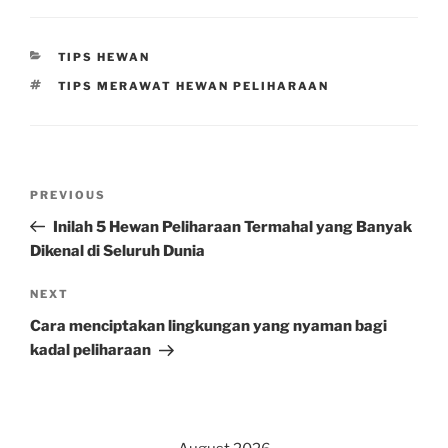
CATEGORIES
TIPS HEWAN
TAGS
TIPS MERAWAT HEWAN PELIHARAAN
Post
Previous
PREVIOUS
navigation
Post
Inilah 5 Hewan Peliharaan Termahal yang Banyak
Dikenal di Seluruh Dunia
Next
NEXT
Post
Cara menciptakan lingkungan yang nyaman bagi
kadal peliharaan