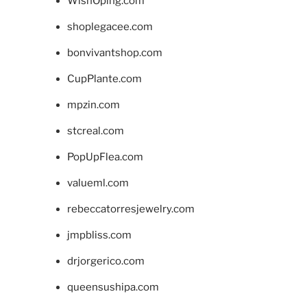
WishOping.com
shoplegacee.com
bonvivantshop.com
CupPlante.com
mpzin.com
stcreal.com
PopUpFlea.com
valueml.com
rebeccatorresjewelry.com
jmpbliss.com
drjorgerico.com
queensushipa.com