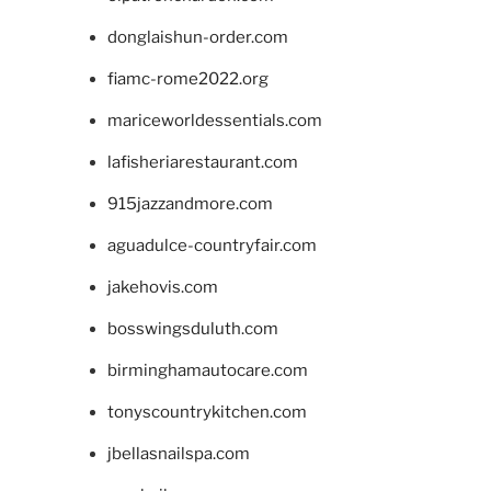
donglaishun-order.com
fiamc-rome2022.org
mariceworldessentials.com
lafisheriarestaurant.com
915jazzandmore.com
aguadulce-countryfair.com
jakehovis.com
bosswingsduluth.com
birminghamautocare.com
tonyscountrykitchen.com
jbellasnailspa.com