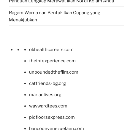
Panduan Lengkap Merawat Ikan Koi di Kolam Anda
Ragam Warna dan Bentuk Ikan Cupang yang
Menakjubkan
okhealthcareers.com
theintexperience.com
unboundedthefilm.com
catfriends-bg.org
marianlives.org
waywardtees.com
pidfloorsexpress.com
bancodevenezuelaen.com