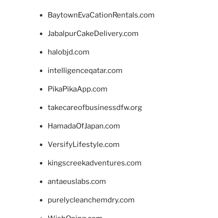
BaytownEvaCationRentals.com
JabalpurCakeDelivery.com
halobjd.com
intelligenceqatar.com
PikaPikaApp.com
takecareofbusinessdfw.org
HamadaOfJapan.com
VersifyLifestyle.com
kingscreekadventures.com
antaeuslabs.com
purelycleanchemdry.com