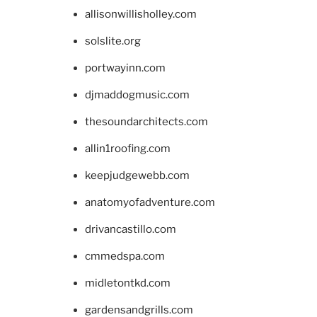
allisonwillisholley.com
solslite.org
portwayinn.com
djmaddogmusic.com
thesoundarchitects.com
allin1roofing.com
keepjudgewebb.com
anatomyofadventure.com
drivancastillo.com
cmmedspa.com
midletontkd.com
gardensandgrills.com