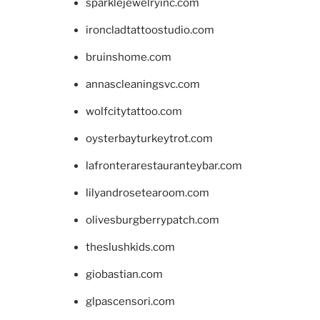
sparklejewelryinc.com
ironcladtattoostudio.com
bruinshome.com
annascleaningsvc.com
wolfcitytattoo.com
oysterbayturkeytrot.com
lafronterarestauranteybar.com
lilyandrosetearoom.com
olivesburgberrypatch.com
theslushkids.com
giobastian.com
glpascensori.com