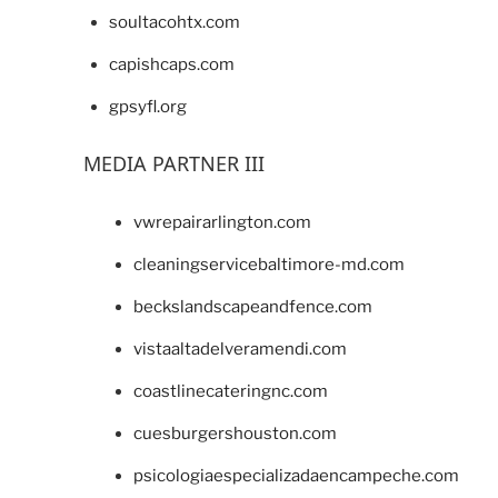
soultacohtx.com
capishcaps.com
gpsyfl.org
MEDIA PARTNER III
vwrepairarlington.com
cleaningservicebaltimore-md.com
beckslandscapeandfence.com
vistaaltadelveramendi.com
coastlinecateringnc.com
cuesburgershouston.com
psicologiaespecializadaencampeche.com