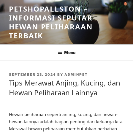
Skip
PETSHOPALLSTON –
to
INFORMASI SEPUTAR
content
HEWAN PELIHARAAN
TERBAIK
Menu
POSTED
SEPTEMBER 23, 2024
BY
ADMINPET
ON
Tips Merawat Anjing, Kucing, dan
Hewan Peliharaan Lainnya
Hewan peliharaan seperti anjing, kucing, dan hewan-
hewan lainnya adalah bagian penting dari keluarga kita.
Merawat hewan peliharaan membutuhkan perhatian