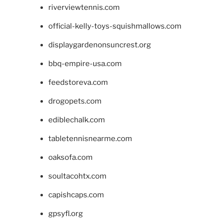
riverviewtennis.com
official-kelly-toys-squishmallows.com
displaygardenonsuncrest.org
bbq-empire-usa.com
feedstoreva.com
drogopets.com
ediblechalk.com
tabletennisnearme.com
oaksofa.com
soultacohtx.com
capishcaps.com
gpsyfl.org