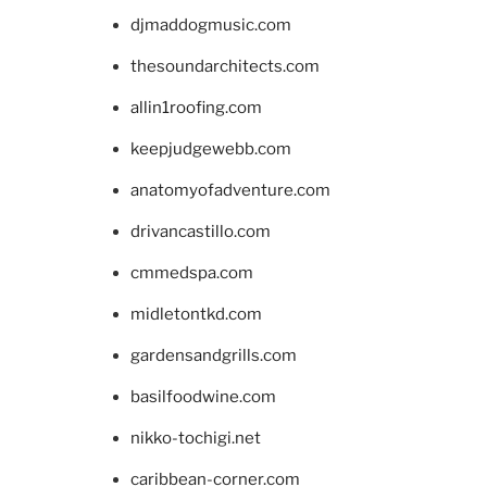
djmaddogmusic.com
thesoundarchitects.com
allin1roofing.com
keepjudgewebb.com
anatomyofadventure.com
drivancastillo.com
cmmedspa.com
midletontkd.com
gardensandgrills.com
basilfoodwine.com
nikko-tochigi.net
caribbean-corner.com