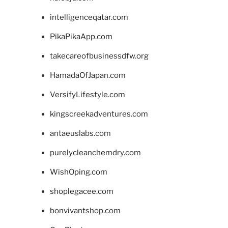
intelligenceqatar.com
PikaPikaApp.com
takecareofbusinessdfw.org
HamadaOfJapan.com
VersifyLifestyle.com
kingscreekadventures.com
antaeuslabs.com
purelycleanchemdry.com
WishOping.com
shoplegacee.com
bonvivantshop.com