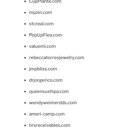
CupPlante.com
mpzin.com
stcreal.com
PopUpFlea.com
valueml.com
rebeccatorresjewelry.com
jmpbliss.com
drjorgerico.com
queensushipa.com
wendyweimerdds.com
ameri-camp.com
hrsreceivables.com