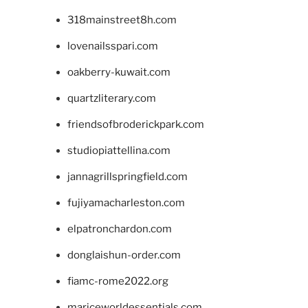
318mainstreet8h.com
lovenailsspari.com
oakberry-kuwait.com
quartzliterary.com
friendsofbroderickpark.com
studiopiattellina.com
jannagrillspringfield.com
fujiyamacharleston.com
elpatronchardon.com
donglaishun-order.com
fiamc-rome2022.org
mariceworldessentials.com