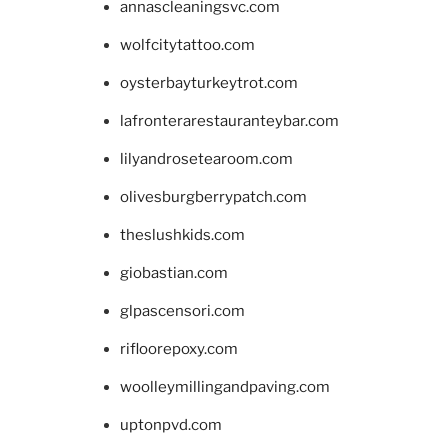
annascleaningsvc.com
wolfcitytattoo.com
oysterbayturkeytrot.com
lafronterarestauranteybar.com
lilyandrosetearoom.com
olivesburgberrypatch.com
theslushkids.com
giobastian.com
glpascensori.com
rifloorepoxy.com
woolleymillingandpaving.com
uptonpvd.com