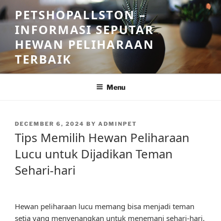
Skip
PETSHOPALLSTON –
to
INFORMASI SEPUTAR
content
HEWAN PELIHARAAN
TERBAIK
Menu
POSTED
DECEMBER 6, 2024
BY
ADMINPET
ON
Tips Memilih Hewan Peliharaan
Lucu untuk Dijadikan Teman
Sehari-hari
Hewan peliharaan lucu memang bisa menjadi teman
setia yang menyenangkan untuk menemani sehari-hari.