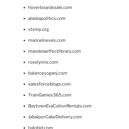
hoverboardssale.com
alaskapolitics.com
stsmp.org
manoelneves.com
mandelaeffectlibrary.com
roselynns.com
balanceyoganj.com
salesforceblogs.com
TrainGames365.com
BaytownEvaCationRentals.com
JabalpurCakeDelivery.com
halobjd.com