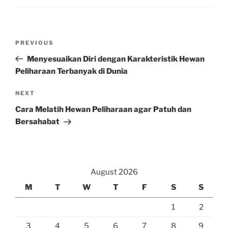
Post
Previous
PREVIOUS
navigation
Post
Menyesuaikan Diri dengan Karakteristik Hewan
Peliharaan Terbanyak di Dunia
Next
NEXT
Post
Cara Melatih Hewan Peliharaan agar Patuh dan
Bersahabat
August 2026
M
T
W
T
F
S
S
1
2
3
4
5
6
7
8
9