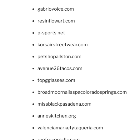
gabriovoice.com
resinflowart.com
p-sports.net
korsairstreetwear.com
petshopallston.com
avenue26tacos.com
topgglasses.com
broadmoornailsspacoloradosprings.com
missblackpasadena.com
anneskitchen.org
valenciamarketytaqueria.com
reefrecordsllc.com