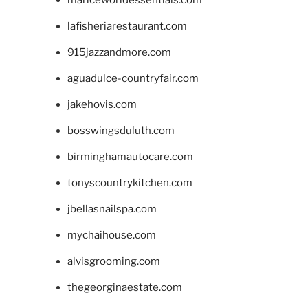
mariceworldessentials.com
lafisheriarestaurant.com
915jazzandmore.com
aguadulce-countryfair.com
jakehovis.com
bosswingsduluth.com
birminghamautocare.com
tonyscountrykitchen.com
jbellasnailspa.com
mychaihouse.com
alvisgrooming.com
thegeorginaestate.com