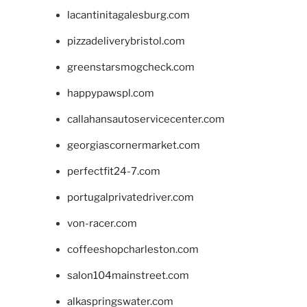
lacantinitagalesburg.com
pizzadeliverybristol.com
greenstarsmogcheck.com
happypawspl.com
callahansautoservicecenter.com
georgiascornermarket.com
perfectfit24-7.com
portugalprivatedriver.com
von-racer.com
coffeeshopcharleston.com
salon104mainstreet.com
alkaspringswater.com