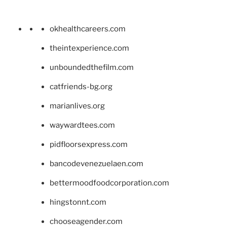
okhealthcareers.com
theintexperience.com
unboundedthefilm.com
catfriends-bg.org
marianlives.org
waywardtees.com
pidfloorsexpress.com
bancodevenezuelaen.com
bettermoodfoodcorporation.com
hingstonnt.com
chooseagender.com