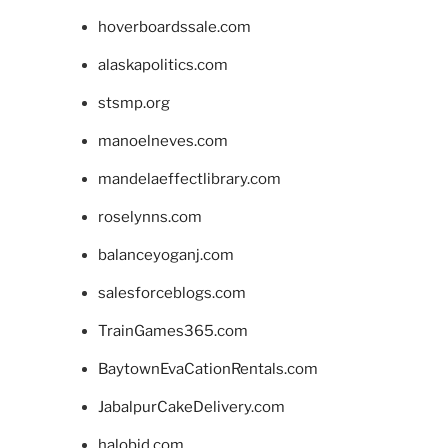
hoverboardssale.com
alaskapolitics.com
stsmp.org
manoelneves.com
mandelaeffectlibrary.com
roselynns.com
balanceyoganj.com
salesforceblogs.com
TrainGames365.com
BaytownEvaCationRentals.com
JabalpurCakeDelivery.com
halobjd.com