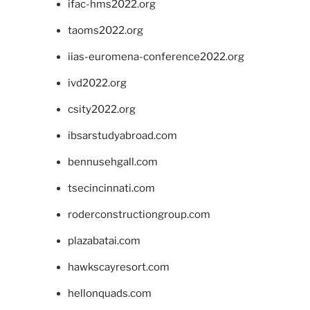
ifac-hms2022.org
taoms2022.org
iias-euromena-conference2022.org
ivd2022.org
csity2022.org
ibsarstudyabroad.com
bennusehgall.com
tsecincinnati.com
roderconstructiongroup.com
plazabatai.com
hawkscayresort.com
hellonquads.com