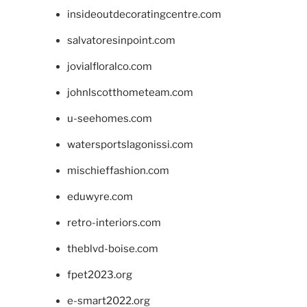
insideoutdecoratingcentre.com
salvatoresinpoint.com
jovialfloralco.com
johnlscotthometeam.com
u-seehomes.com
watersportslagonissi.com
mischieffashion.com
eduwyre.com
retro-interiors.com
theblvd-boise.com
fpet2023.org
e-smart2022.org