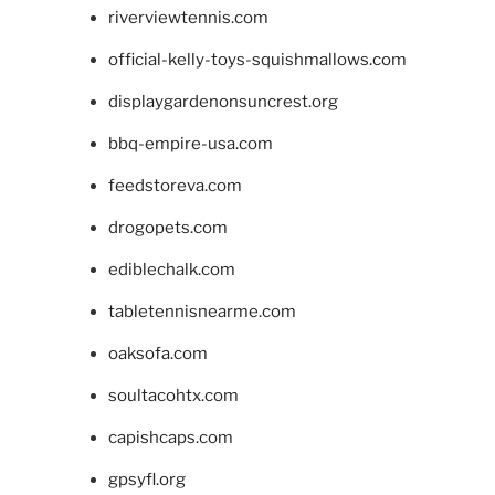
riverviewtennis.com
official-kelly-toys-squishmallows.com
displaygardenonsuncrest.org
bbq-empire-usa.com
feedstoreva.com
drogopets.com
ediblechalk.com
tabletennisnearme.com
oaksofa.com
soultacohtx.com
capishcaps.com
gpsyfl.org