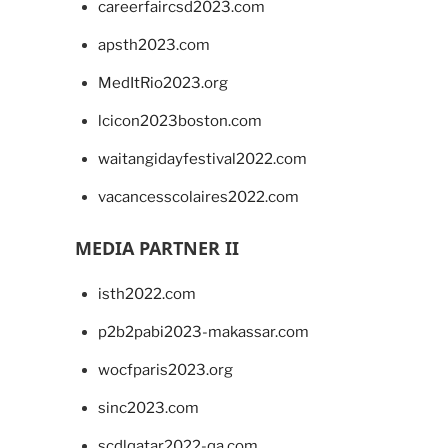
careerfaircsd2023.com
apsth2023.com
MedItRio2023.org
lcicon2023boston.com
waitangidayfestival2022.com
vacancesscolaires2022.com
MEDIA PARTNER II
isth2022.com
p2b2pabi2023-makassar.com
wocfparis2023.org
sinc2023.com
scdlqatar2022-qa.com