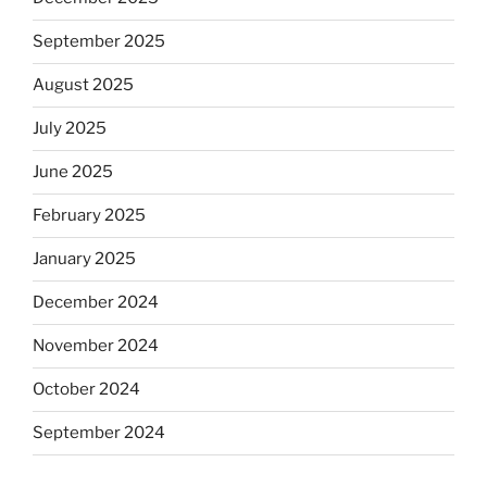
September 2025
August 2025
July 2025
June 2025
February 2025
January 2025
December 2024
November 2024
October 2024
September 2024