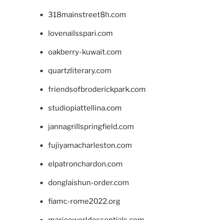
318mainstreet8h.com
lovenailsspari.com
oakberry-kuwait.com
quartzliterary.com
friendsofbroderickpark.com
studiopiattellina.com
jannagrillspringfield.com
fujiyamacharleston.com
elpatronchardon.com
donglaishun-order.com
fiamc-rome2022.org