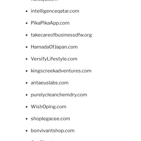
intelligenceqatar.com
PikaPikaApp.com
takecareofbusinessdfw.org
HamadaOfJapan.com
VersifyLifestyle.com
kingscreekadventures.com
antaeuslabs.com
purelycleanchemdry.com
WishOping.com
shoplegacee.com
bonvivantshop.com