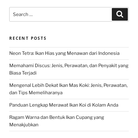
Search
Search
for:
RECENT POSTS
Neon Tetra: Ikan Hias yang Menawan dari Indonesia
Memahami Discus: Jenis, Perawatan, dan Penyakit yang
Biasa Terjadi
Mengenal Lebih Dekat Ikan Mas Koki: Jenis, Perawatan,
dan Tips Memeliharanya
Panduan Lengkap Merawat Ikan Koi di Kolam Anda
Ragam Warna dan Bentuk Ikan Cupang yang
Menakjubkan