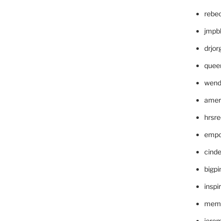
rebe
jmpb
drjor
quee
wend
amer
hrsr
empc
cinde
bigp
inspi
memm
jere