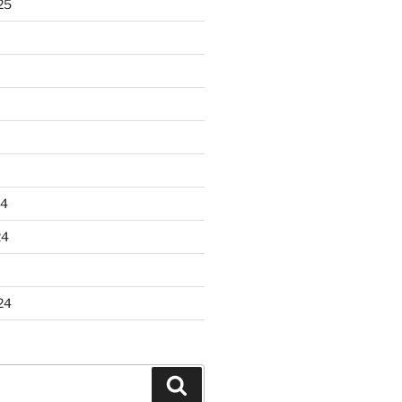
25
24
24
24
Search