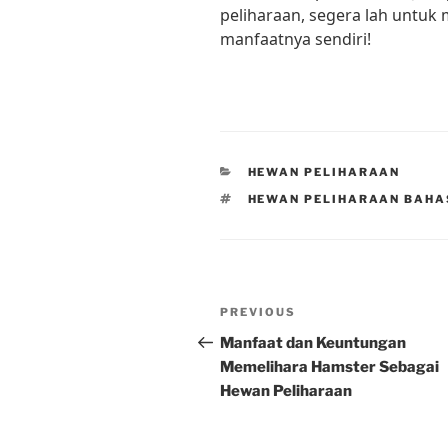
peliharaan, segera lah untuk 
manfaatnya sendiri!
CATEGORIES
HEWAN PELIHARAAN
TAGS
HEWAN PELIHARAAN BAHA
Post
Previous
PREVIOUS
navigation
Post
Manfaat dan Keuntungan
Memelihara Hamster Sebagai
Hewan Peliharaan