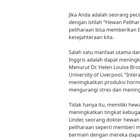
Jika Anda adalah seorang peci
dengan istilah “Hewan Peliha
peliharaan bisa memberikan 
kesejahteraan kita.
Salah satu manfaat utama dar
Inggris adalah dapat meningk
Menurut Dr. Helen Louise Broo
University of Liverpool, “Int
meningkatkan produksi horm
mengurangi stres dan mening
Tidak hanya itu, memiliki hew
meningkatkan tingkat kebugar
Linder, seorang dokter hewan 
peliharaan seperti memberi 
bermain dengan mereka dapa