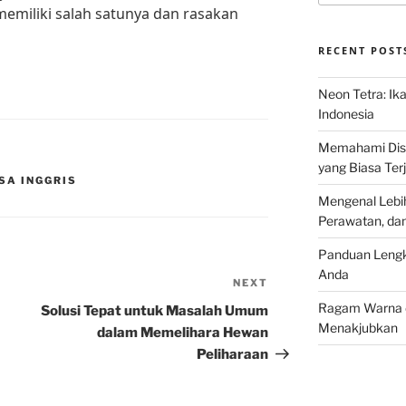
memiliki salah satunya dan rasakan
RECENT POST
Neon Tetra: Ik
Indonesia
Memahami Discu
yang Biasa Terj
SA INGGRIS
Mengenal Lebih
Perawatan, da
Panduan Lengk
Anda
NEXT
Next
Post
Ragam Warna d
Solusi Tepat untuk Masalah Umum
Menakjubkan
dalam Memelihara Hewan
Peliharaan