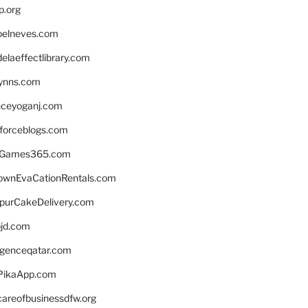
p.org
elneves.com
laeffectlibrary.com
lynns.com
nceyoganj.com
sforceblogs.com
nGames365.com
ownEvaCationRentals.com
lpurCakeDelivery.com
bjd.com
ligenceqatar.com
PikaApp.com
careofbusinessdfw.org