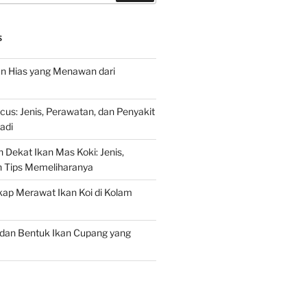
S
an Hias yang Menawan dari
s: Jenis, Perawatan, dan Penyakit
adi
 Dekat Ikan Mas Koki: Jenis,
n Tips Memeliharanya
ap Merawat Ikan Koi di Kolam
an Bentuk Ikan Cupang yang