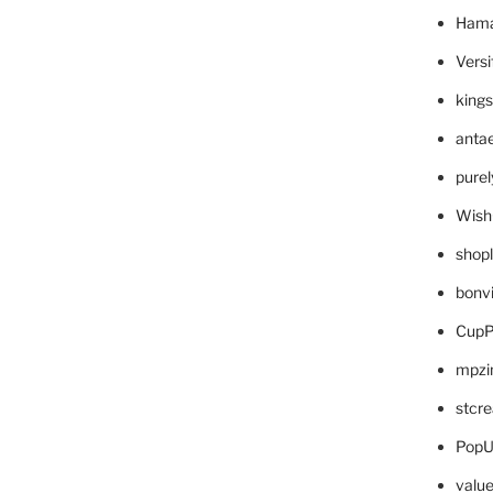
Hama
Versi
king
anta
pure
Wish
shop
bonv
CupP
mpzi
stcr
PopU
valu