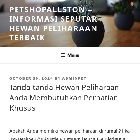
Skip
PETSHOPALLSTON –
to
INFORMASI SEPUTAR
content
HEWAN PELIHARAAN
TERBAIK
Menu
POSTED
OCTOBER 30, 2024
BY
ADMINPET
ON
Tanda-tanda Hewan Peliharaan
Anda Membutuhkan Perhatian
Khusus
Apakah Anda memiliki hewan peliharaan di rumah? Jika
iya, pastikan Anda selalu memperhatikan tanda-tanda