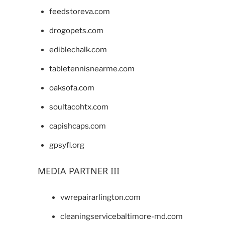
feedstoreva.com
drogopets.com
ediblechalk.com
tabletennisnearme.com
oaksofa.com
soultacohtx.com
capishcaps.com
gpsyfl.org
MEDIA PARTNER III
vwrepairarlington.com
cleaningservicebaltimore-md.com