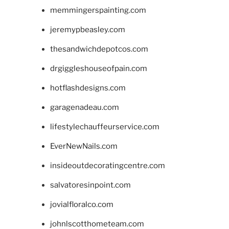
memmingerspainting.com
jeremypbeasley.com
thesandwichdepotcos.com
drgiggleshouseofpain.com
hotflashdesigns.com
garagenadeau.com
lifestylechauffeurservice.com
EverNewNails.com
insideoutdecoratingcentre.com
salvatoresinpoint.com
jovialfloralco.com
johnlscotthometeam.com