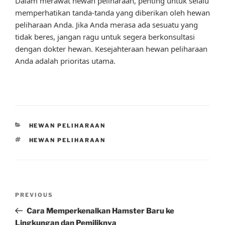
Dalam merawat hewan peliharaan, penting untuk selalu
memperhatikan tanda-tanda yang diberikan oleh hewan
peliharaan Anda. Jika Anda merasa ada sesuatu yang
tidak beres, jangan ragu untuk segera berkonsultasi
dengan dokter hewan. Kesejahteraan hewan peliharaan
Anda adalah prioritas utama.
CATEGORIES
HEWAN PELIHARAAN
TAGS
HEWAN PELIHARAAN
Post
Previous
PREVIOUS
navigation
Post
Cara Memperkenalkan Hamster Baru ke
Lingkungan dan Pemiliknya