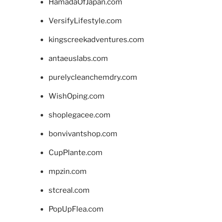
HamadaOfJapan.com
VersifyLifestyle.com
kingscreekadventures.com
antaeuslabs.com
purelycleanchemdry.com
WishOping.com
shoplegacee.com
bonvivantshop.com
CupPlante.com
mpzin.com
stcreal.com
PopUpFlea.com