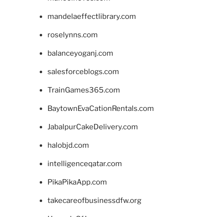
mandelaeffectlibrary.com
roselynns.com
balanceyoganj.com
salesforceblogs.com
TrainGames365.com
BaytownEvaCationRentals.com
JabalpurCakeDelivery.com
halobjd.com
intelligenceqatar.com
PikaPikaApp.com
takecareofbusinessdfw.org