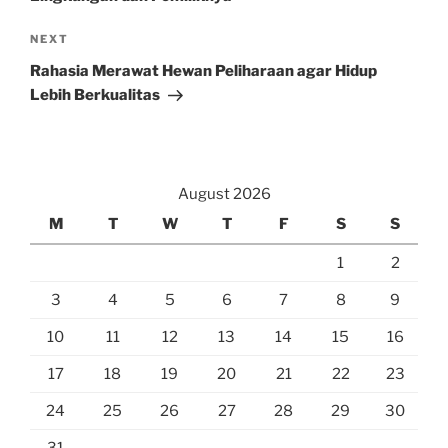
Next
NEXT
Post
Rahasia Merawat Hewan Peliharaan agar Hidup
Lebih Berkualitas
August 2026
M
T
W
T
F
S
S
1
2
3
4
5
6
7
8
9
10
11
12
13
14
15
16
17
18
19
20
21
22
23
24
25
26
27
28
29
30