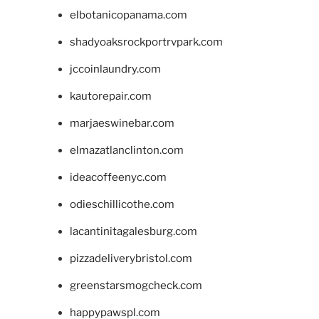
elbotanicopanama.com
shadyoaksrockportrvpark.com
jccoinlaundry.com
kautorepair.com
marjaeswinebar.com
elmazatlanclinton.com
ideacoffeenyc.com
odieschillicothe.com
lacantinitagalesburg.com
pizzadeliverybristol.com
greenstarsmogcheck.com
happypawspl.com