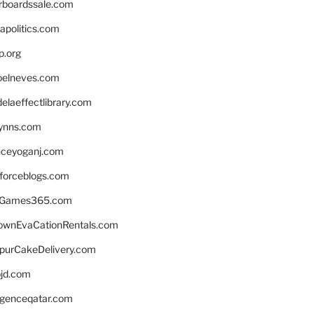
rboardssale.com
apolitics.com
p.org
elneves.com
laeffectlibrary.com
lynns.com
nceyoganj.com
sforceblogs.com
nGames365.com
ownEvaCationRentals.com
lpurCakeDelivery.com
bjd.com
ligenceqatar.com