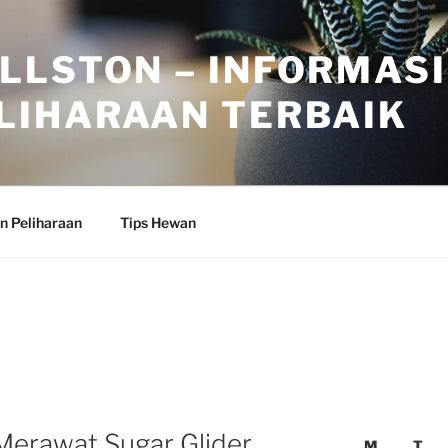
LLSTON – INFORMASI
LIHARAAN TERBAIK
n Peliharaan
Tips Hewan
erawat Sugar Glider
M
T