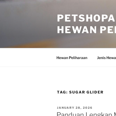
Skip
to
PETSHOPA
content
HEWAN PE
Hewan Peliharaan
Jenis Hewa
TAG:
SUGAR GLIDER
POSTED
JANUARY 28, 2026
ON
Panduan Lengkap M