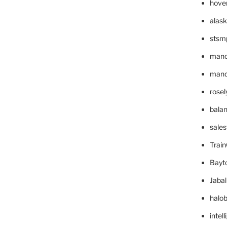
hove
alask
stsm
mano
mande
rose
bala
sale
Trai
Bayt
Jaba
halo
intel