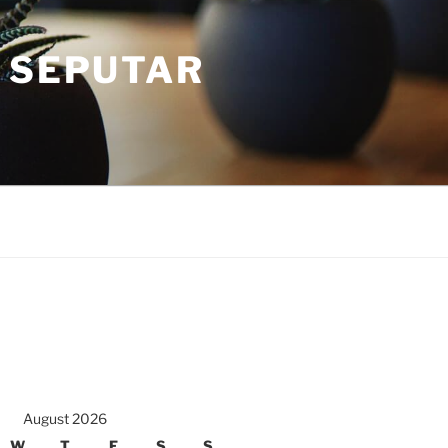
 SEPUTAR
August 2026
W
T
F
S
S