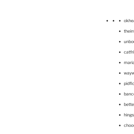
okhe
thei
unbo
catfr
maria
wayw
pidf
banc
bett
hing
choo