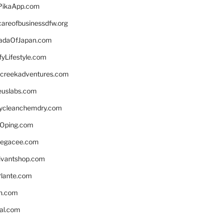
PikaApp.com
careofbusinessdfw.org
daOfJapan.com
fyLifestyle.com
screekadventures.com
euslabs.com
lycleanchemdry.com
Oping.com
legacee.com
ivantshop.com
lante.com
n.com
eal.com