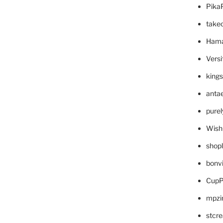
Pika
take
Hama
Versi
king
anta
pure
Wish
shop
bonv
CupP
mpzi
stcr