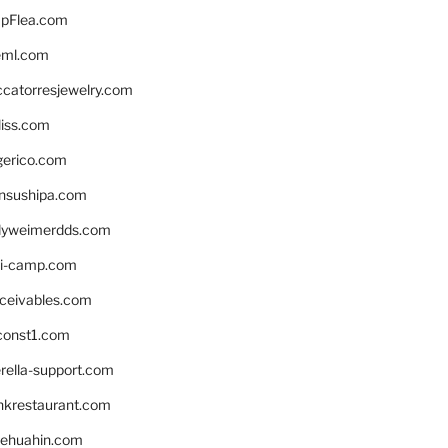
pFlea.com
eml.com
ccatorresjewelry.com
liss.com
gerico.com
nsushipa.com
yweimerdds.com
i-camp.com
eceivables.com
onst1.com
rella-support.com
inkrestaurant.com
rehuahin.com