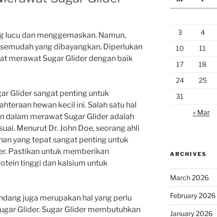
3
4
ng lucu dan menggemaskan. Namun,
h semudah yang dibayangkan. Diperlukan
10
11
at merawat Sugar Glider dengan baik
17
18
24
25
r Glider sangat penting untuk
31
teraan hewan kecil ini. Salah satu hal
« Mar
an dalam merawat Sugar Glider adalah
i. Menurut Dr. John Doe, seorang ahli
an yang tepat sangat penting untuk
er. Pastikan untuk memberikan
ARCHIVES
ein tinggi dan kalsium untuk
March 2026
February 2026
ndang juga merupakan hal yang perlu
ugar Glider. Sugar Glider membutuhkan
January 2026