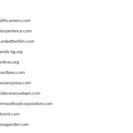
althcareers.com
ntexperience.com
undedthefilm.com
iends-bg.org
nlives.org
ardtees.com
loorsexpress.com
odevenezuelaen.com
ermoodfoodcorporation.com
stonnt.com
seagender.com