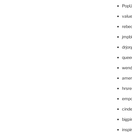
PopU
valu
rebe
jmpb
drjor
quee
wend
amer
hrsr
empc
cinde
bigp
inspi