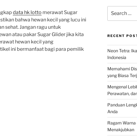
Search
ngkap
data hk lotto
merawat Sugar
for:
astikan bahwa hewan kecil yang lucu ini
n sehat. Jangan ragu untuk
wan atau pakar Sugar Glider jika kita
RECENT POS
rawat hewan kecil yang
kel ini bermanfaat bagi para pemilik
Neon Tetra: Ik
Indonesia
Memahami Discu
yang Biasa Terj
Mengenal Lebih
Perawatan, da
Panduan Lengk
Anda
Ragam Warna d
Menakjubkan