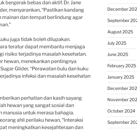
 bergerak bebas dan aktif. Dr. Jane
December 20
ider, menyarankan, “Pastikan kandang
n mainan dan tempat berlindung agar
September 20
man.”
August 2025
kuku juga tidak boleh dilupakan.
July 2025
ecara teratur dapat membantu menjaga
i risiko terjadinya masalah kesehatan.
June 2025
ter hewan, menekankan pentingnya
February 2025
Sugar Glider, “Perawatan bulu dan kuku
erjadinya infeksi dan masalah kesehatan
January 2025
December 20
emberikan perhatian dan kasih sayang
November 20
lah hewan yang sangat sosial dan
October 2024
 manusia untuk merasa bahagia.
orang ahli perilaku hewan, “Interaksi
September 20
apat meningkatkan kesejahteraan dan