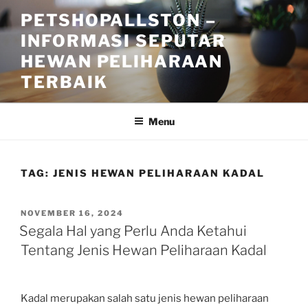
Skip
PETSHOPALLSTON –
to
INFORMASI SEPUTAR
content
HEWAN PELIHARAAN
TERBAIK
Menu
TAG:
JENIS HEWAN PELIHARAAN KADAL
POSTED
NOVEMBER 16, 2024
ON
Segala Hal yang Perlu Anda Ketahui
Tentang Jenis Hewan Peliharaan Kadal
Kadal merupakan salah satu jenis hewan peliharaan