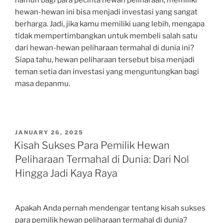
namun bagi para pecinta hewan peliharaan, memiliki
hewan-hewan ini bisa menjadi investasi yang sangat
berharga. Jadi, jika kamu memiliki uang lebih, mengapa
tidak mempertimbangkan untuk membeli salah satu
dari hewan-hewan peliharaan termahal di dunia ini?
Siapa tahu, hewan peliharaan tersebut bisa menjadi
teman setia dan investasi yang menguntungkan bagi
masa depanmu.
POSTED
JANUARY 26, 2025
ON
Kisah Sukses Para Pemilik Hewan
Peliharaan Termahal di Dunia: Dari Nol
Hingga Jadi Kaya Raya
Apakah Anda pernah mendengar tentang kisah sukses
para pemilik hewan peliharaan termahal di dunia?