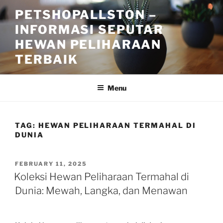
Skip
PETSHOPALLSTON –
to
INFORMASI SEPUTAR
content
HEWAN PELIHARAAN
TERBAIK
Menu
TAG:
HEWAN PELIHARAAN TERMAHAL DI
DUNIA
POSTED
FEBRUARY 11, 2025
ON
Koleksi Hewan Peliharaan Termahal di
Dunia: Mewah, Langka, dan Menawan