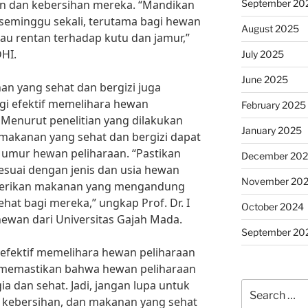
September 20
 dan kebersihan mereka. “Mandikan
seminggu sekali, terutama bagi hewan
August 2025
tau rentan terhadap kutu dan jamur,”
DHI.
July 2025
June 2025
an yang sehat dan bergizi juga
gi efektif memelihara hewan
February 2025
 Menurut penelitian yang dilakukan
January 2025
 makanan yang sehat dan bergizi dapat
umur hewan peliharaan. “Pastikan
December 20
uai dengan jenis dan usia hewan
November 20
mberikan makanan yang mengandung
hat bagi mereka,” ungkap Prof. Dr. I
October 2024
hewan dari Universitas Gajah Mada.
September 20
efektif memelihara hewan peliharaan
t memastikan bahwa hewan peliharaan
a dan sehat. Jadi, jangan lupa untuk
Search
, kebersihan, dan makanan yang sehat
for: