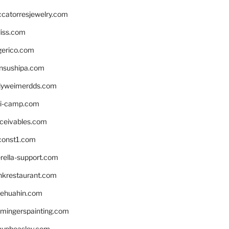
ccatorresjewelry.com
liss.com
gerico.com
nsushipa.com
yweimerdds.com
i-camp.com
eceivables.com
onst1.com
rella-support.com
inkrestaurant.com
rehuahin.com
ingerspainting.com
mypbeasley.com