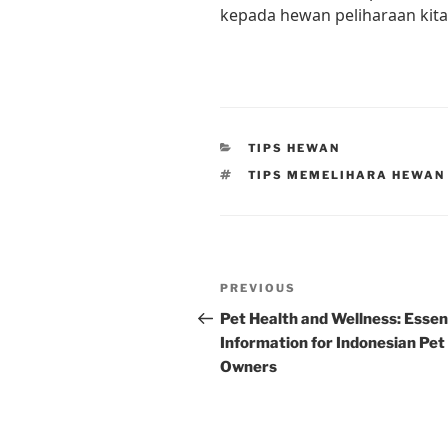
kepada hewan peliharaan kita 
CATEGORIES
TIPS HEWAN
TAGS
TIPS MEMELIHARA HEWAN
Post
Previous
PREVIOUS
navigation
Post
Pet Health and Wellness: Essen
Information for Indonesian Pet
Owners