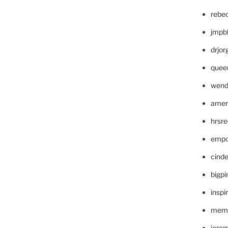
rebe
jmpb
drjor
quee
wend
amer
hrsr
empc
cinde
bigp
inspi
memm
jere