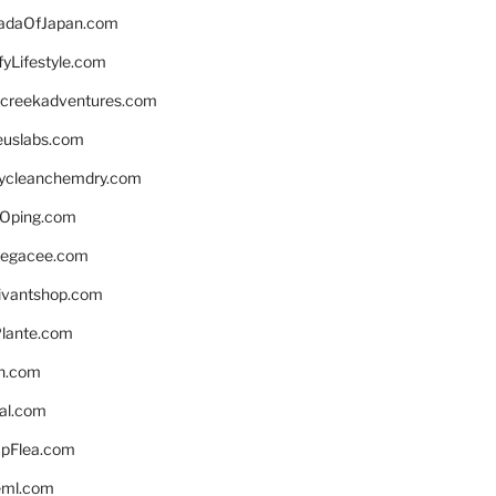
daOfJapan.com
fyLifestyle.com
screekadventures.com
euslabs.com
lycleanchemdry.com
Oping.com
legacee.com
ivantshop.com
lante.com
n.com
eal.com
pFlea.com
eml.com