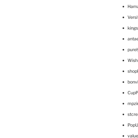
Hama
Versi
king
anta
pure
Wish
shop
bonv
CupP
mpzi
stcr
PopU
valu