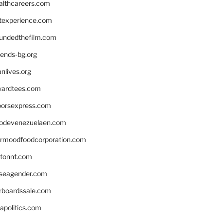
althcareers.com
ntexperience.com
undedthefilm.com
iends-bg.org
nlives.org
ardtees.com
loorsexpress.com
odevenezuelaen.com
ermoodfoodcorporation.com
stonnt.com
seagender.com
rboardssale.com
apolitics.com