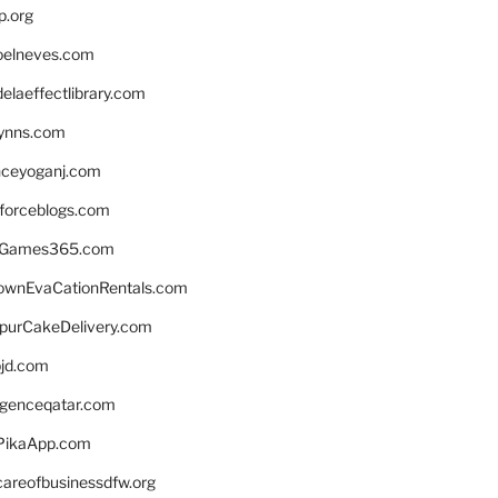
p.org
elneves.com
laeffectlibrary.com
lynns.com
nceyoganj.com
sforceblogs.com
nGames365.com
ownEvaCationRentals.com
lpurCakeDelivery.com
bjd.com
ligenceqatar.com
PikaApp.com
careofbusinessdfw.org