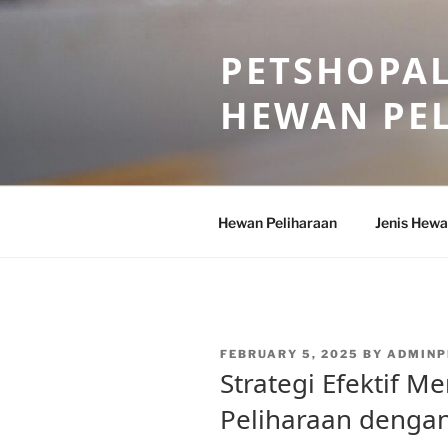
Skip
to
PETSHOPAL
content
HEWAN PE
Hewan Peliharaan
Jenis Hewa
POSTED
FEBRUARY 5, 2025
BY
ADMINP
ON
Strategi Efektif 
Peliharaan dengan