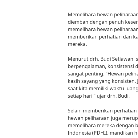
Memelihara hewan peliharaan
diemban dengan penuh keserius
memelihara hewan peliharaan
memberikan perhatian dan ka
mereka.
Menurut drh. Budi Setiawan,
berpengalaman, konsistensi 
sangat penting. “Hewan pelih
kasih sayang yang konsisten
saat kita memiliki waktu luang
setiap hari,” ujar drh. Budi.
Selain memberikan perhatian
hewan peliharaan juga merupa
memelihara mereka dengan ba
Indonesia (PDHI), mandikan h