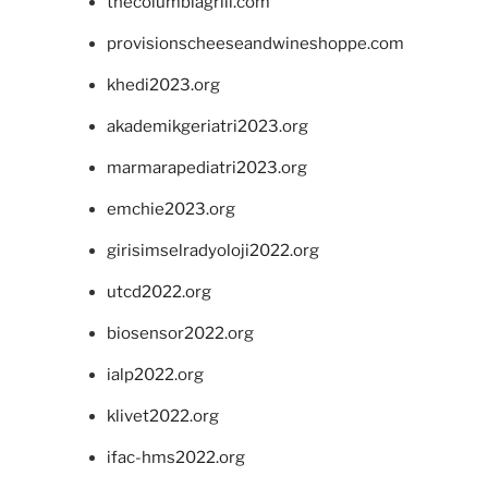
thecolumbiagrill.com
provisionscheeseandwineshoppe.com
khedi2023.org
akademikgeriatri2023.org
marmarapediatri2023.org
emchie2023.org
girisimselradyoloji2022.org
utcd2022.org
biosensor2022.org
ialp2022.org
klivet2022.org
ifac-hms2022.org