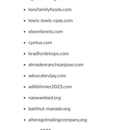
leesfamilyfoods.com
lewis-lewis-cpas.com
eleontennis.com
cyetus.com
bradfordshops.com
almadenranchsanjose.com
advocatevijay.com
adlibilimler2023.com
naswwebed.org
balithut-manado.org
alteregotradingcompany.org