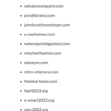
salvatoresinpoint.com
jovialfloralco.com
johnlscotthometeam.com
u-seehomes.com
watersportslagonissi.com
mischieffashion.com
eduwyre.com
retro-interiors.com
theblvd-boise.com
fpet2023.org
e-smart2022.org
ngrc2022.org