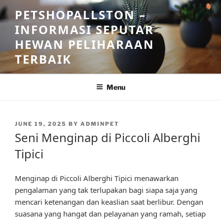
Skip
PETSHOPALLSTON –
to
INFORMASI SEPUTAR
content
HEWAN PELIHARAAN
TERBAIK
Menu
POSTED
JUNE 19, 2025
BY
ADMINPET
ON
Seni Menginap di Piccoli Alberghi
Tipici
Menginap di Piccoli Alberghi Tipici menawarkan
pengalaman yang tak terlupakan bagi siapa saja yang
mencari ketenangan dan keaslian saat berlibur. Dengan
suasana yang hangat dan pelayanan yang ramah, setiap