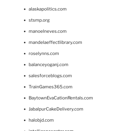
alaskapolitics.com
stsmp.org
manoelneves.com
mandelaeffectlibrary.com
roselynns.com
balanceyoganj.com
salesforceblogs.com
TrainGames365.com
BaytownEvaCationRentals.com
JabalpurCakeDelivery.com
halobjd.com