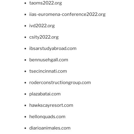
taoms2022.org
iias-euromena-conference2022.org
ivd2022.org
csity2022.org
ibsarstudyabroad.com
bennusehgall.com
tsecincinnati.com
roderconstructiongroup.com
plazabatai.com
hawkscayresort.com
hellonquads.com
diarioanimales.com