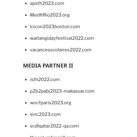
apsth2023.com
MedItRio2023.org
lcicon2023boston.com
waitangidayfestival2022.com
vacancesscolaires2022.com
MEDIA PARTNER II
isth2022.com
p2b2pabi2023-makassar.com
wocfparis2023.org
sinc2023.com
scdlqatar2022-qa.com