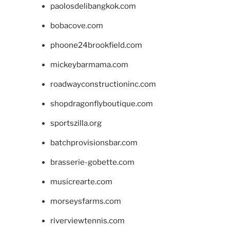
paolosdelibangkok.com
bobacove.com
phoone24brookfield.com
mickeybarmama.com
roadwayconstructioninc.com
shopdragonflyboutique.com
sportszilla.org
batchprovisionsbar.com
brasserie-gobette.com
musicrearte.com
morseysfarms.com
riverviewtennis.com