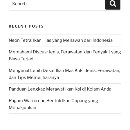
Search
Search
for:
RECENT POSTS
Neon Tetra: Ikan Hias yang Menawan dari Indonesia
Memahami Discus: Jenis, Perawatan, dan Penyakit yang
Biasa Terjadi
Mengenal Lebih Dekat Ikan Mas Koki: Jenis, Perawatan,
dan Tips Memeliharanya
Panduan Lengkap Merawat Ikan Koi di Kolam Anda
Ragam Warna dan Bentuk Ikan Cupang yang
Menakjubkan