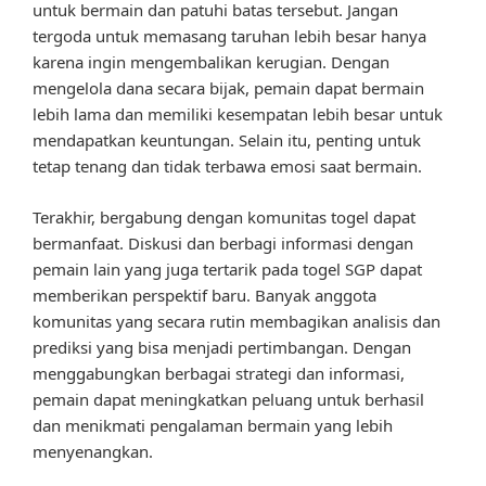
untuk bermain dan patuhi batas tersebut. Jangan
tergoda untuk memasang taruhan lebih besar hanya
karena ingin mengembalikan kerugian. Dengan
mengelola dana secara bijak, pemain dapat bermain
lebih lama dan memiliki kesempatan lebih besar untuk
mendapatkan keuntungan. Selain itu, penting untuk
tetap tenang dan tidak terbawa emosi saat bermain.
Terakhir, bergabung dengan komunitas togel dapat
bermanfaat. Diskusi dan berbagi informasi dengan
pemain lain yang juga tertarik pada togel SGP dapat
memberikan perspektif baru. Banyak anggota
komunitas yang secara rutin membagikan analisis dan
prediksi yang bisa menjadi pertimbangan. Dengan
menggabungkan berbagai strategi dan informasi,
pemain dapat meningkatkan peluang untuk berhasil
dan menikmati pengalaman bermain yang lebih
menyenangkan.