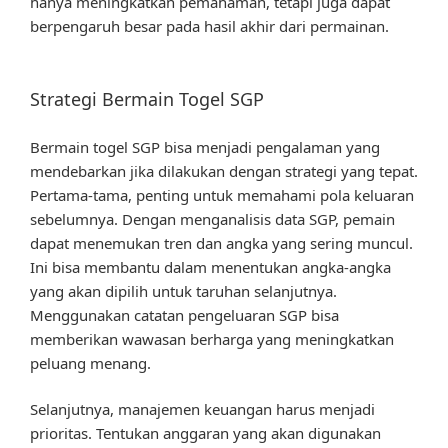
hanya meningkatkan pemahaman, tetapi juga dapat
berpengaruh besar pada hasil akhir dari permainan.
Strategi Bermain Togel SGP
Bermain togel SGP bisa menjadi pengalaman yang
mendebarkan jika dilakukan dengan strategi yang tepat.
Pertama-tama, penting untuk memahami pola keluaran
sebelumnya. Dengan menganalisis data SGP, pemain
dapat menemukan tren dan angka yang sering muncul.
Ini bisa membantu dalam menentukan angka-angka
yang akan dipilih untuk taruhan selanjutnya.
Menggunakan catatan pengeluaran SGP bisa
memberikan wawasan berharga yang meningkatkan
peluang menang.
Selanjutnya, manajemen keuangan harus menjadi
prioritas. Tentukan anggaran yang akan digunakan