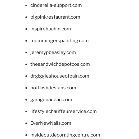
cinderella-support.com
bigpinkrestaurant.com
inspirehuahin.com
memmingerspainting.com
jeremypbeasley.com
thesandwichdepotcos.com
drgiggleshouseofpain.com
hotflashdesigns.com
garagenadeau.com
lifestylechauffeurservice.com
EverNewNails.com
insideoutdecoratingcentre.com