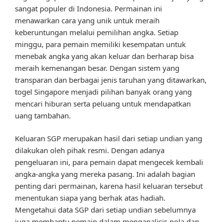
sangat populer di Indonesia. Permainan ini
menawarkan cara yang unik untuk meraih
keberuntungan melalui pemilihan angka. Setiap
minggu, para pemain memiliki kesempatan untuk
menebak angka yang akan keluar dan berharap bisa
meraih kemenangan besar. Dengan sistem yang
transparan dan berbagai jenis taruhan yang ditawarkan,
togel Singapore menjadi pilihan banyak orang yang
mencari hiburan serta peluang untuk mendapatkan
uang tambahan.
Keluaran SGP merupakan hasil dari setiap undian yang
dilakukan oleh pihak resmi. Dengan adanya
pengeluaran ini, para pemain dapat mengecek kembali
angka-angka yang mereka pasang. Ini adalah bagian
penting dari permainan, karena hasil keluaran tersebut
menentukan siapa yang berhak atas hadiah.
Mengetahui data SGP dari setiap undian sebelumnya
juga membantu pemain dalam menganalisis pola dan