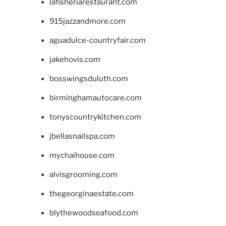
lafisheriarestaurant.com
915jazzandmore.com
aguadulce-countryfair.com
jakehovis.com
bosswingsduluth.com
birminghamautocare.com
tonyscountrykitchen.com
jbellasnailspa.com
mychaihouse.com
alvisgrooming.com
thegeorginaestate.com
blythewoodseafood.com