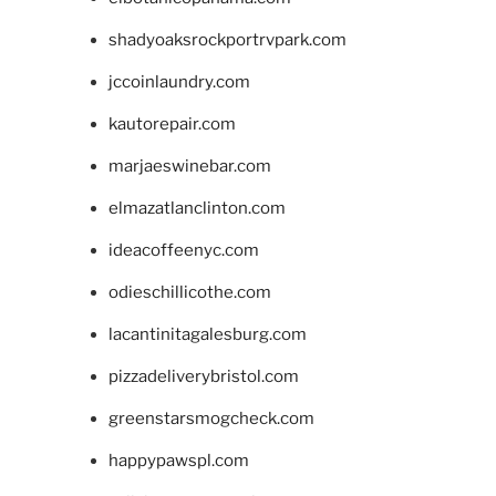
shadyoaksrockportrvpark.com
jccoinlaundry.com
kautorepair.com
marjaeswinebar.com
elmazatlanclinton.com
ideacoffeenyc.com
odieschillicothe.com
lacantinitagalesburg.com
pizzadeliverybristol.com
greenstarsmogcheck.com
happypawspl.com