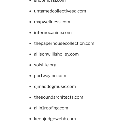
shopmossi.com
untamedcollectivesd.com
mxpwellness.com
infernocanine.com
thepaperhousecollection.com
allisonwillisholley.com
solslite.org
portwayinn.com
djmaddogmusic.com
thesoundarchitects.com
allin1roofing.com
keepjudgewebb.com