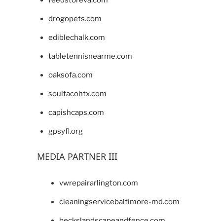
feedstoreva.com
drogopets.com
ediblechalk.com
tabletennisnearme.com
oaksofa.com
soultacohtx.com
capishcaps.com
gpsyfl.org
MEDIA PARTNER III
vwrepairarlington.com
cleaningservicebaltimore-md.com
beckslandscapeandfence.com