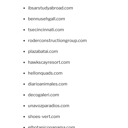
ibsarstudyabroad.com
bennusehgall.com
tsecincinnati.com
roderconstructiongroup.com
plazabatai.com
hawkscayresort.com
hellonquads.com
diarioanimales.com
decogaleri.com
unavozparadios.com
shoes-vert.com
elbotanicopanama.com