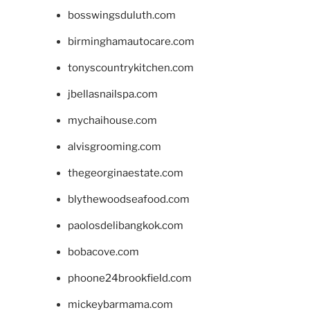
bosswingsduluth.com
birminghamautocare.com
tonyscountrykitchen.com
jbellasnailspa.com
mychaihouse.com
alvisgrooming.com
thegeorginaestate.com
blythewoodseafood.com
paolosdelibangkok.com
bobacove.com
phoone24brookfield.com
mickeybarmama.com