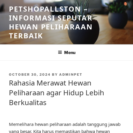
Skip
PETSHOPALLSTON –
to
INFORMASI SEPUTAR
content
HEWAN PELIHARAAN
TERBAIK
Menu
POSTED
OCTOBER 30, 2024
BY
ADMINPET
ON
Rahasia Merawat Hewan
Peliharaan agar Hidup Lebih
Berkualitas
Memelihara hewan peliharaan adalah tanggung jawab
yang besar. Kita harus memastikan bahwa hewan