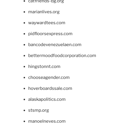
catfriends-bg.org
marianlives.org
waywardtees.com
pidfloorsexpress.com
bancodevenezuelaen.com
bettermoodfoodcorporation.com
hingstonnt.com
chooseagender.com
hoverboardssale.com
alaskapolitics.com
stsmp.org
manoelneves.com