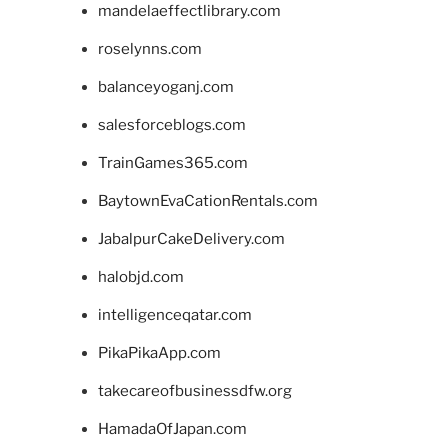
mandelaeffectlibrary.com
roselynns.com
balanceyoganj.com
salesforceblogs.com
TrainGames365.com
BaytownEvaCationRentals.com
JabalpurCakeDelivery.com
halobjd.com
intelligenceqatar.com
PikaPikaApp.com
takecareofbusinessdfw.org
HamadaOfJapan.com