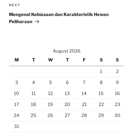
Next
NEXT
Post
Mengenal Kebiasaan dan Karakteristik Hewan
Peliharaan
August 2026
M
T
W
T
F
S
S
1
2
3
4
5
6
7
8
9
10
11
12
13
14
15
16
17
18
19
20
21
22
23
24
25
26
27
28
29
30
31