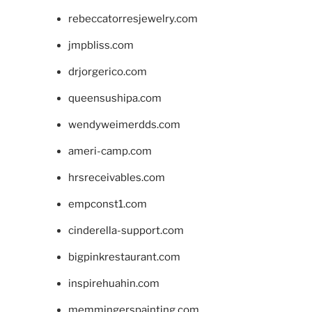
rebeccatorresjewelry.com
jmpbliss.com
drjorgerico.com
queensushipa.com
wendyweimerdds.com
ameri-camp.com
hrsreceivables.com
empconst1.com
cinderella-support.com
bigpinkrestaurant.com
inspirehuahin.com
memmingerspainting.com