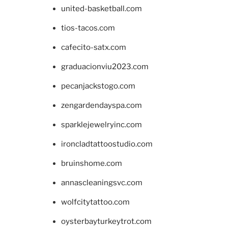
united-basketball.com
tios-tacos.com
cafecito-satx.com
graduacionviu2023.com
pecanjackstogo.com
zengardendayspa.com
sparklejewelryinc.com
ironcladtattoostudio.com
bruinshome.com
annascleaningsvc.com
wolfcitytattoo.com
oysterbayturkeytrot.com