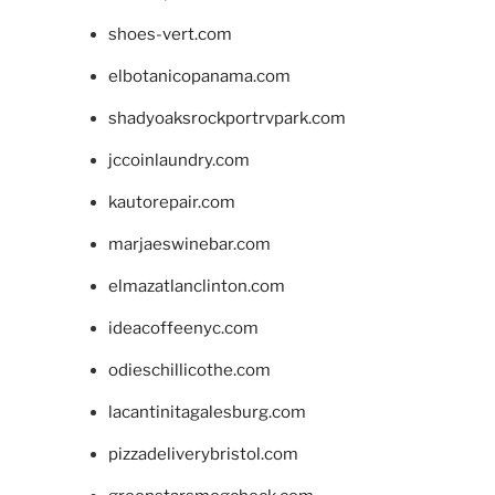
shoes-vert.com
elbotanicopanama.com
shadyoaksrockportrvpark.com
jccoinlaundry.com
kautorepair.com
marjaeswinebar.com
elmazatlanclinton.com
ideacoffeenyc.com
odieschillicothe.com
lacantinitagalesburg.com
pizzadeliverybristol.com