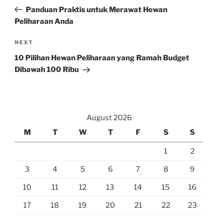
navigation
Post
Panduan Praktis untuk Merawat Hewan
Peliharaan Anda
Next
NEXT
Post
10 Pilihan Hewan Peliharaan yang Ramah Budget
Dibawah 100 Ribu
August 2026
M
T
W
T
F
S
S
1
2
3
4
5
6
7
8
9
10
11
12
13
14
15
16
17
18
19
20
21
22
23