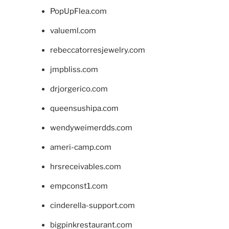
PopUpFlea.com
valueml.com
rebeccatorresjewelry.com
jmpbliss.com
drjorgerico.com
queensushipa.com
wendyweimerdds.com
ameri-camp.com
hrsreceivables.com
empconst1.com
cinderella-support.com
bigpinkrestaurant.com