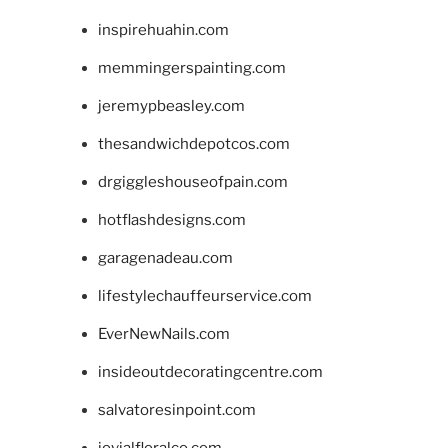
inspirehuahin.com
memmingerspainting.com
jeremypbeasley.com
thesandwichdepotcos.com
drgiggleshouseofpain.com
hotflashdesigns.com
garagenadeau.com
lifestylechauffeurservice.com
EverNewNails.com
insideoutdecoratingcentre.com
salvatoresinpoint.com
jovialfloralco.com