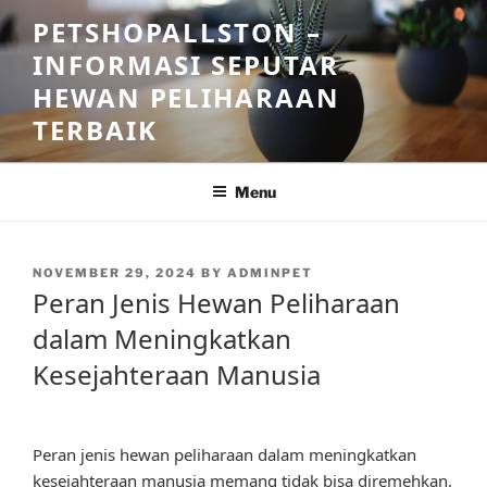
Skip
PETSHOPALLSTON –
to
INFORMASI SEPUTAR
content
HEWAN PELIHARAAN
TERBAIK
Menu
POSTED
NOVEMBER 29, 2024
BY
ADMINPET
ON
Peran Jenis Hewan Peliharaan
dalam Meningkatkan
Kesejahteraan Manusia
Peran jenis hewan peliharaan dalam meningkatkan
kesejahteraan manusia memang tidak bisa diremehkan.