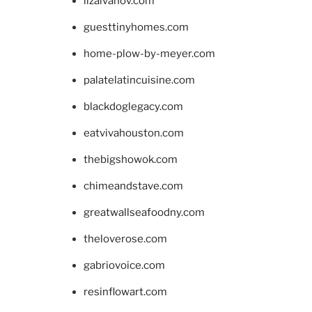
lizaivanov.com
guesttinyhomes.com
home-plow-by-meyer.com
palatelatincuisine.com
blackdoglegacy.com
eatvivahouston.com
thebigshowok.com
chimeandstave.com
greatwallseafoodny.com
theloverose.com
gabriovoice.com
resinflowart.com