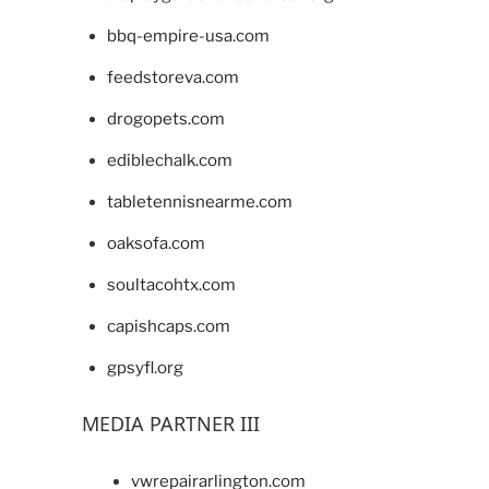
bbq-empire-usa.com
feedstoreva.com
drogopets.com
ediblechalk.com
tabletennisnearme.com
oaksofa.com
soultacohtx.com
capishcaps.com
gpsyfl.org
MEDIA PARTNER III
vwrepairarlington.com