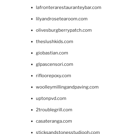
lafronterarestauranteybar.com
lilyandrosetearoom.com
olivesburgberrypatch.com
theslushkids.com
giobastian.com
glpascensori.com
rifloorepoxy.com
woolleymillingandpaving.com
uptonpvd.com
2troublegrill.com
casateranga.com
sticksandstonesstudiooh.com