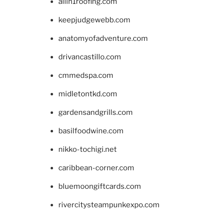
allin1roofing.com
keepjudgewebb.com
anatomyofadventure.com
drivancastillo.com
cmmedspa.com
midletontkd.com
gardensandgrills.com
basilfoodwine.com
nikko-tochigi.net
caribbean-corner.com
bluemoongiftcards.com
rivercitysteampunkexpo.com