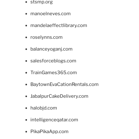
stsmp.org
manoelneves.com
mandelaeffectlibrary.com
roselynns.com
balanceyoganj.com
salesforceblogs.com
TrainGames365.com
BaytownEvaCationRentals.com
JabalpurCakeDelivery.com
halobjd.com
intelligenceqatar.com
PikaPikaApp.com