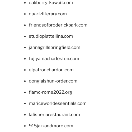
oakberry-kuwait.com
quartzliterary.com
friendsofbroderickpark.com
studiopiattellina.com
jannagrillspringfield.com
fujiyamacharleston.com
elpatronchardon.com
donglaishun-order.com
fiamc-rome2022.org
mariceworldessentials.com
lafisheriarestaurant.com
915jazzandmore.com